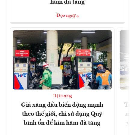
hãm đà tăng
Đọc ngay
Thị trường
Giá xăng dầu biến động mạnh
Tăn
theo thế giới, chi sử dụng Quỹ
min
bình ổn để kìm hãm đà tăng
yêu