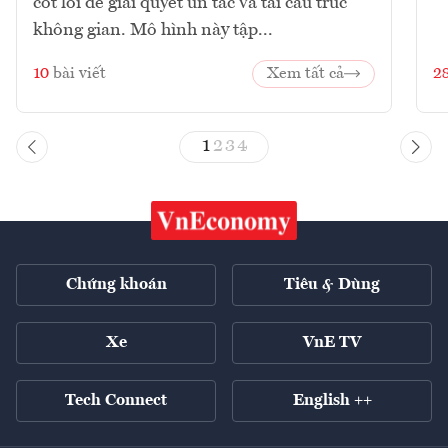
cốt lõi để giải quyết ùn tắc và tái cấu trúc
không gian. Mô hình này tập...
10
bài viết
Xem tất cả
2
1
2
3
4
Chứng khoán
Tiêu & Dùng
Xe
VnE TV
Tech Connect
English ++