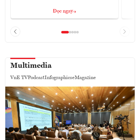
Đọc ngay
Multimedia
VnE TV
Podcast
Infographics
eMagazine