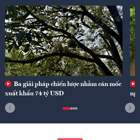
Ba giải pháp chiến lược nhằm cán mốc
xuất khẩu 74 tỷ USD
ngu