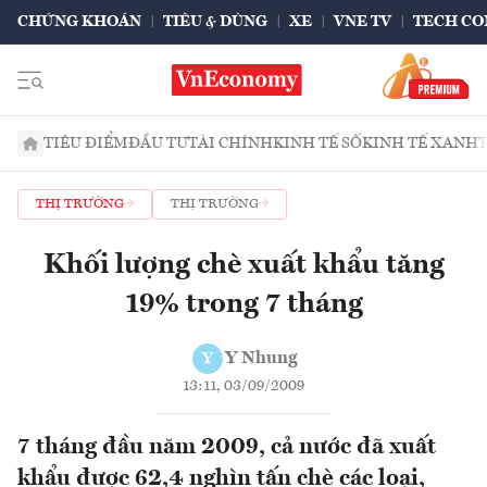
CHỨNG KHOÁN
TIÊU & DÙNG
XE
VNE TV
TECH CO
TIÊU ĐIỂM
ĐẦU TƯ
TÀI CHÍNH
KINH TẾ SỐ
KINH TẾ XANH
THỊ TRƯỜNG
THỊ TRƯỜNG
Khối lượng chè xuất khẩu tăng
19% trong 7 tháng
Y Nhung
Y
13:11, 03/09/2009
7 tháng đầu năm 2009, cả nước đã xuất
khẩu được 62,4 nghìn tấn chè các loại,