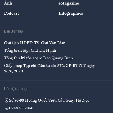
Nhân lực
Ảnh
eMagazine
Đẹp +
An sinh
Podcast
Infographics
Giải trí
Y tế
Nhà
Ban Biên tập
Ẩm thực
Chủ tịch HĐBT: TS. Chử Văn Lâm
Tổng biên tập: Chử Thị Hạnh
Tổng thư ký tòa soạn: Đào Quang Bính
Giấy phép Tạp chí điện tử số: 272/GP-BTTTT ngày
26/6/2020
Liên hệ tòa soạn
Số 96-98 Hoàng Quốc Việt, Cầu Giấy, Hà Nội
02437552050