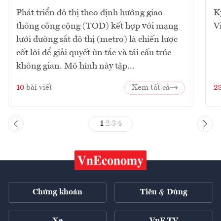
Phát triển đô thị theo định hướng giao
K
thông công cộng (TOD) kết hợp với mạng
V
lưới đường sắt đô thị (metro) là chiến lược
cốt lõi để giải quyết ùn tắc và tái cấu trúc
không gian. Mô hình này tập...
10
bài viết
Xem tất cả
2
1
2
3
4
Chứng khoán
Tiêu & Dùng
Xe
VnE TV