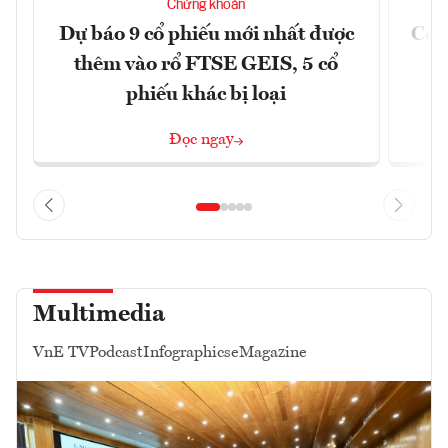
Chứng khoán
Dự báo 9 cổ phiếu mới nhất được
Có t
thêm vào rổ FTSE GEIS, 5 cổ
phiếu khác bị loại
Đọc ngay
Multimedia
VnE TV
Podcast
Infographics
eMagazine