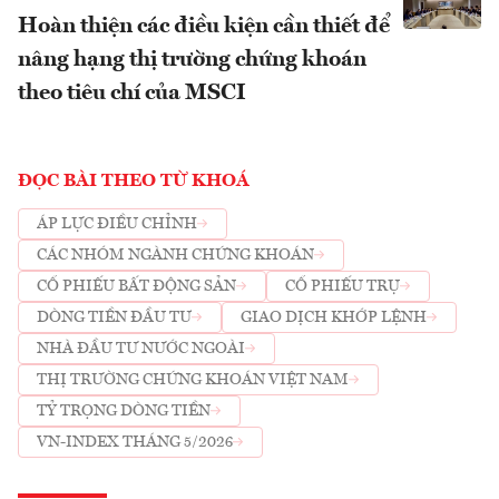
Hoàn thiện các điều kiện cần thiết để
nâng hạng thị trường chứng khoán
theo tiêu chí của MSCI
ĐỌC BÀI THEO TỪ KHOÁ
ÁP LỰC ĐIỀU CHỈNH
CÁC NHÓM NGÀNH CHỨNG KHOÁN
CỔ PHIẾU BẤT ĐỘNG SẢN
CỔ PHIẾU TRỤ
DÒNG TIỀN ĐẦU TƯ
GIAO DỊCH KHỚP LỆNH
NHÀ ĐẦU TƯ NƯỚC NGOÀI
THỊ TRƯỜNG CHỨNG KHOÁN VIỆT NAM
TỶ TRỌNG DÒNG TIỀN
VN-INDEX THÁNG 5/2026