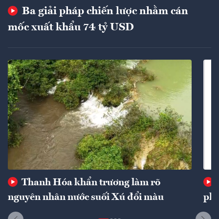
Ba giải pháp chiến lược nhằm cán
mốc xuất khẩu 74 tỷ USD
Thanh Hóa khẩn trương làm rõ
nguyên nhân nước suối Xú đổi màu
phí