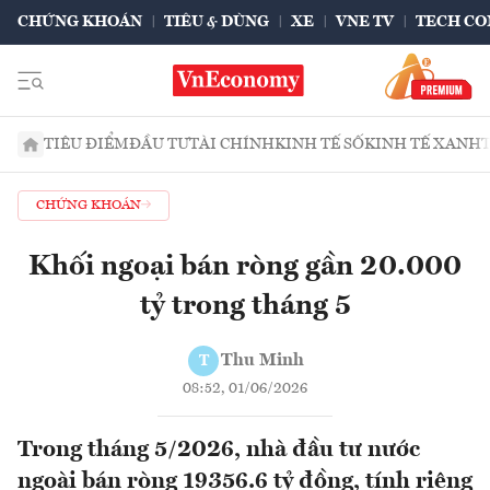
CHỨNG KHOÁN
TIÊU & DÙNG
XE
VNE TV
TECH CO
TIÊU ĐIỂM
ĐẦU TƯ
TÀI CHÍNH
KINH TẾ SỐ
KINH TẾ XANH
CHỨNG KHOÁN
Khối ngoại bán ròng gần 20.000
tỷ trong tháng 5
Thu Minh
T
08:52, 01/06/2026
Trong tháng 5/2026, nhà đầu tư nước
ngoài bán ròng 19356.6 tỷ đồng, tính riêng