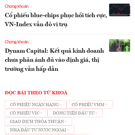
Chứng khoán
Cổ phiếu blue-chips phục hồi tích cực,
VN-Index vẫn đỏ vì trụ
Chứng khoán
Dynam Capital: Kết quả kinh doanh
chưa phản ánh đủ vào định giá, thị
trường vẫn hấp dẫn
ĐỌC BÀI THEO TỪ KHOÁ
CỔ PHIẾU NGÂN HÀNG
CỔ PHIẾU VHM
CỔ PHIẾU VIC
DÒNG TIỀN ĐẦU TƯ
GIAO DỊCH THỎA THUẬN
NHÀ ĐẦU TƯ NƯỚC NGOÀI