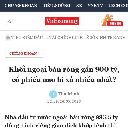
CHỨNG KHOÁN
TIÊU & DÙNG
XE
VNE TV
TECH CO
TIÊU ĐIỂM
ĐẦU TƯ
TÀI CHÍNH
KINH TẾ SỐ
KINH TẾ XANH
CHỨNG KHOÁN
Khối ngoại bán ròng gần 900 tỷ,
cổ phiếu nào bị xả nhiều nhất?
Thu Minh
T
22:29, 26/05/2026
Nhà đầu tư nước ngoài bán ròng 895,5 tỷ
đồng, tính riêng giao dịch khớp lệnh thì