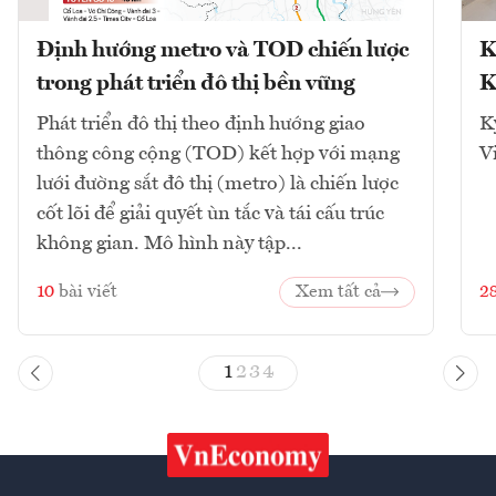
Định hướng metro và TOD chiến lược
K
trong phát triển đô thị bền vững
K
Phát triển đô thị theo định hướng giao
K
thông công cộng (TOD) kết hợp với mạng
V
lưới đường sắt đô thị (metro) là chiến lược
cốt lõi để giải quyết ùn tắc và tái cấu trúc
không gian. Mô hình này tập...
10
bài viết
Xem tất cả
2
1
2
3
4