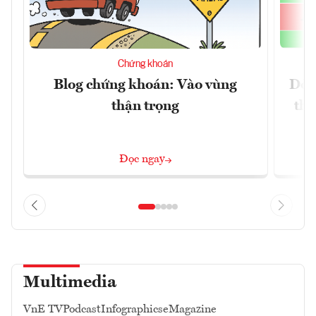
Chứng khoán
Blog chứng khoán: Vào vùng
Dòn
thận trọng
thị
Đọc ngay
Multimedia
VnE TV
Podcast
Infographics
eMagazine