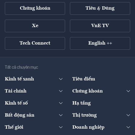
Chứng khoán
Tiêu & Dùng
Xe
VnE TV
Tech Connect
English ++
Tất cả chuyên mục
Kinh tế xanh
Tiêu điểm
Chuyển động xanh
Tài chính
Chứng khoán
Pháp lý
Ngân hàng
Doanh nghiệp niêm yết
Kinh tế số
Hạ tầng
Thương hiệu xanh
Thị trường vốn
Thị trường
Sản phẩm - Thị trường
Bất động sản
Thị trường
Diễn đàn
Thuế
Đầu tư
Tài sản số
Chính sách
Xuất nhập khẩu
Thế giới
Doanh nghiệp
Bảo hiểm
Quốc tế
Dịch vụ số
Thị trường
Khung pháp lý