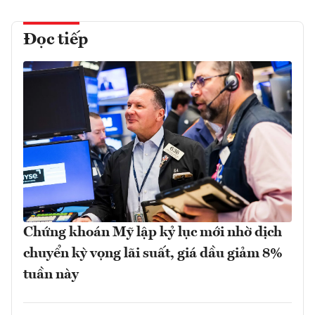
Đọc tiếp
Chứng khoán Mỹ lập kỷ lục mới nhờ dịch
chuyển kỳ vọng lãi suất, giá dầu giảm 8%
tuần này