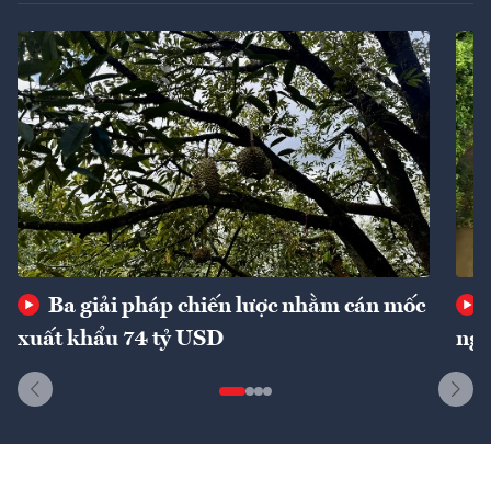
Ba giải pháp chiến lược nhằm cán mốc
xuất khẩu 74 tỷ USD
ngu