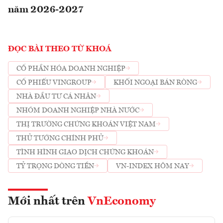
năm 2026-2027
ĐỌC BÀI THEO TỪ KHOÁ
CỔ PHẦN HÓA DOANH NGHIỆP
CỔ PHIẾU VINGROUP
KHỐI NGOẠI BÁN RÒNG
NHÀ ĐẦU TƯ CÁ NHÂN
NHÓM DOANH NGHIỆP NHÀ NƯỚC
THỊ TRƯỜNG CHỨNG KHOÁN VIỆT NAM
THỦ TƯỚNG CHÍNH PHỦ
TÌNH HÌNH GIAO DỊCH CHỨNG KHOÁN
TỶ TRỌNG DÒNG TIỀN
VN-INDEX HÔM NAY
Mới nhất trên
VnEconomy