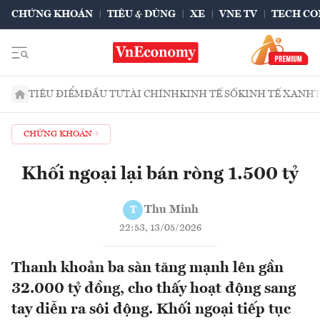
CHỨNG KHOÁN
TIÊU & DÙNG
XE
VNE TV
TECH CO
TIÊU ĐIỂM
ĐẦU TƯ
TÀI CHÍNH
KINH TẾ SỐ
KINH TẾ XANH
CHỨNG KHOÁN
Khối ngoại lại bán ròng 1.500 tỷ
Thu Minh
T
22:53, 13/05/2026
Thanh khoản ba sàn tăng mạnh lên gần
32.000 tỷ đồng, cho thấy hoạt động sang
tay diễn ra sôi động. Khối ngoại tiếp tục