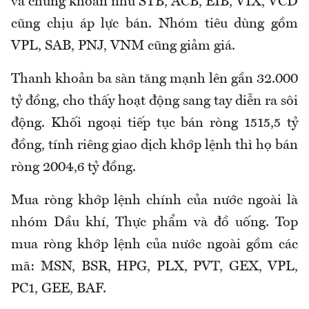
và chứng khoán như STB, ACB, EIB, VIX, VCD
cũng chịu áp lực bán. Nhóm tiêu dùng gồm
VPL, SAB, PNJ, VNM cũng giảm giá.
Thanh khoản ba sàn tăng mạnh lên gần 32.000
tỷ đồng, cho thấy hoạt động sang tay diễn ra sôi
động. Khối ngoại tiếp tục bán ròng 1515,5 tỷ
đồng, tính riêng giao dịch khớp lệnh thì họ bán
ròng 2004,6 tỷ đồng.
Mua ròng khớp lệnh chính của nước ngoài là
nhóm Dầu khí, Thực phẩm và đồ uống. Top
mua ròng khớp lệnh của nước ngoài gồm các
mã: MSN, BSR, HPG, PLX, PVT, GEX, VPL,
PC1, GEE, BAF.