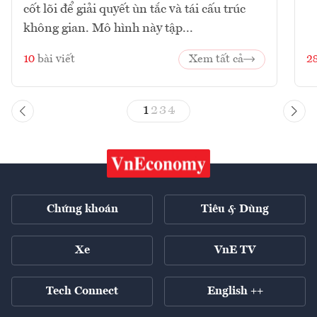
cốt lõi để giải quyết ùn tắc và tái cấu trúc
không gian. Mô hình này tập...
10
bài viết
Xem tất cả
2
1
2
3
4
Chứng khoán
Tiêu & Dùng
Xe
VnE TV
Tech Connect
English ++