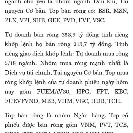
ngành chủ yếu là nhóm ngành Dầu khí, Tài
nguyên Cơ bản. Top bán ròng có: BSR, MSN,
PLX, VPI, SHB, GEE, PVD, EVF, VSC.
Tự doanh bán ròng 353,9 tỷ đồng tính riêng
khớp lệnh họ bán ròng 213,7 tỷ đồng. Tính
riêng giao dịch khớp lệnh: Tự doanh mua ròng
5/18 ngành. Nhóm mua ròng mạnh nhất là
Dịch vụ tài chính, Tài nguyên Cơ bản. Top mua
ròng khớp lệnh của tự doanh phiên ngày hôm
nay gồm FUEMAV30, HPG, FPT, KBC,
FUEVFVND, MBB, VHM, VGC, HDB, TCH.
Top bán ròng là nhóm Ngân hàng. Top cổ
phiếu được bán ròng gồm VNM, PVT, TCB,