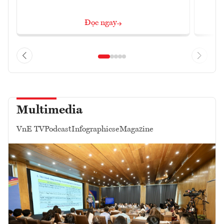
Đọc ngay
Multimedia
VnE TV
Podcast
Infographics
eMagazine