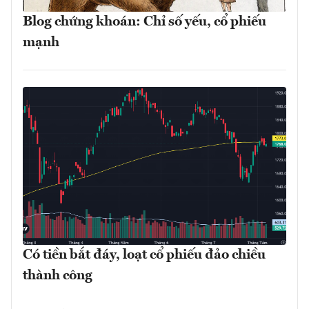
Blog chứng khoán: Chỉ số yếu, cổ phiếu
mạnh
Có tiền bắt đáy, loạt cổ phiếu đảo chiều
thành công