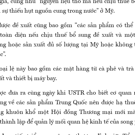
gia, cũng như "nguyên liệu thô mà nếu chịu thuế b
n sự thiếu hụt nguồn cung trong nước” ở Mỹ.
được đề xuất cũng bao gồm "các sản phẩm có thể 
 toàn diện nếu chịu thuế bổ sung đề xuất và mộ
ng hoặc sản xuất đủ số lượng tại Mỹ hoặc không 
c”.
ại lệ này bao gồm các mặt hàng từ cà phê và trà
t và thiết bị máy bay.
ợc đưa ra cùng ngày khi USTR cho biết cơ quan n
úng về các sản phẩm Trung Quốc nên được hạ thu
ng khuôn khổ một Hội đồng Thương mại mới m
thành lập để quản lý mối quan hệ kinh tế của song