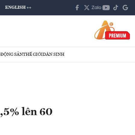
ENGLISH ++
 ĐỘNG SẢN
THẾ GIỚI
DÂN SINH
,5% lên 60