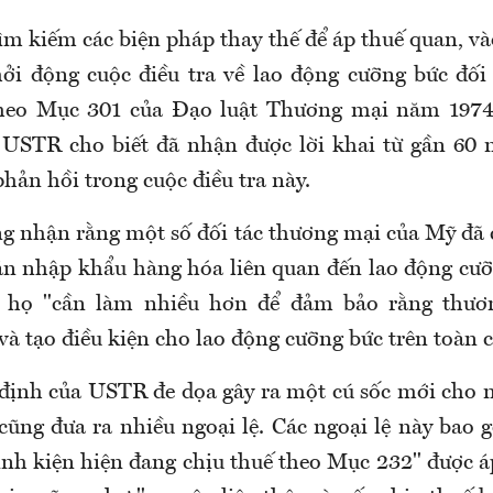
tìm kiếm các biện pháp thay thế để áp thuế quan, v
ởi động cuộc điều tra về lao động cưỡng bức đối 
heo Mục 301 của Đạo luật Thương mại năm 1974
 USTR cho biết đã nhận được lời khai từ gần 60
phản hồi trong cuộc điều tra này.
g nhận rằng một số đối tác thương mại của Mỹ đã
ặn nhập khẩu hàng hóa liên quan đến lao động cư
 họ "cần làm nhiều hơn để đảm bảo rằng thư
à tạo điều kiện cho lao động cưỡng bức trên toàn c
định của USTR đe dọa gây ra một cú sốc mới cho 
cũng đưa ra nhiều ngoại lệ. Các ngoại lệ này bao 
inh kiện hiện đang chịu thuế theo Mục 232" được áp