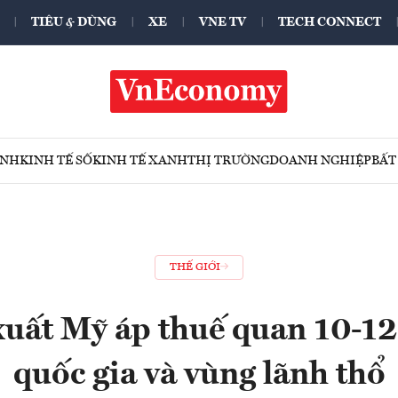
TIÊU & DÙNG
XE
VNE TV
TECH CONNECT
ÍNH
KINH TẾ SỐ
KINH TẾ XANH
THỊ TRƯỜNG
DOANH NGHIỆP
BẤT
THẾ GIỚI
uất Mỹ áp thuế quan 10-12
quốc gia và vùng lãnh thổ