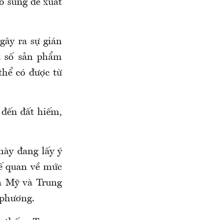
ổ sung đề xuất
gây ra sự gián
t số sản phẩm
thể có được từ
 đến đất hiếm,
ày đang lấy ý
ế quan về mức
à Mỹ và Trung
 phương.