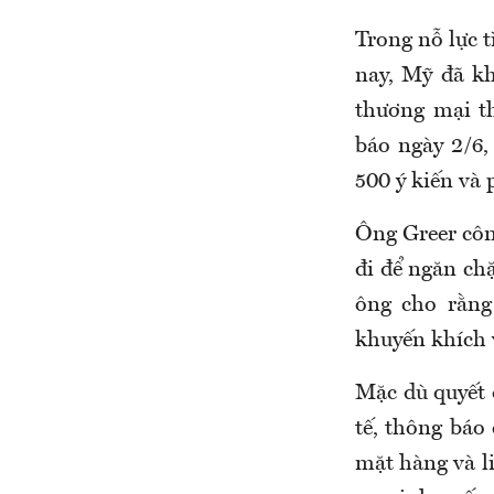
Trong nỗ lực 
nay, Mỹ đã kh
thương mại t
báo ngày 2/6,
500 ý kiến và 
Ông Greer côn
đi để ngăn ch
ông cho rằng
khuyến khích v
Mặc dù quyết 
tế, thông báo 
mặt hàng và l