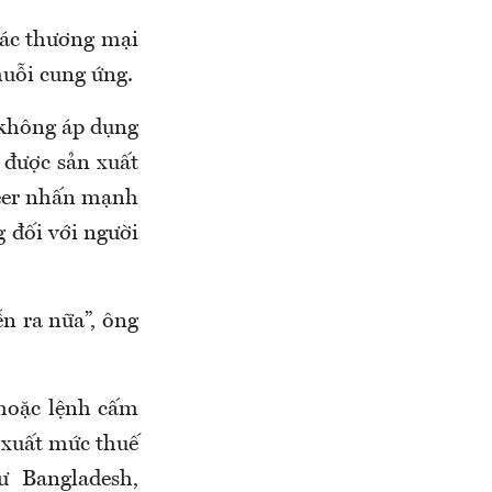
tác thương mại
huỗi cung ứng.
 không áp dụng
 được sản xuất
eer nhấn mạnh
 đối với người
ễn ra nữa”, ông
 hoặc lệnh cấm
 xuất mức thuế
 Bangladesh,