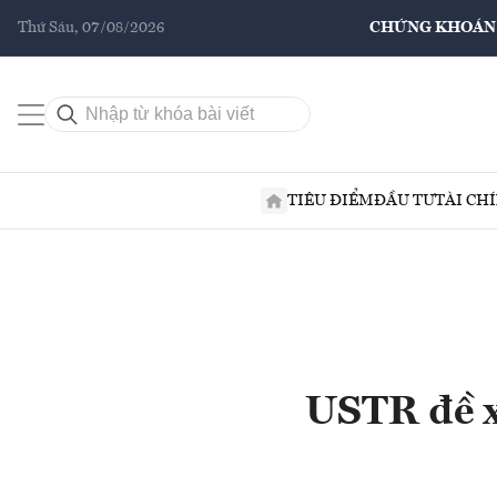
Thứ Sáu, 07/08/2026
CHỨNG KHOÁN
TIÊU ĐIỂM
ĐẦU TƯ
TÀI CH
USTR đề x