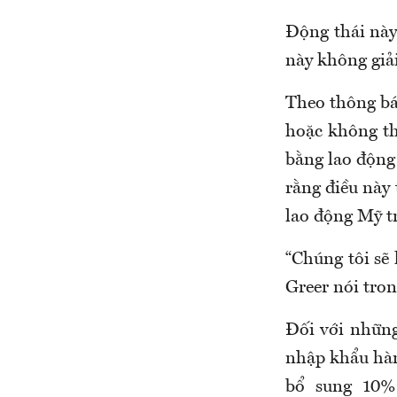
Động thái này
này không giả
Theo thông bá
hoặc không th
bằng lao độn
rằng điều này
lao động Mỹ tr
“Chúng tôi sẽ 
Greer nói tro
Đối với những
nhập khẩu hàn
bổ sung 10%