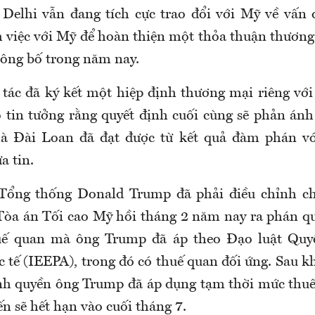
Delhi vẫn đang tích cực trao đổi với Mỹ về vấn
 việc với Mỹ để hoàn thiện một thỏa thuận thươn
công bố trong năm nay.
 tác đã ký kết một hiệp định thương mại riêng vớ
ỏ tin tưởng rằng quyết định cuối cùng sẽ phản ánh
mà Đài Loan đã đạt được từ kết quả đàm phán vớ
a tin.
Tổng thống Donald Trump đã phải điều chỉnh ch
Tòa án Tối cao Mỹ hồi tháng 2 năm nay ra phán qu
uế quan mà ông Trump đã áp theo Đạo luật Quyề
 tế (IEEPA), trong đó có thuế quan đối ứng. Sau kh
ính quyền ông Trump đã áp dụng tạm thời mức thu
n sẽ hết hạn vào cuối tháng 7.