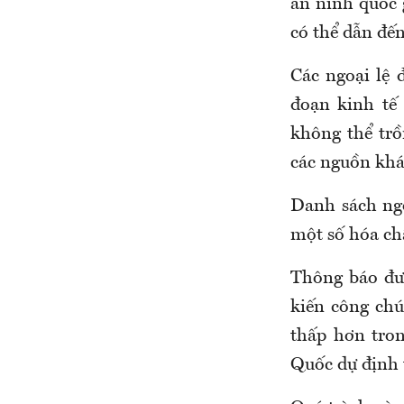
an ninh quốc 
có thể dẫn đế
Các ngoại lệ 
đoạn kinh tế
không thể trồ
các nguồn khá
Danh sách ngo
một số hóa chấ
Thông báo đư
kiến công ch
thấp hơn tro
Quốc dự định 