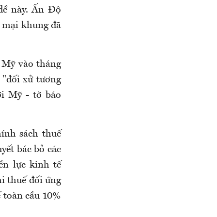
 đề này. Ấn Độ
g mại khung đã
i Mỹ vào tháng
 "đối xử tương
i Mỹ - tờ báo
ính sách thuế
yết bác bỏ các
n lực kinh tế
i thuế đối ứng
ế toàn cầu 10%