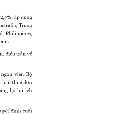
 12,5%, áp dụng
stralia, Trung
 Philippines,
Nam.
, điều trần về
 ngôn viên Bộ
 loại thuế đơn
g lại lợi ích
uyết định cuối