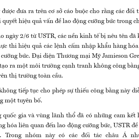
 được đưa ra trên cơ sở cáo buộc cho rằng các đối 
i quyết hiệu quả vấn đề lao động cưỡng bức trong c
o ngày 2/6 từ USTR, các nền kinh tế bị nêu tên đã
ực thi hiệu quả các lệnh cấm nhập khẩu hàng hóa
g cưỡng bức. Đại diện Thương mại Mỹ Jamieson Gr
 tạo ra một môi trường cạnh tranh không công bằng
ên thị trường toàn cầu.
không tiếp tục cho phép sự thiếu công bằng này di
ng một tuyên bố.
 quốc gia và vùng lãnh thổ đã có những cam kết
g hóa liên quan đến lao động cưỡng bức, USTR đề
. Trong nhóm này có các đối tác châu Á như