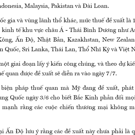
donesia, Malaysia, Pakistan và Đài Loan.
ốc gia và vùng lãnh thổ khác, mức thuế đề xuất là
 kinh tế khu vực châu Á - Thái Bình Dương như Au
ông, Ấn Độ, Nhật Bản, Kazakhstan, New Zealand,
n Quốc, Sri Lanka, Thái Lan, Thổ Nhĩ Kỳ và Việt 
t giai đoạn lấy ý kiến công chúng, và theo dự kiến
ế quan được đề xuất sẽ diễn ra vào ngày 7/7.
 biện pháp thuế quan mà Mỹ đang đề xuất, phát
ung Quốc ngày 3/6 cho biết Bắc Kinh phản đối mọi
 mạnh rằng các cuộc chiến thương mại không man
 Ấn Độ lưu ý rằng các đề xuất này chưa phải là q