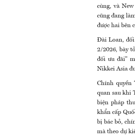
cùng, và New 
cũng đang làm
được hai bên 
Đài Loan, đối
2/2026, bày t
đối ưu đãi" 
Nikkei Asia đư
Chính quyền 
quan sau khi 
biện pháp th
khẩn cấp Quốc
bị bác bỏ, ch
mà theo dự kiế