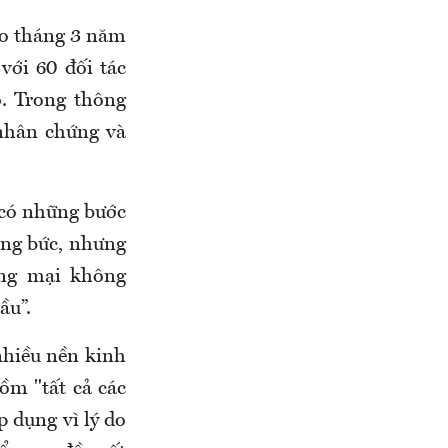
ào tháng 3 năm
với 60 đối tác
. Trong thông
 nhân chứng và
 có những bước
ỡng bức, nhưng
ơng mại không
ầu”.
nhiều nền kinh
gồm "tất cả các
 dụng vì lý do