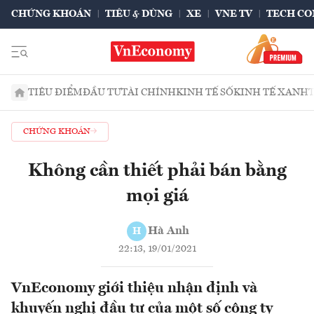
CHỨNG KHOÁN
TIÊU & DÙNG
XE
VNE TV
TECH CO
TIÊU ĐIỂM
ĐẦU TƯ
TÀI CHÍNH
KINH TẾ SỐ
KINH TẾ XANH
CHỨNG KHOÁN
Không cần thiết phải bán bằng
mọi giá
Hà Anh
H
22:13, 19/01/2021
VnEconomy giới thiệu nhận định và
khuyến nghị đầu tư của một số công ty