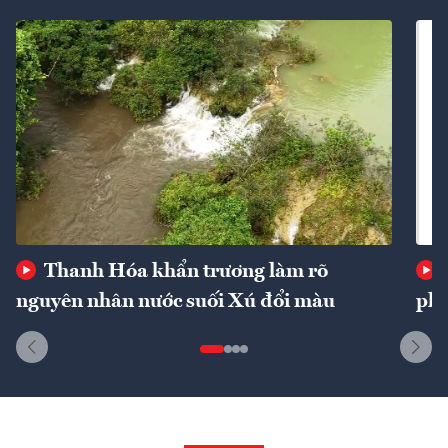
Thanh Hóa khẩn trương làm rõ
nguyên nhân nước suối Xú đổi màu
phí