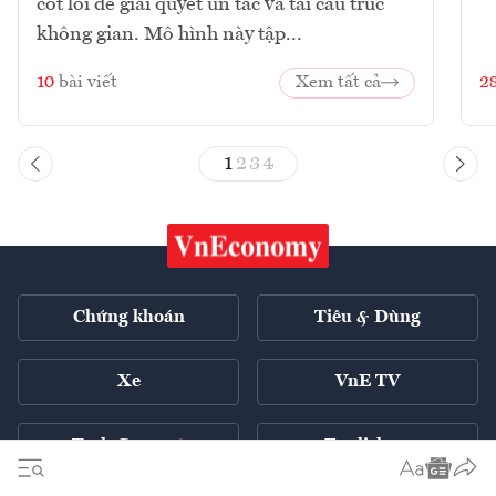
cốt lõi để giải quyết ùn tắc và tái cấu trúc
không gian. Mô hình này tập...
10
bài viết
Xem tất cả
2
1
2
3
4
Chứng khoán
Tiêu & Dùng
Xe
VnE TV
Tech Connect
English ++