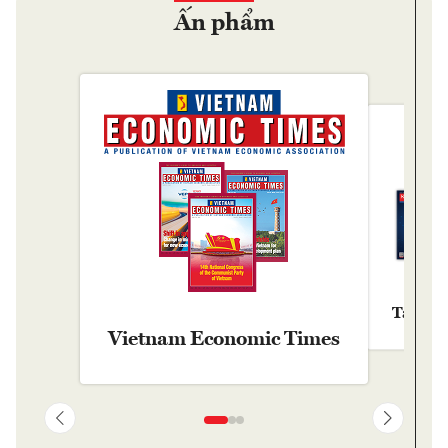
Ấn phẩm
Tạp chí
Vietnam Economic Times