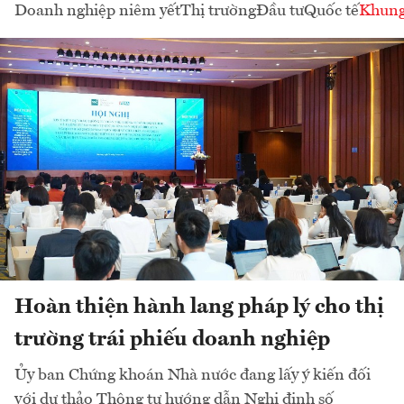
Doanh nghiệp niêm yết
Thị trường
Đầu tư
Quốc tế
Khung
Hoàn thiện hành lang pháp lý cho thị
trường trái phiếu doanh nghiệp
Ủy ban Chứng khoán Nhà nước đang lấy ý kiến đối
với dự thảo Thông tư hướng dẫn Nghị định số