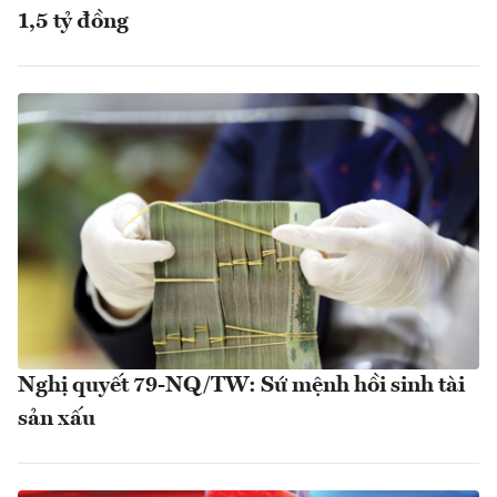
1,5 tỷ đồng
Nghị quyết 79-NQ/TW: Sứ mệnh hồi sinh tài
sản xấu