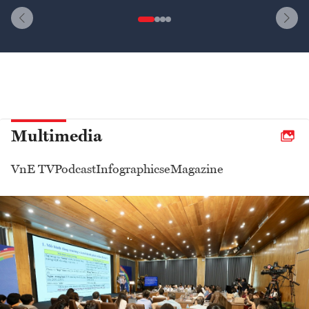
Multimedia
VnE TV
Podcast
Infographics
eMagazine