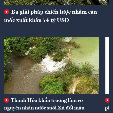
Ba giải pháp chiến lược nhằm cán
mốc xuất khẩu 74 tỷ USD
Thanh Hóa khẩn trương làm rõ
nguyên nhân nước suối Xú đổi màu
phí