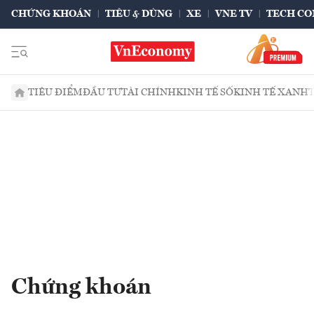
CHỨNG KHOÁN
TIÊU & DÙNG
XE
VNE TV
TECH CO
TIÊU ĐIỂM
ĐẦU TƯ
TÀI CHÍNH
KINH TẾ SỐ
KINH TẾ XANH
Chứng khoán