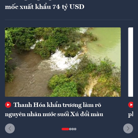
mốc xuất khẩu 74 tỷ USD
Thanh Hóa khẩn trương làm rõ
nguyên nhân nước suối Xú đổi màu
phí