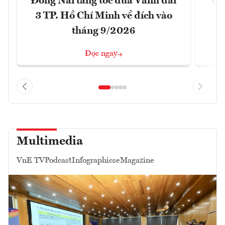
Đồng Nai tăng tốc đưa Vành đai
Ca
3 TP. Hồ Chí Minh về đích vào
T
tháng 9/2026
Đọc ngay
Multimedia
VnE TV
Podcast
Infographics
eMagazine