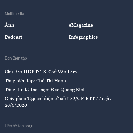
Khung pháp lý
Doanh nghiệp
Địa phương
Thị trường
Bảo hiểm
Multimedia
Sự kiện
Nhân lực
Ảnh
eMagazine
Đẹp +
An sinh
Podcast
Infographics
Giải trí
Y tế
Nhà
Ban Biên tập
Ẩm thực
Chủ tịch HĐBT: TS. Chử Văn Lâm
Tổng biên tập: Chử Thị Hạnh
Tổng thư ký tòa soạn: Đào Quang Bính
Giấy phép Tạp chí điện tử số: 272/GP-BTTTT ngày
26/6/2020
Liên hệ tòa soạn