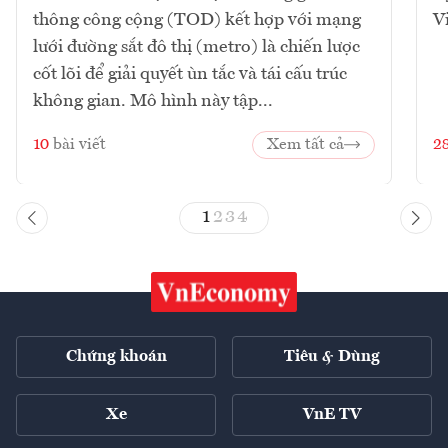
thông công cộng (TOD) kết hợp với mạng
V
lưới đường sắt đô thị (metro) là chiến lược
cốt lõi để giải quyết ùn tắc và tái cấu trúc
không gian. Mô hình này tập...
10
bài viết
Xem tất cả
2
1
2
3
4
Chứng khoán
Tiêu & Dùng
Xe
VnE TV