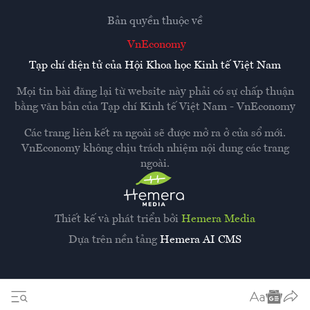
Bản quyền thuộc về
VnEconomy
Tạp chí điện tử của Hội Khoa học Kinh tế Việt Nam
Mọi tin bài đăng lại từ website này phải có sự chấp thuận
bằng văn bản của
Tạp chí Kinh tế Việt Nam - VnEconomy
Các trang liên kết ra ngoài sẽ được mở ra ở cửa sổ mới.
VnEconomy không chịu trách nhiệm nội dung các trang
ngoài.
Thiết kế và phát triển bởi
Hemera Media
Dựa trên nền tảng
Hemera AI CMS