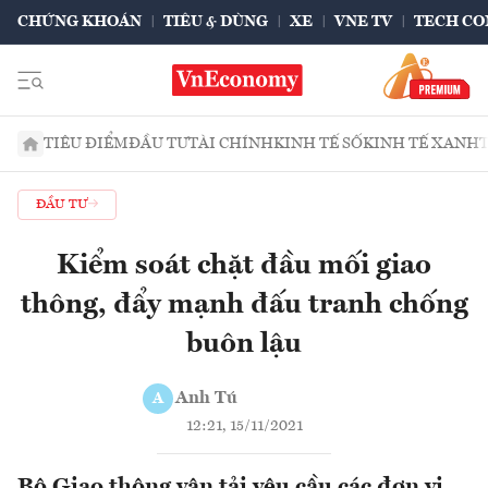
CHỨNG KHOÁN
TIÊU & DÙNG
XE
VNE TV
TECH CO
TIÊU ĐIỂM
ĐẦU TƯ
TÀI CHÍNH
KINH TẾ SỐ
KINH TẾ XANH
ĐẦU TƯ
Kiểm soát chặt đầu mối giao
thông, đẩy mạnh đấu tranh chống
buôn lậu
Anh Tú
A
12:21, 15/11/2021
Bộ Giao thông vận tải yêu cầu các đơn vị