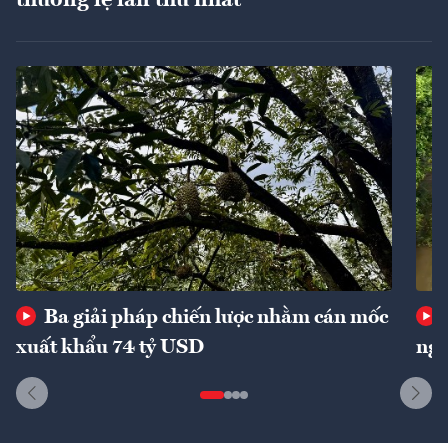
Ba giải pháp chiến lược nhằm cán mốc
xuất khẩu 74 tỷ USD
ngu