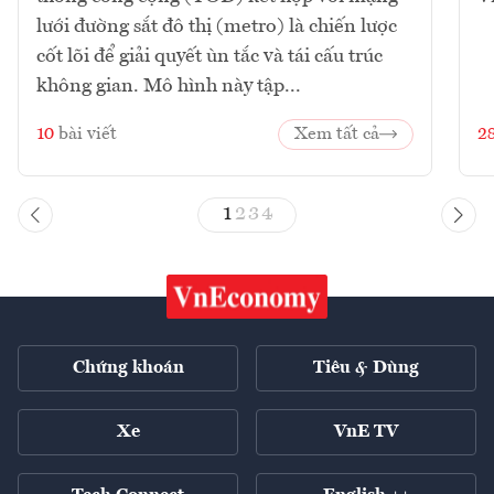
lưới đường sắt đô thị (metro) là chiến lược
cốt lõi để giải quyết ùn tắc và tái cấu trúc
không gian. Mô hình này tập...
10
bài viết
Xem tất cả
2
1
2
3
4
Chứng khoán
Tiêu & Dùng
Xe
VnE TV