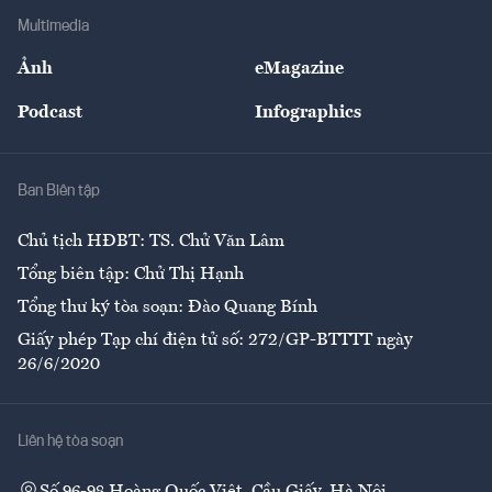
Địa phương
Thị trường
Bảo hiểm
Multimedia
Sự kiện
Nhân lực
Ảnh
eMagazine
Đẹp +
An sinh
Podcast
Infographics
Giải trí
Y tế
Nhà
Ban Biên tập
Ẩm thực
Chủ tịch HĐBT: TS. Chử Văn Lâm
Tổng biên tập: Chử Thị Hạnh
Tổng thư ký tòa soạn: Đào Quang Bính
Giấy phép Tạp chí điện tử số: 272/GP-BTTTT ngày
26/6/2020
Liên hệ tòa soạn
Số 96-98 Hoàng Quốc Việt, Cầu Giấy, Hà Nội