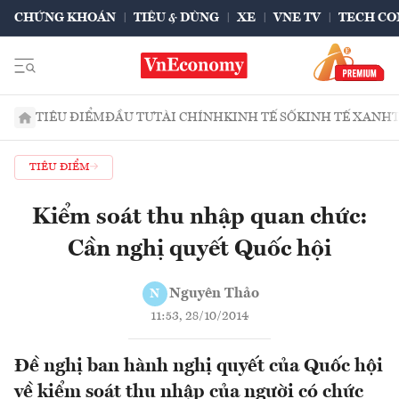
CHỨNG KHOÁN
TIÊU & DÙNG
XE
VNE TV
TECH CO
TIÊU ĐIỂM
ĐẦU TƯ
TÀI CHÍNH
KINH TẾ SỐ
KINH TẾ XANH
TIÊU ĐIỂM
Kiểm soát thu nhập quan chức:
Cần nghị quyết Quốc hội
Nguyên Thảo
N
11:53, 28/10/2014
Đề nghị ban hành nghị quyết của Quốc hội
về kiểm soát thu nhập của người có chức