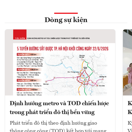
Dòng sự kiện
Định hướng metro và TOD chiến lược
K
trong phát triển đô thị bền vững
K
Phát triển đô thị theo định hướng giao
K
thông công cộng (TOD) kết hợp với mạng
V