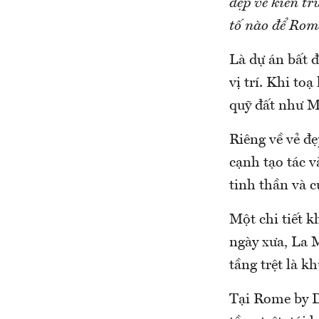
đẹp về kiến tr
tố nào để Rom
Là dự án bất 
vị trí. Khi to
quỹ đất như Ma
Riêng về vẻ đ
cạnh tạo tác 
tinh thần và 
Một chi tiết 
ngày xưa, La 
tầng trệt là k
Tại Rome by D