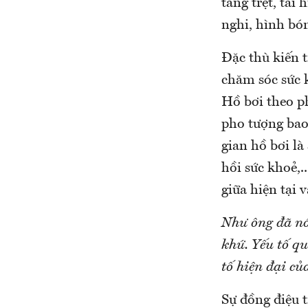
tầng trệt, tá
nghi, hình bó
Đặc thù kiến 
chăm sóc sức k
Hồ bơi theo p
pho tượng bao
gian hồ bơi là
hồi sức khoẻ,.
giữa hiện tại 
Như ông đã nó
khứ. Yếu tố q
tố hiện đại củ
Sự đồng điệu 