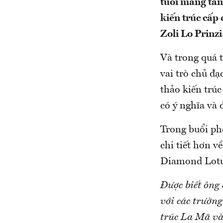
tuổi mang tầm
kiến trúc cấp 
Zoli Lo Prinzi
Và trong quá t
vai trò chủ đạ
thảo kiến trú
có ý nghĩa và 
Trong buổi ph
chi tiết hơn v
Diamond Lotu
Được biết ông 
với các trường
trúc La Mã và