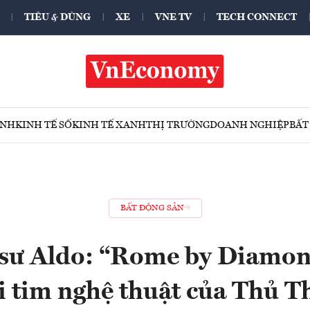
TIÊU & DÙNG
XE
VNE TV
TECH CONNECT
ÍNH
KINH TẾ SỐ
KINH TẾ XANH
THỊ TRƯỜNG
DOANH NGHIỆP
BẤT
BẤT ĐỘNG SẢN
 sư Aldo: “Rome by Diamon
ái tim nghệ thuật của Thủ 