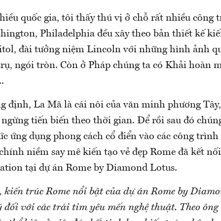
hiều quốc gia, tôi thấy thú vị ở chỗ rất nhiều công t
hington, Philadelphia đều xây theo bản thiết kế ki
itol, đài tưởng niệm Lincoln với những hình ảnh q
trụ, ngói tròn. Còn ở Pháp chúng ta có Khải hoàn 
.
g định, La Mã là cái nôi của văn minh phương Tây, 
ngừng tiến biến theo thời gian. Để rồi sau đó chún
ức ứng dụng phong cách cổ điển vào các công trình 
chính niềm say mê kiến tạo vẻ đẹp Rome đã kết nối
ation tại dự án Rome by Diamond Lotus.
, kiến trúc Rome nổi bật của dự án Rome by Diamo
 đối với các trái tim yêu mến nghệ thuật. Theo ông 