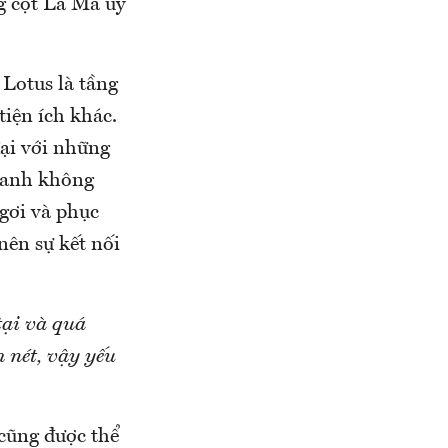
g cột La Mã uy
Lotus là tầng
tiện ích khác.
ại với những
uanh không
ngơi và phục
nên sự kết nối
tại và quá
 nét, vậy yếu
 cũng được thể