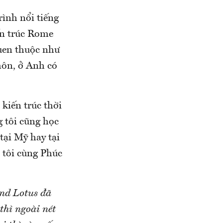
rình nổi tiếng
ến trúc Rome
uen thuộc như
môn, ở Anh có
kiến trúc thời
g tôi cũng học
tại Mỹ hay tại
 tôi cùng Phúc
nd Lotus đã
thì ngoài nét