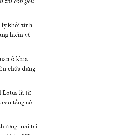
ại thì còn yếu
ly khỏi tính
hang hiếm về
uần ở khía
còn chứa đựng
 Lotus là từ
 cao tầng có
thương mại tại