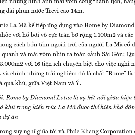
i hiện những hình ảnh mái vòm cong thanh lịch, hàn
ng đài phun nước Trevi cao 14m.
trúc La Mã kế tiếp ứng dụng vào Rome by Diamond 
hỏe với hồ bơi vô cực tràn bờ rộng 1.100m2 và các 
hong cách bồn tắm ngoài trời của người La Mã cổ đ
 quanh và mái vòm nhìn ra toàn cảnh Sài Gòn; Q
 3.000m2 với 16 tiện ích chuyên biệt cho việc nghỉ 
.. và chính những trải nghiệm đó là chất "Rome" là 
và quá khứ, giữa Việt Nam và Ý.
i, Rome by Diamond Lotus là sự kết nối giữa hiện 
uá khứ trong kiến trúc La Mã được thể hiện khá đậm
a dự án
trong suy nghĩ giữa tôi và Phúc Khang Corporation