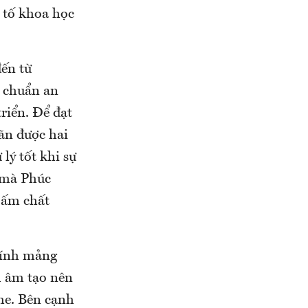
u tố khoa học
ến từ
u chuẩn an
riển. Để đạt
ãn được hai
lý tốt khi sự
m mà Phúc
 ấm chất
hính mảng
h âm tạo nên
me. Bên cạnh