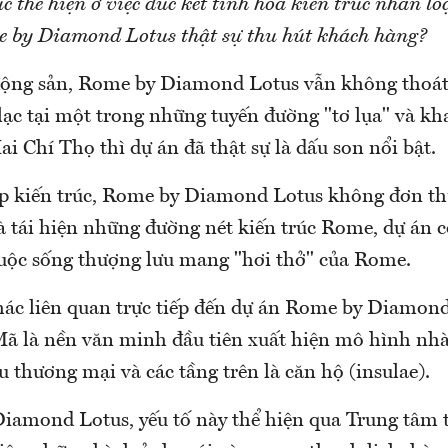
úc thể hiện ở việc đúc kết tinh hoa kiến trúc nhân lo
e by Diamond Lotus thật sự thu hút khách hàng?
động sản, Rome by Diamond Lotus vẫn không thoát 
ạ lạc tại một trong những tuyến đường "tơ lụa" và k
i Chí Thọ thì dự án đã thật sự là dấu son nổi bật.
ẹp kiến trúc, Rome by Diamond Lotus không đơn th
và tái hiện những đường nét kiến trúc Rome, dự án 
cuộc sống thượng lưu mang "hơi thở" của Rome.
khác liên quan trực tiếp đến dự án Rome by Diamond
Mã là nền văn minh đầu tiên xuất hiện mô hình nhà
hu thương mại và các tầng trên là căn hộ (insulae).
iamond Lotus, yếu tố này thể hiện qua Trung tâm 