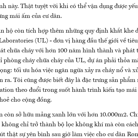
nh này. Thật tuyệt vời khi có thể vận dụng được yế
từng mái ấm của cư dân.
ăn hộ còn tích hợp thêm những quy định khắt khe đ
aboratories (UL) - đơn vị hàng đầu thế giới về tiê
át chữa cháy với hơn 100 năm hình thành và phát t
ỉ phòng cháy chữa cháy của UL, dự án phải thỏa m
ọng: tối ưu hóa việc ngăn ngừa xảy ra cháy nổ và xử 
n ra. Tôi cũng được biết đây là đặc trưng sản phẩ
tion theo đuổi trong suốt hành trình kiến tạo mái
khoẻ cho cộng đồng.
án còn sở hữu mảng xanh lớn với hơn 10.000m2. C
n không chỉ trở thành bộ lọc không khí mà còn các
út thật sự yên bình sau giờ làm việc cho cư dân Ro