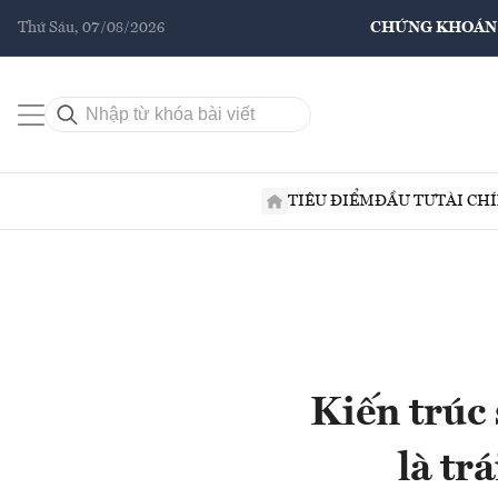
Thứ Sáu, 07/08/2026
CHỨNG KHOÁN
TIÊU ĐIỂM
ĐẦU TƯ
TÀI CH
Kiến trúc
là tr