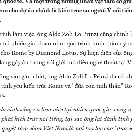
 quốc tế. Và một trong những nhân vật tầm cỡ giữ 
cao cho dự án chính là kiến trúc sư người Ý nổi tiế
.
rình làm việc, ông Aldo Zoli Lo Prinzi cũng chính l
o tại nhiều giai đoạn như: quá trình hình thành ý 
c cho Rome by Diamond Lotus. Sự hiện diện của ông
đang gây ấn tượng với giới mộ điệu nghệ thuật tại 
ỏng vấn gần nhất, ông Aldo Zoli Lo Prinzi đã có nh
ề tình yêu kiến trúc Rome và "đứa con tinh thần" R
s.
đã sinh sống và làm việc tại nhiều quốc gia, cũng n
 phái kiến trúc nổi tiếng, tại sao ông lại dành tình
 quyết tâm chọn Việt Nam là nơi toạ lạc của "đứa c