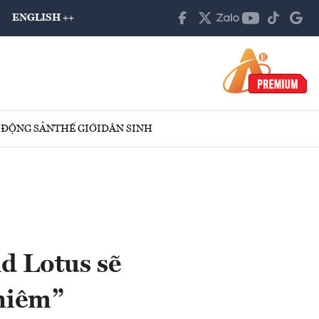
ENGLISH ++
 ĐỘNG SẢN
THẾ GIỚI
DÂN SINH
d Lotus sẽ
Thiêm”