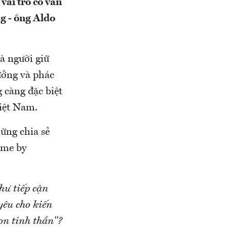
vai trò cố vấn
ng - ông Aldo
à người giữ
tưởng và phác
 càng đặc biệt
Việt Nam.
ững chia sẻ
ome by
hư tiếp cận
 yêu cho kiến
on tinh thần"?