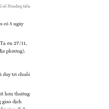
ỉ số Nasdaq tiến
s có 5 ngày
 Tạ ơn 27/11,
 địa phương).
 duy trì chuỗi
h ít hơn thường
g giao dịch