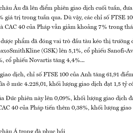
hâu Âu đã lên điểm phiên giao dịch cuối tuần, đưa 
 giá trị trong tuần qua. Dù vậy, các chỉ số FTSE 1
à CAC 40 của Pháp vẫn giảm khoảng 7% trong thá
dược phẩm đã đóng vai trò đầu tàu kéo thị trường đ
laxoSmithKline (GSK) lên 5,1%, cổ phiếu Sanofi-Av
, cổ phiếu Novartis tăng 4,4%...
 giao dịch, chỉ số FTSE 100 của Anh tăng 61,91 điể
a ở mức 4.228,01, khối lượng giao dịch đạt 1,5 tỷ c
 Đức phiên này lên 0,09%, khối lượng giao dịch đạ
 CAC 40 của Pháp tiến thêm 0,38%, khối lượng giao 
hâu Á trong đà phục hồi