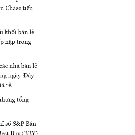
n Chase tiến
u khối bán lẻ
ấp nập trong
các nhà bán lẻ
ờng ngày. Đây
á rẻ.
 nhưng tổng
chỉ số S&P Bán
Best Buy (BBY)