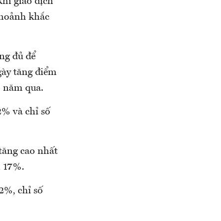
hí giao dịch
khoảnh khắc
ng đủ để
gày tăng điểm
75 năm qua.
2% và chỉ số
tăng cao nhất
m 17%.
2%, chỉ số