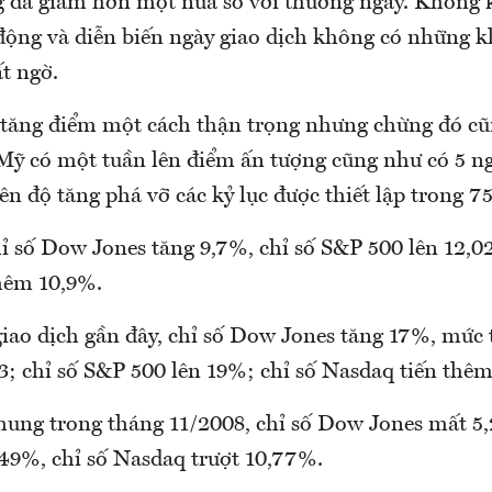
ng đã giảm hơn một nửa so với thường ngày. Không k
động và diễn biến ngày giao dịch không có những 
t ngờ.
 tăng điểm một cách thận trọng nhưng chừng đó cũ
ỹ có một tuần lên điểm ấn tượng cũng như có 5 n
biên độ tăng phá vỡ các kỷ lục được thiết lập trong 
hỉ số Dow Jones tăng 9,7%, chỉ số S&P 500 lên 12,0
hêm 10,9%.
giao dịch gần đây, chỉ số Dow Jones tăng 17%, mức 
3; chỉ số S&P 500 lên 19%; chỉ số Nasdaq tiến thê
chung trong tháng 11/2008, chỉ số Dow Jones mất 5,
49%, chỉ số Nasdaq trượt 10,77%.