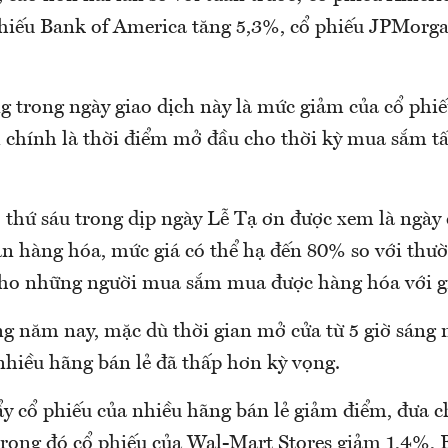
phiếu Bank of America tăng 5,3%, cổ phiếu JPMorga
g trong ngày giao dịch này là mức giảm của cổ phiế
1 chính là thời điểm mở đầu cho thời kỳ mua sắm t
 thứ sáu trong dịp ngày Lễ Tạ ơn được xem là ngày 
án hàng hóa, mức giá có thể hạ đến 80% so với thư
 cho những người mua sắm mua được hàng hóa với gi
ng năm nay, mặc dù thời gian mở cửa từ 5 giờ sáng
nhiều hãng bán lẻ đã thấp hơn kỳ vọng.
ẩy cổ phiếu của nhiều hãng bán lẻ giảm điểm, đưa 
 trong đó cổ phiếu của Wal-Mart Stores giảm 1,4%, 