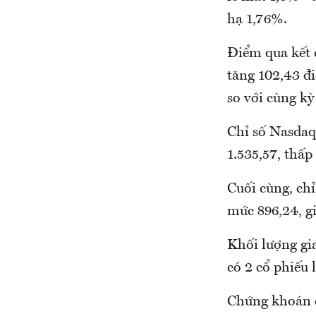
hạ 1,76%.
Điểm qua kết 
tăng 102,43 đ
so với cùng k
Chỉ số Nasdaq
1.535,57, thấ
Cuối cùng, ch
mức 896,24, g
Khối lượng gia
có 2 cổ phiếu 
Chứng khoán 