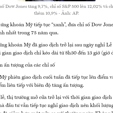
 số Dow Jones tăng 9,7%, chỉ số S&P 500 lên 12,02% và ch
thêm 10,9% - Ảnh: AP.
hứng khoán Mỹ tiếp tục “xanh”, đưa chỉ số Dow Jone
h nhất trong 75 năm qua.
ng khoán Mỹ đã giao dịch trở lại sau ngày nghỉ Lễ
i gian giao dịch chỉ kéo dài từ 8h30 đến 13 giờ (giờ
m ấn tượng của các chỉ số
 phiên giao dịch cuối tuần đã tiếp tục lên điểm và
ểm liên tiếp với biên độ tăng ấn tượng.
lễ, thị trường mở cửa trở lại với thời gian giao dịc
à đầu tư vẫn tiếp tục nghỉ giao dịch nên khối lượn