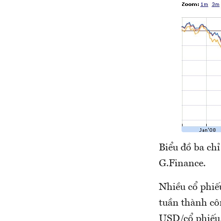
Biểu đồ ba ch
G.Finance.
Nhiều cổ phiế
tuần thành côn
USD/cổ phiếu,