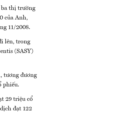
ba thị trường
00 của Anh,
ng 11/2008.
i lên, trong
entis (SASY)
m, tương đương
ổ phiếu.
t 29 triệu cổ
dịch đạt 122