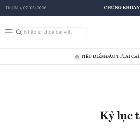
Thứ Sáu, 07/08/2026
CHỨNG KHOÁN
TIÊU ĐIỂM
ĐẦU TƯ
TÀI CH
Kỷ lục 