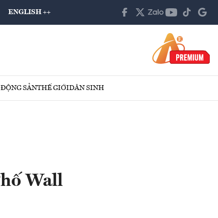
ENGLISH ++
 ĐỘNG SẢN
THẾ GIỚI
DÂN SINH
Phố Wall