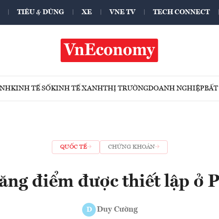
TIÊU & DÙNG
XE
VNE TV
TECH CONNECT
ÍNH
KINH TẾ SỐ
KINH TẾ XANH
THỊ TRƯỜNG
DOANH NGHIỆP
BẤT
QUỐC TẾ
CHỨNG KHOÁN
tăng điểm được thiết lập ở 
Duy Cường
D