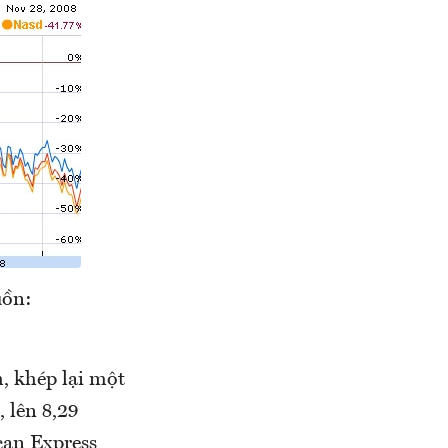
uồn:
, khép lại một
 lên 8,29
can Express