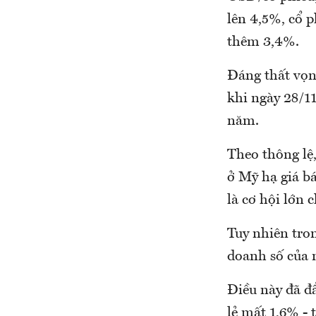
lên 4,5%, cổ 
thêm 3,4%.
Đáng thất vọn
khi ngày 28/1
năm.
Theo thông lệ,
ở Mỹ hạ giá b
là cơ hội lớn
Tuy nhiên tro
doanh số của 
Điều này đã đ
lẻ mất 1,6% -