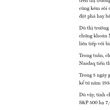
trên thị trườ
cũng kém sôi 
đột phá hay bấ
Dù thị trường
chứng khoán M
liên tiếp với 
Trong tuần, c
Nasdaq tiến t
Trong 5 ngày 
kể từ năm 193
Dù vậy, tính 
S&P 500 hạ 7,