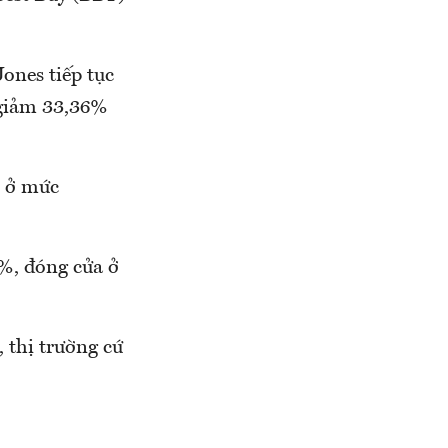
ones tiếp tục
 giảm 33,36%
t ở mức
6%, đóng cửa ở
 thị trường cứ