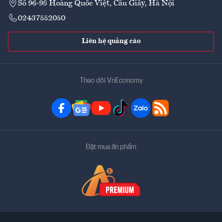
Số 96-98 Hoàng Quốc Việt, Cầu Giấy, Hà Nội
02437552050
Liên hệ quảng cáo
Theo dõi VnEconomy
Đặt mua ấn phẩm