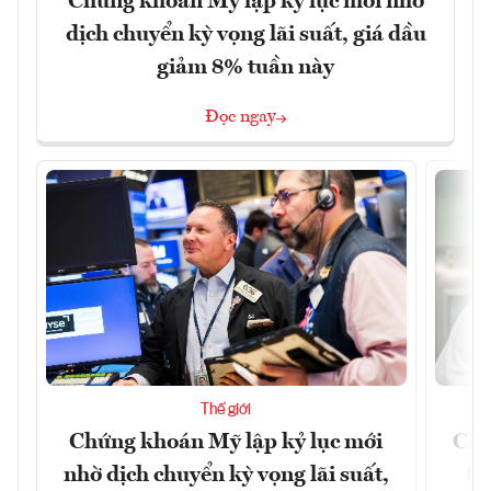
Chứng khoán Mỹ lập kỷ lục mới nhờ
dịch chuyển kỳ vọng lãi suất, giá dầu
giảm 8% tuần này
Đọc ngay
Thế giới
Chứng khoán Mỹ lập kỷ lục mới
Chí
nhờ dịch chuyển kỳ vọng lãi suất,
tr