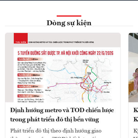
Dòng sự kiện
Định hướng metro và TOD chiến lược
K
trong phát triển đô thị bền vững
K
Phát triển đô thị theo định hướng giao
K