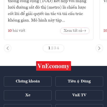
thông công cộng (TOD) kết hợp với mạng
V
lưới đường sắt đô thị (metro) là chiến lược
cốt lõi để giải quyết ùn tắc và tái cấu trúc
không gian. Mô hình này tập...
10
bài viết
Xem tất cả
2
1
2
3
4
Chứng khoán
Tiêu & Dùng
Xe
VnE TV