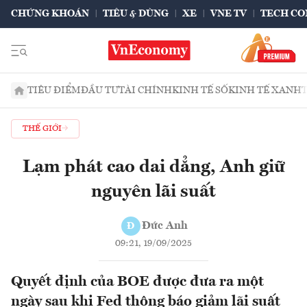
CHỨNG KHOÁN
TIÊU & DÙNG
XE
VNE TV
TECH CO
TIÊU ĐIỂM
ĐẦU TƯ
TÀI CHÍNH
KINH TẾ SỐ
KINH TẾ XANH
THẾ GIỚI
Lạm phát cao dai dẳng, Anh giữ
nguyên lãi suất
Đức Anh
Đ
09:21, 19/09/2025
Quyết định của BOE được đưa ra một
ngày sau khi Fed thông báo giảm lãi suất