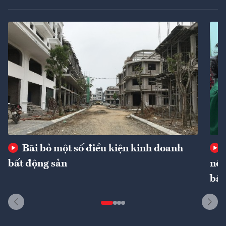
Bãi bỏ một số điều kiện kinh doanh
bất động sản
nôn
bất