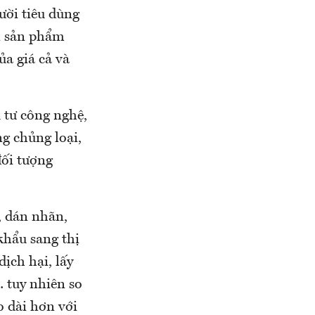
ười tiêu dùng
án sản phẩm
a giá cả và
 tư công nghệ,
g chủng loại,
đối tượng
, dán nhãn,
khẩu sang thị
ịch hại, lấy
… tuy nhiên so
o dài hơn với