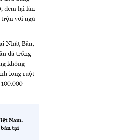
, đem lại làn
 trộn với ngũ
i Nhật Bản,
ản đã trồng
ợng không
anh long ruột
 100.000
iệt Nam.
bán tại