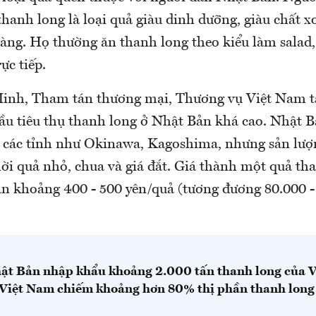
hanh long là loại quả giàu dinh dưỡng, giàu chất xơ
àng. Họ thường ăn thanh long theo kiểu làm salad,
ực tiếp.
nh, Tham tán thương mại, Thương vụ Việt Nam tạ
cầu tiêu thụ thanh long ở Nhật Bản khá cao. Nhật B
i các tỉnh như Okinawa, Kagoshima, nhưng sản lư
ời quả nhỏ, chua và giá đắt. Giá thành một quả th
ản khoảng 400 - 500 yên/quả (tương đương 80.000 -
t Bản nhập khẩu khoảng 2.000 tấn thanh long của V
Việt Nam chiếm khoảng hơn 80% thị phần thanh long 