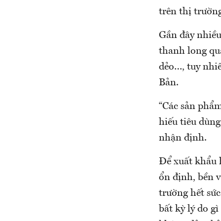
trên thị trườn
Gần đây nhiều
thanh long qu
dẻo…, tuy nhi
Bản.
“Các sản phẩm
hiếu tiêu dùng
nhận định.
Để xuất khẩu 
ổn định, bền 
trường hết sức
bất kỳ lý do g