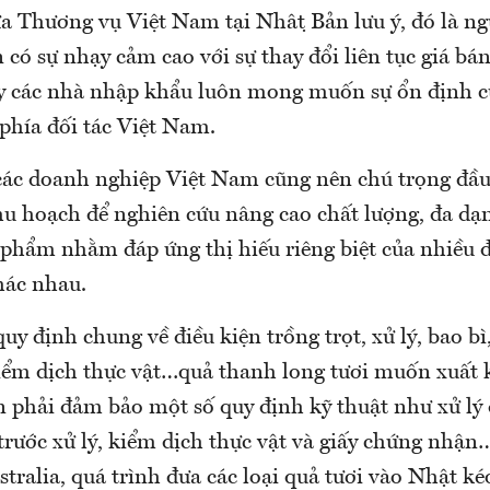
a Thương vụ Việt Nam tại Nhật Bản lưu ý, đó là ng
có sự nhạy cảm cao với sự thay đổi liên tục giá b
y các nhà nhập khẩu luôn mong muốn sự ổn định củ
phía đối tác Việt Nam.
các doanh nghiệp Việt Nam cũng nên chú trọng đầu
hu hoạch để nghiên cứu nâng cao chất lượng, đa dạn
 phẩm nhằm đáp ứng thị hiếu riêng biệt của nhiều 
hác nhau.
y định chung về điều kiện trồng trọt, xử lý, bao bì
ểm dịch thực vật…quả thanh long tươi muốn xuất 
 phải đảm bảo một số quy định kỹ thuật như xử lý d
rước xử lý, kiểm dịch thực vật và giấy chứng nhận
tralia, quá trình đưa các loại quả tươi vào Nhật ké