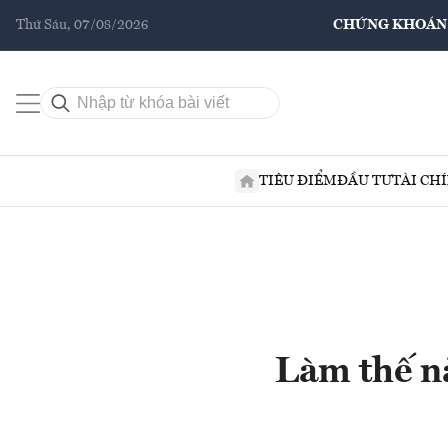
Thứ Sáu, 07/08/2026
CHỨNG KHOÁN
TIÊU ĐIỂM
ĐẦU TƯ
TÀI CH
Làm thế nà