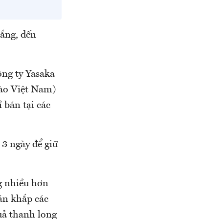
ắng, đến
ông ty Yasaka
vào Việt Nam)
 bán tại các
 3 ngày để giữ
g nhiều hơn
án khắp các
uả thanh long