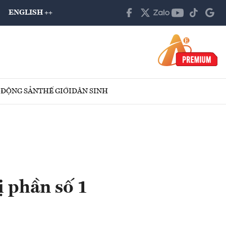
ENGLISH ++
 ĐỘNG SẢN
THẾ GIỚI
DÂN SINH
ị phần số 1