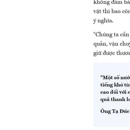
không đảm bảo
vật thì bao c
ý nghĩa.
“Chúng ta cần 
quản, vận chu
giữ được thươn
"Một số nướ
tiếng khó tí
cao đối với
quả thanh l
Ông Tạ Đức 