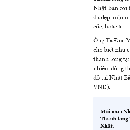
Nhật Bản coi t
da đẹp, mịn m
cốc, hoặc ăn tr
Ông Tạ Đức Mi
cho biết nhu 
thanh long tạ
nhiều, đồng th
đỏ tại Nhật B
VND).
Mỗi năm Nhậ
Thanh long 
Nhật.