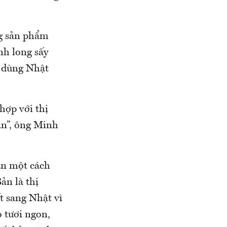
ng sản phẩm
nh long sấy
u dùng Nhật
hợp với thị
Bản”, ông Minh
ản một cách
ản là thị
t sang Nhật vì
o tươi ngon,