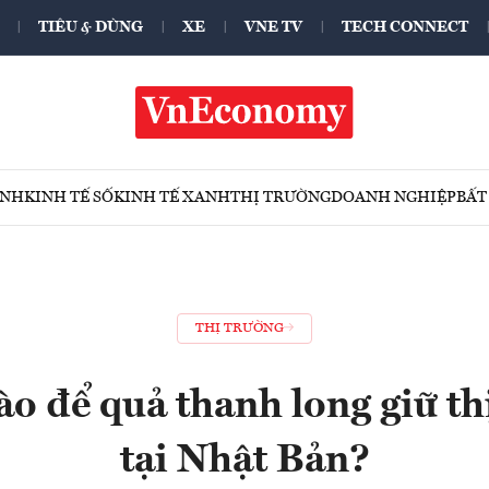
TIÊU & DÙNG
XE
VNE TV
TECH CONNECT
ÍNH
KINH TẾ SỐ
KINH TẾ XANH
THỊ TRƯỜNG
DOANH NGHIỆP
BẤT
THỊ TRƯỜNG
o để quả thanh long giữ th
tại Nhật Bản?