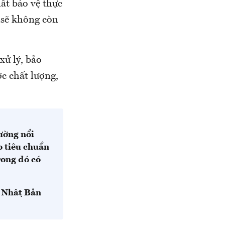
ất bảo vệ thực
 sẽ không còn
xử lý, bảo
c chất lượng,
ường nổi
o tiêu chuẩn
rong đó có
 Nhật Bản