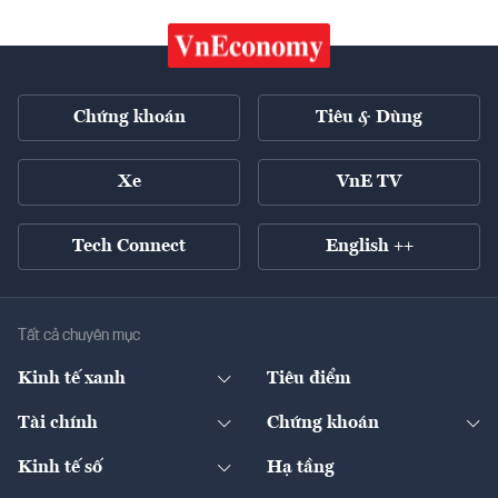
Chứng khoán
Tiêu & Dùng
Xe
VnE TV
Tech Connect
English ++
Tất cả chuyên mục
Kinh tế xanh
Tiêu điểm
Chuyển động xanh
Tài chính
Chứng khoán
Pháp lý
Ngân hàng
Doanh nghiệp niêm yết
Kinh tế số
Hạ tầng
Thương hiệu xanh
Thị trường vốn
Thị trường