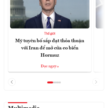
Thế giới
Mỹ tuyên bố sắp đạt thỏa thuận
“
với Iran để mở cửa eo biển
g
Hormuz
Đọc ngay