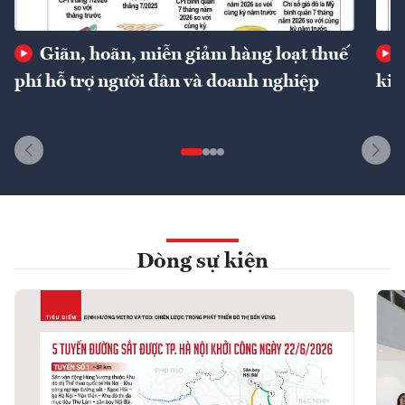
Giãn, hoãn, miễn giảm hàng loạt thuế
phí hỗ trợ người dân và doanh nghiệp
kin
Dòng sự kiện