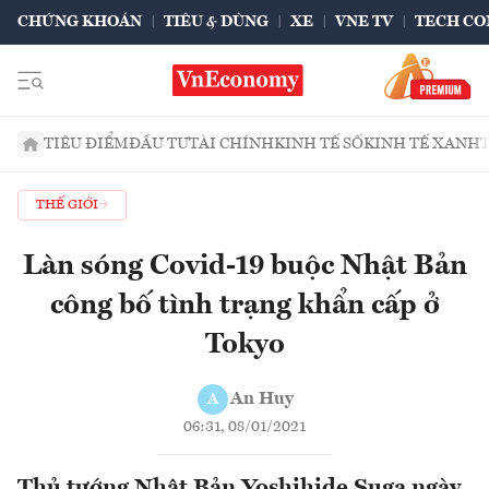
CHỨNG KHOÁN
TIÊU & DÙNG
XE
VNE TV
TECH CO
TIÊU ĐIỂM
ĐẦU TƯ
TÀI CHÍNH
KINH TẾ SỐ
KINH TẾ XANH
THẾ GIỚI
Làn sóng Covid-19 buộc Nhật Bản
công bố tình trạng khẩn cấp ở
Tokyo
An Huy
A
06:31, 08/01/2021
Thủ tướng Nhật Bản Yoshihide Suga ngày