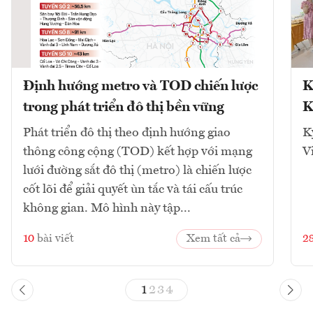
Định hướng metro và TOD chiến lược
K
trong phát triển đô thị bền vững
K
Phát triển đô thị theo định hướng giao
K
thông công cộng (TOD) kết hợp với mạng
V
lưới đường sắt đô thị (metro) là chiến lược
cốt lõi để giải quyết ùn tắc và tái cấu trúc
không gian. Mô hình này tập...
10
bài viết
Xem tất cả
2
1
2
3
4