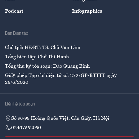
Đẹp +
An sinh
Podcast
Infographics
Giải trí
Y tế
Nhà
Ban Biên tập
Ẩm thực
Chủ tịch HĐBT: TS. Chử Văn Lâm
Tổng biên tập: Chử Thị Hạnh
Tổng thư ký tòa soạn: Đào Quang Bính
Giấy phép Tạp chí điện tử số: 272/GP-BTTTT ngày
26/6/2020
Liên hệ tòa soạn
Số 96-98 Hoàng Quốc Việt, Cầu Giấy, Hà Nội
02437552050