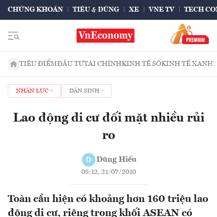
CHỨNG KHOÁN
TIÊU & DÙNG
XE
VNE TV
TECH CO
TIÊU ĐIỂM
ĐẦU TƯ
TÀI CHÍNH
KINH TẾ SỐ
KINH TẾ XANH
NHÂN LỰC
DÂN SINH
Lao động di cư đối mặt nhiều rủi
ro
Dũng Hiếu
D
08:12, 21/07/2010
Toàn cầu hiện có khoảng hơn 160 triệu lao
động di cư, riêng trong khối ASEAN có