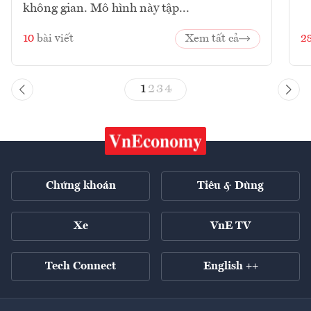
không gian. Mô hình này tập...
10
bài viết
Xem tất cả
2
1
2
3
4
Chứng khoán
Tiêu & Dùng
Xe
VnE TV
Tech Connect
English ++