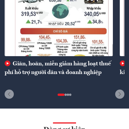
Giãn, hoãn, miễn giảm hàng loạt thuế
phí hỗ trợ người dân và doanh nghiệp
kin