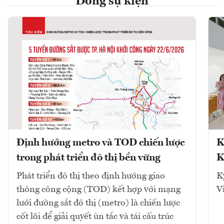
Dòng sự kiện
Định hướng metro và TOD chiến lược
K
trong phát triển đô thị bền vững
K
Phát triển đô thị theo định hướng giao
K
thông công cộng (TOD) kết hợp với mạng
V
lưới đường sắt đô thị (metro) là chiến lược
cốt lõi để giải quyết ùn tắc và tái cấu trúc