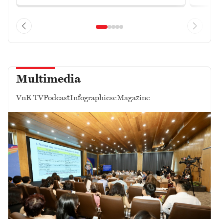
Multimedia
VnE TV
Podcast
Infographics
eMagazine