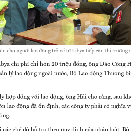
iện cho người lao động trở về từ Libya tiếp cận thị trường
ibya chi phí chỉ hơn 20 triệu đồng, ông Đào Công 
ản lý lao động ngoài nước, Bộ Lao động Thương bi
lý hợp đồng với lao động, ông Hải cho rằng, sau k
đón lao động đã ổn định, các công ty phải có nghĩa 
ộng.
 các chế độ hỗ trợ theo quy định của pháp luật, Bộ