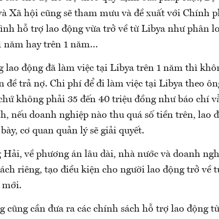
à Xã hội cũng sẽ tham mưu và đề xuất với Chính p
nh hỗ trợ lao động vừa trở về từ Libya như phân lo
 1 năm hay trên 1 năm…
g lao động đã làm việc tại Libya trên 1 năm thì kh
 đề trả nợ. Chi phí để đi làm việc tại Libya theo ôn
 chứ không phải 35 đến 40 triệu đồng như báo chí v
, nếu doanh nghiệp nào thu quá số tiền trên, lao 
bày, cơ quan quản lý sẽ giải quyết.
 Hải, về phương án lâu dài, nhà nước và doanh ngh
ch riêng, tạo điều kiện cho người lao động trở về t
 mới.
 cũng cần đưa ra các chính sách hỗ trợ lao động từ