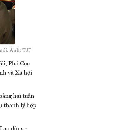
 mới. Ảnh: T.U
Hải, Phó Cục
nh và Xã hội
hoảng hai tuần
vụ thanh lý hợp
 Lao động -