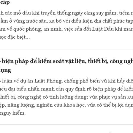
 cấp
h các mỏ dầu khí truyền thống ngày càng suy giảm, tiềm
ằm ở vùng nước sâu, xa bờ với điều kiện địa chất phức tạp
ảm về quốc phòng, an ninh, việc sửa đổi Luật Dầu khí ma
ợc đặc biệt...
biện pháp để kiểm soát vật liệu, thiết bị, công ng
dụng
 luận về dự án Luật Phòng, chống phổ biến vũ khí hủy diệ
iều đại biểu nhấn mạnh cần quy định rõ biện pháp để ki
 thiết bị, công nghệ có tính lưỡng dụng; vừa phục vụ sản xu
ệp, năng lượng, nghiên cứu khoa học, vừa có thể bị lợi dụ
 nguy hiểm.