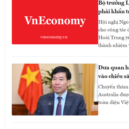
Bộ trưởng L
phải khẩn t
Hội nghị Ngoạ
cho công tác 
Hoài Trung yê
thành nhiệm v
Đưa quan hệ
vào chiều sâ
Chuyến thăm 
Australia đượ
toàn diện Việ