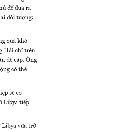
hủ để đưa ra
ại đối tượng:
ông quá khó
g Hải chỉ trên
ẫn đề cập. Ông
động có thể
iệp sẽ có
ừ Libya tiếp
 Libya vừa trở