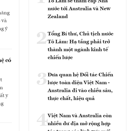
Tô Lâm sẽ thăm cấp Nhà
nước tới Australia và New
 năng
Zealand
 và
ng ý
2
Tổng Bí thư, Chủ tịch nước
Tô Lâm: Hạ tầng phải trở
thành một ngành kinh tế
chiến lược
hệ có
3
Đưa quan hệ Đối tác Chiến
t
lược toàn diện Việt Nam -
ểm
Australia đi vào chiều sâu,
ất y
thực chất, hiệu quả
ng
4
Việt Nam và Australia còn
nhiều dư địa mở rộng hợp