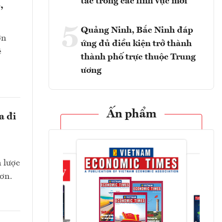
tác trong các lĩnh vực mới
,
5
Quảng Ninh, Bắc Ninh đáp
ớn
ứng đủ điều kiện trở thành
ê
thành phố trực thuộc Trung
ương
Ấn phẩm
a đi
n lược
hơn.