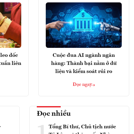
leo dốc
Cuộc đua AI ngành ngân
tuần liên
hàng: Thành bại nằm ở dữ
liệu và kiểm soát rủi ro
Đọc ngay
Đọc nhiều
1
Tổng Bí thư, Chủ tịch nước
y