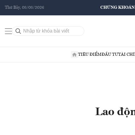
Thứ Bảy, 08/08/2026
CHỨNG KHOÁN
TIÊU ĐIỂM
ĐẦU TƯ
TÀI CH
Lao độn