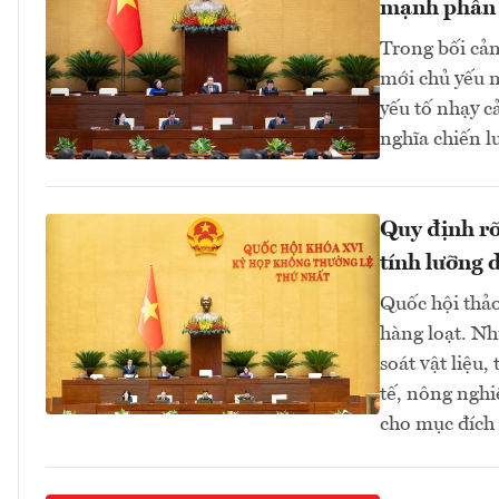
mạnh phân
Trong bối cản
mới chủ yếu n
yếu tố nhạy c
nghĩa chiến lư
Quy định rõ 
tính lưỡng 
Quốc hội thảo
hàng loạt. Nh
soát vật liệu,
tế, nông nghi
cho mục đích