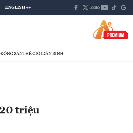
ENGLISH ++
 ĐỘNG SẢN
THẾ GIỚI
DÂN SINH
20 triệu