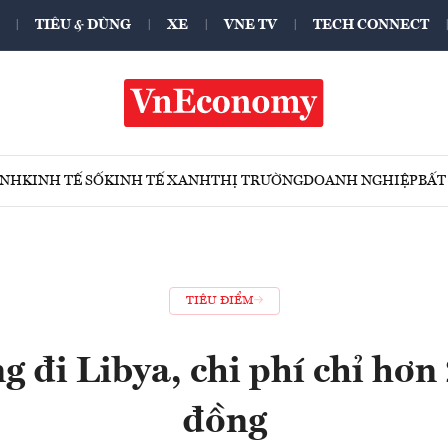
TIÊU & DÙNG
XE
VNE TV
TECH CONNECT
ÍNH
KINH TẾ SỐ
KINH TẾ XANH
THỊ TRƯỜNG
DOANH NGHIỆP
BẤT
TIÊU ĐIỂM
g đi Libya, chi phí chỉ hơn 
đồng