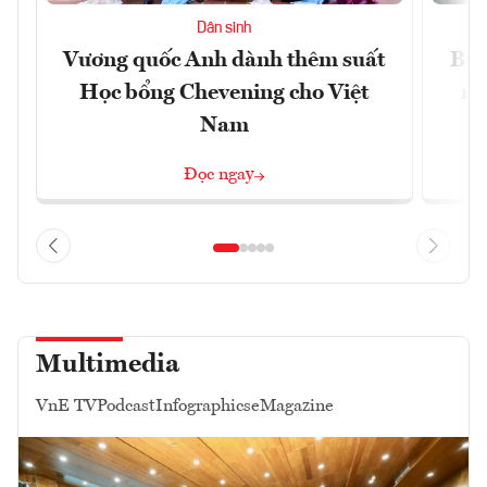
Dân sinh
Vương quốc Anh dành thêm suất
Bộ 
Học bổng Chevening cho Việt
ng
Nam
Đọc ngay
Multimedia
VnE TV
Podcast
Infographics
eMagazine