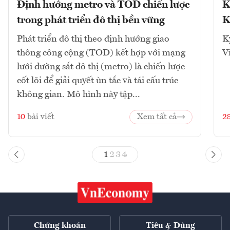
Định hướng metro và TOD chiến lược
K
trong phát triển đô thị bền vững
K
Phát triển đô thị theo định hướng giao
K
thông công cộng (TOD) kết hợp với mạng
V
lưới đường sắt đô thị (metro) là chiến lược
cốt lõi để giải quyết ùn tắc và tái cấu trúc
không gian. Mô hình này tập...
10
bài viết
Xem tất cả
2
1
2
3
4
Chứng khoán
Tiêu & Dùng