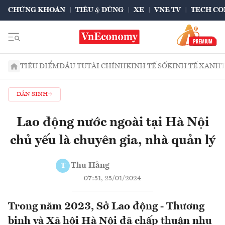
CHỨNG KHOÁN
TIÊU & DÙNG
XE
VNE TV
TECH CO
TIÊU ĐIỂM
ĐẦU TƯ
TÀI CHÍNH
KINH TẾ SỐ
KINH TẾ XANH
DÂN SINH
Lao động nước ngoài tại Hà Nội
chủ yếu là chuyên gia, nhà quản lý
Thu Hằng
T
07:51, 25/01/2024
Trong năm 2023, Sở Lao động - Thương
binh và Xã hội Hà Nội đã chấp thuận nhu