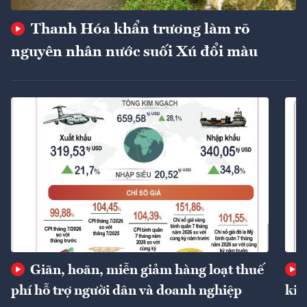
Thanh Hóa khẩn trương làm rõ
nguyên nhân nước suối Xú đổi màu
Giãn, hoãn, miễn giảm hàng loạt thuế
phí hỗ trợ người dân và doanh nghiệp
kin