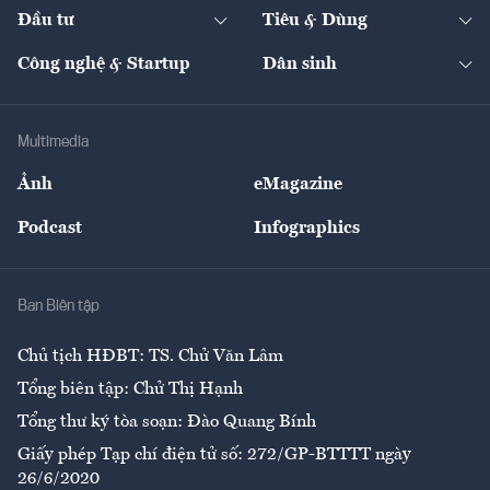
Chuyển động 24h
Đối thoại
The Guide
Video
Đầu tư
Tiêu & Dùng
Quản trị số
Cafe BĐS
Thị trường
Kinh doanh
Kết nối
Tạp chí kinh tế Việt Nam
eMagazine
Nhà đầu tư
Du lịch
Công nghệ & Startup
Dân sinh
Tư vấn
Nông sản
Doanh nhân
Tư vấn Tiêu & Dùng
Infographics
Hạ tầng
Sức khỏe
Khung pháp lý
Doanh nghiệp
Địa phương
Thị trường
Bảo hiểm
Multimedia
Sự kiện
Nhân lực
Ảnh
eMagazine
Đẹp +
An sinh
Podcast
Infographics
Giải trí
Y tế
Nhà
Ban Biên tập
Ẩm thực
Chủ tịch HĐBT: TS. Chử Văn Lâm
Tổng biên tập: Chử Thị Hạnh
Tổng thư ký tòa soạn: Đào Quang Bính
Giấy phép Tạp chí điện tử số: 272/GP-BTTTT ngày
26/6/2020