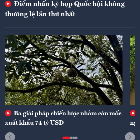
Điểm nhấn kỳ họp Quốc hội không
thường lệ lần thứ nhất
Ba giải pháp chiến lược nhằm cán mốc
xuất khẩu 74 tỷ USD
ngu