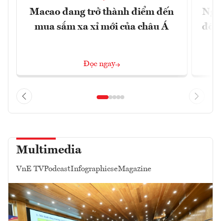
Macao đang trở thành điểm đến
Ngư
mua sắm xa xỉ mới của châu Á
đổi 
Đọc ngay
Multimedia
VnE TV
Podcast
Infographics
eMagazine