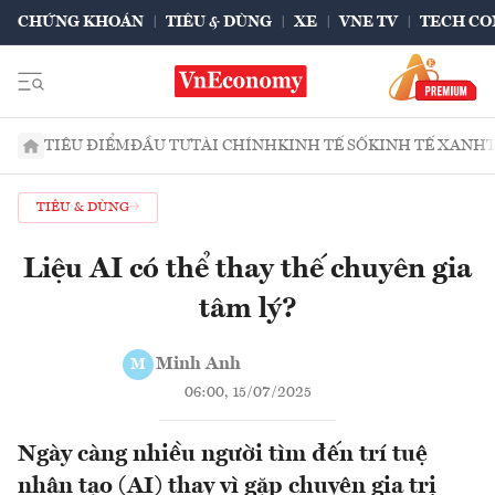
CHỨNG KHOÁN
TIÊU & DÙNG
XE
VNE TV
TECH CO
TIÊU ĐIỂM
ĐẦU TƯ
TÀI CHÍNH
KINH TẾ SỐ
KINH TẾ XANH
TIÊU & DÙNG
Liệu AI có thể thay thế chuyên gia
tâm lý?
Minh Anh
M
06:00, 15/07/2025
Ngày càng nhiều người tìm đến trí tuệ
nhân tạo (AI) thay vì gặp chuyên gia trị