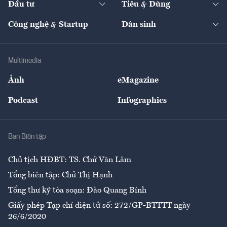
Đầu tư
Tiêu & Dùng
Quản trị số
Cafe BĐS
Thị trường
Kinh doanh
Kết nối
Tạp chí kinh tế Việt Nam
eMagazine
Nhà đầu tư
Du lịch
Công nghệ & Startup
Dân sinh
Tư vấn
Nông sản
Doanh nhân
Tư vấn Tiêu & Dùng
Infographics
Hạ tầng
Sức khỏe
Khung pháp lý
Doanh nghiệp
Địa phương
Thị trường
Bảo hiểm
Multimedia
Sự kiện
Nhân lực
Ảnh
eMagazine
Đẹp +
An sinh
Podcast
Infographics
Giải trí
Y tế
Nhà
Ban Biên tập
Ẩm thực
Chủ tịch HĐBT: TS. Chử Văn Lâm
Tổng biên tập: Chử Thị Hạnh
Tổng thư ký tòa soạn: Đào Quang Bính
Giấy phép Tạp chí điện tử số: 272/GP-BTTTT ngày
26/6/2020