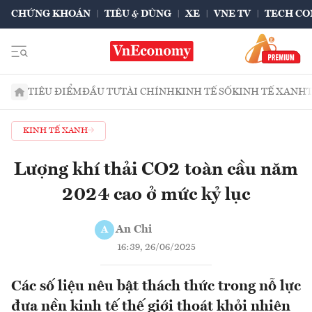
CHỨNG KHOÁN
TIÊU & DÙNG
XE
VNE TV
TECH CO
TIÊU ĐIỂM
ĐẦU TƯ
TÀI CHÍNH
KINH TẾ SỐ
KINH TẾ XANH
KINH TẾ XANH
Lượng khí thải CO2 toàn cầu năm
2024 cao ở mức kỷ lục
An Chi
A
16:39, 26/06/2025
Các số liệu nêu bật thách thức trong nỗ lực
đưa nền kinh tế thế giới thoát khỏi nhiên