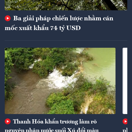
Ba giải pháp chiến lược nhằm cán
mốc xuất khẩu 74 tỷ USD
Thanh Hóa khẩn trương làm rõ
nguyên nhân nước suối Xú đổi màu
phí