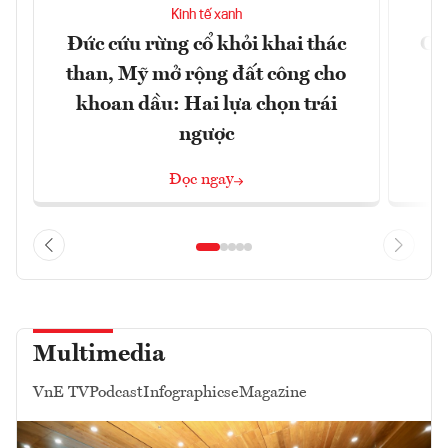
Kinh tế xanh
Đức cứu rừng cổ khỏi khai thác
Cản
than, Mỹ mở rộng đất công cho
m
khoan dầu: Hai lựa chọn trái
ngược
Đọc ngay
Multimedia
VnE TV
Podcast
Infographics
eMagazine