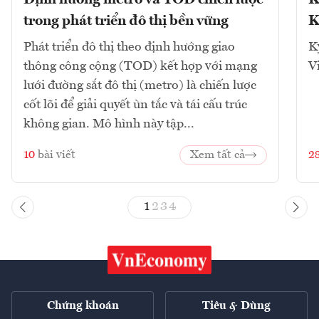
trong phát triển đô thị bền vững
K
Phát triển đô thị theo định hướng giao
K
thông công cộng (TOD) kết hợp với mạng
V
lưới đường sắt đô thị (metro) là chiến lược
cốt lõi để giải quyết ùn tắc và tái cấu trúc
không gian. Mô hình này tập...
10
bài viết
Xem tất cả
2
1
2
3
4
Chứng khoán
Tiêu & Dùng