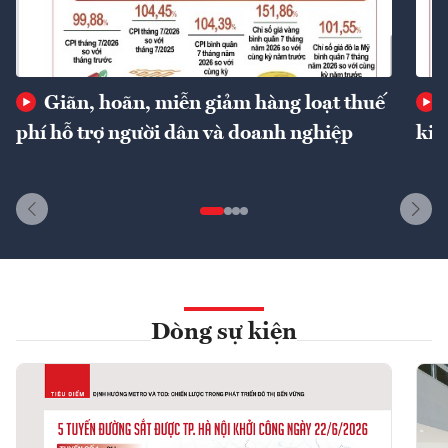
Giãn, hoãn, miễn giảm hàng loạt thuế
phí hỗ trợ người dân và doanh nghiệp
kin
Dòng sự kiện