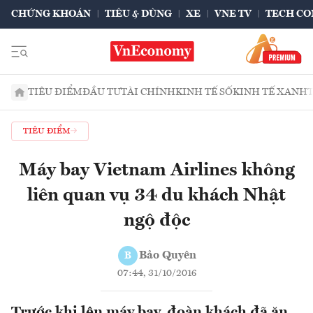
CHỨNG KHOÁN
TIÊU & DÙNG
XE
VNE TV
TECH CO
TIÊU ĐIỂM
ĐẦU TƯ
TÀI CHÍNH
KINH TẾ SỐ
KINH TẾ XANH
TIÊU ĐIỂM
Máy bay Vietnam Airlines không
liên quan vụ 34 du khách Nhật
ngộ độc
Bảo Quyên
B
07:44, 31/10/2016
Trước khi lên máy bay, đoàn khách đã ăn