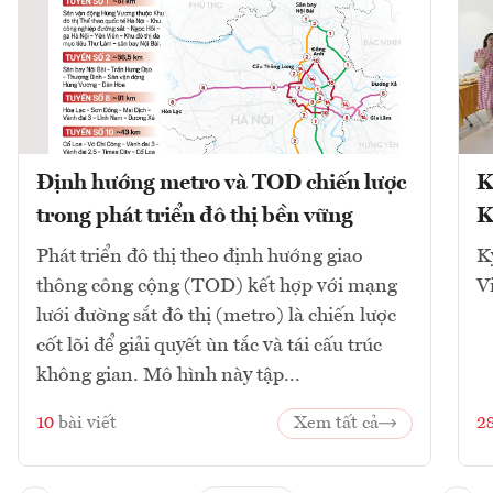
Định hướng metro và TOD chiến lược
K
trong phát triển đô thị bền vững
K
Phát triển đô thị theo định hướng giao
K
thông công cộng (TOD) kết hợp với mạng
V
lưới đường sắt đô thị (metro) là chiến lược
cốt lõi để giải quyết ùn tắc và tái cấu trúc
không gian. Mô hình này tập...
10
bài viết
Xem tất cả
2