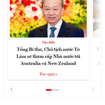
Tiêu điểm
Tổng Bí thư, Chủ tịch nước Tô
Thố
Lâm sẽ thăm cấp Nhà nước tới
lậ
Australia và New Zealand
Bắc
Đọc ngay