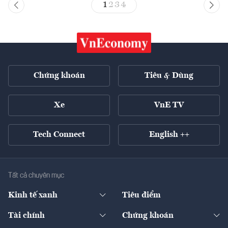
1
2
3
4
Chứng khoán
Tiêu & Dùng
Xe
VnE TV
Tech Connect
English ++
Tất cả chuyên mục
Kinh tế xanh
Tiêu điểm
Chuyển động xanh
Tài chính
Chứng khoán
Pháp lý