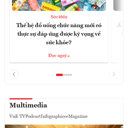
Sức khỏe
Thế hệ đồ uống chức năng mới có
Ẩm 
thực sự đáp ứng được kỳ vọng về
tê
sức khỏe?
Đọc ngay
Multimedia
VnE TV
Podcast
Infographics
eMagazine