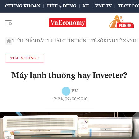
CHỨNG KHOÁN
TIÊU & DÙNG
XE
VNE TV
TECH CO
TIÊU ĐIỂM
ĐẦU TƯ
TÀI CHÍNH
KINH TẾ SỐ
KINH TẾ XANH
TIÊU & DÙNG
​Máy lạnh thường hay Inverter?
PV
17:24, 07/06/2016