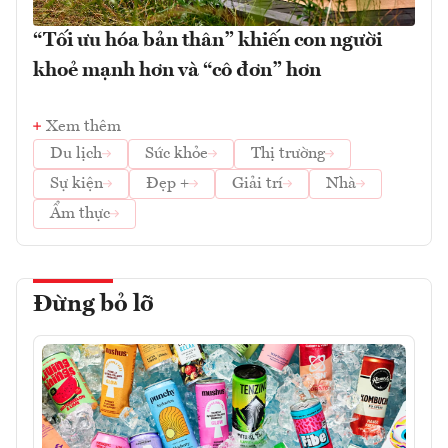
“Tối ưu hóa bản thân” khiến con người
khoẻ mạnh hơn và “cô đơn” hơn
Xem thêm
Du lịch
Sức khỏe
Thị trường
Sự kiện
Đẹp +
Giải trí
Nhà
Ẩm thực
Đừng bỏ lỡ