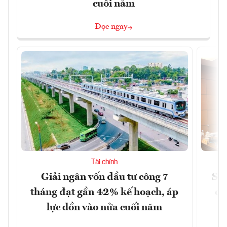
cuối năm
Đọc ngay
Tài chính
Giải ngân vốn đầu tư công 7
Sửa
tháng đạt gần 42% kế hoạch, áp
ca
lực dồn vào nửa cuối năm