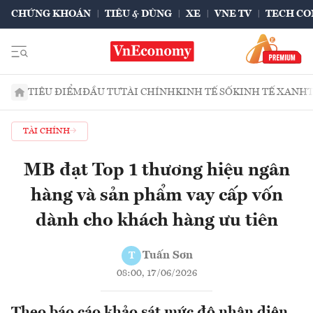
CHỨNG KHOÁN
TIÊU & DÙNG
XE
VNE TV
TECH CO
TIÊU ĐIỂM
ĐẦU TƯ
TÀI CHÍNH
KINH TẾ SỐ
KINH TẾ XANH
TÀI CHÍNH
MB đạt Top 1 thương hiệu ngân
hàng và sản phẩm vay cấp vốn
dành cho khách hàng ưu tiên
Tuấn Sơn
T
08:00, 17/06/2026
Theo báo cáo khảo sát mức độ nhận diện