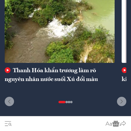
Thanh Hóa khẩn trương làm rõ
nguyên nhân nước suối Xú đổi màu
kin