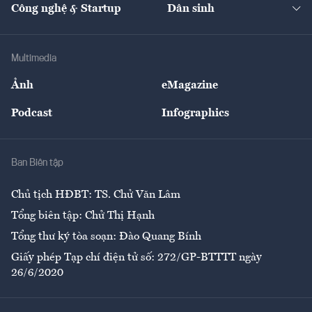
Nhà đầu tư
Du lịch
Công nghệ & Startup
Dân sinh
Tư vấn
Nông sản
Doanh nhân
Tư vấn Tiêu & Dùng
Infographics
Hạ tầng
Sức khỏe
Khung pháp lý
Doanh nghiệp
Địa phương
Thị trường
Bảo hiểm
Multimedia
Sự kiện
Nhân lực
Ảnh
eMagazine
Đẹp +
An sinh
Podcast
Infographics
Giải trí
Y tế
Nhà
Ban Biên tập
Ẩm thực
Chủ tịch HĐBT: TS. Chử Văn Lâm
Tổng biên tập: Chử Thị Hạnh
Tổng thư ký tòa soạn: Đào Quang Bính
Giấy phép Tạp chí điện tử số: 272/GP-BTTTT ngày
26/6/2020