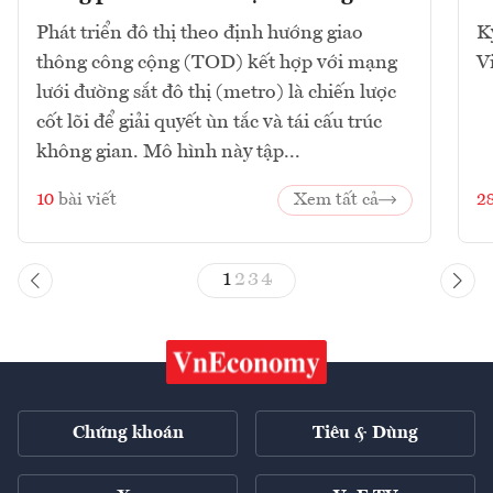
Phát triển đô thị theo định hướng giao
K
thông công cộng (TOD) kết hợp với mạng
V
lưới đường sắt đô thị (metro) là chiến lược
cốt lõi để giải quyết ùn tắc và tái cấu trúc
không gian. Mô hình này tập...
10
bài viết
Xem tất cả
2
1
2
3
4
Chứng khoán
Tiêu & Dùng