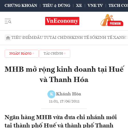
CHỨNG KHOÁN
TIÊU & DÙNG
XE
VNE TV
TECH CO
TIÊU ĐIỂM
ĐẦU TƯ
TÀI CHÍNH
KINH TẾ SỐ
KINH TẾ XANH
NGÂN HÀNG
TÀI CHÍNH
MHB mở rộng kinh doanh tại Huế
và Thanh Hóa
Khánh Hòa
K
11:01, 17/06/2011
Ngân hàng MHB vừa đưa chi nhánh mới
tại thành phố Huế và thành phố Thanh