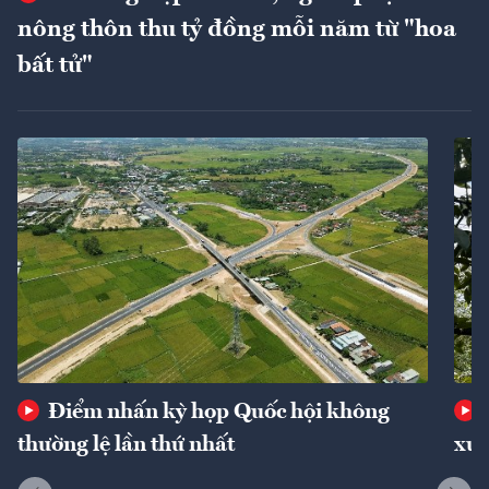
nông thôn thu tỷ đồng mỗi năm từ "hoa
bất tử"
Điểm nhấn kỳ họp Quốc hội không
thường lệ lần thứ nhất
xuấ