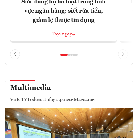
Sửa đồng bộ ba luật trong lĩnh
Dư
vực ngân hàng: siết rửa tiền,
v
giảm lệ thuộc tín dụng
Đọc ngay
Multimedia
VnE TV
Podcast
Infographics
eMagazine