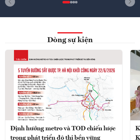
Dòng sự kiện
Định hướng metro và TOD chiến lược
K
trong phát triển đô thị bền vững
K