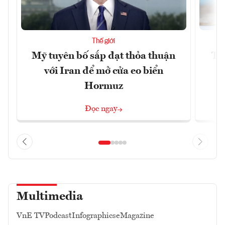
Thế giới
Mỹ tuyên bố sắp đạt thỏa thuận
Tr
với Iran để mở cửa eo biển
th
Hormuz
Đọc ngay
Multimedia
VnE TV
Podcast
Infographics
eMagazine