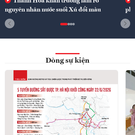
Thanh Hóa khẩn trương làm rõ
nguyên nhân nước suối Xú đổi màu
phí
Dòng sự kiện