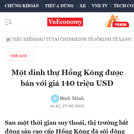
CHỨNG KHOÁN
TIÊU & DÙNG
XE
VNE TV
TECH CO
TIÊU ĐIỂM
ĐẦU TƯ
TÀI CHÍNH
KINH TẾ SỐ
KINH TẾ XANH
THẾ GIỚI
Một dinh thự Hồng Kông được
bán với giá 140 triệu USD
Bình Minh
B
14:42, 27/08/2025
Sau một thời gian suy thoái, thị trường bất
động sản cao cấp Hồng Kông đã sôi động