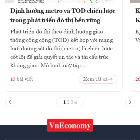
Định hướng metro và TOD chiến lược
K
trong phát triển đô thị bền vững
K
Phát triển đô thị theo định hướng giao
K
thông công cộng (TOD) kết hợp với mạng
V
lưới đường sắt đô thị (metro) là chiến lược
cốt lõi để giải quyết ùn tắc và tái cấu trúc
không gian. Mô hình này tập...
10
bài viết
Xem tất cả
2
1
2
3
4