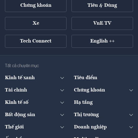
Chứng khoán
Tiêu & Dùng
Xe
VnE TV
Tech Connect
English ++
Tất cả chuyên mục
Kinh tế xanh
Tiêu điểm
Chuyển động xanh
Tài chính
Chứng khoán
Pháp lý
Ngân hàng
Doanh nghiệp niêm yết
Kinh tế số
Hạ tầng
Thương hiệu xanh
Thị trường vốn
Thị trường
Sản phẩm - Thị trường
Bất động sản
Thị trường
Diễn đàn
Thuế
Đầu tư
Tài sản số
Chính sách
Xuất nhập khẩu
Thế giới
Doanh nghiệp
Bảo hiểm
Quốc tế
Dịch vụ số
Thị trường
Khung pháp lý
Kinh tế
Chuyển động