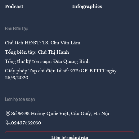
An sinh
Podcast
Infographics
Giải trí
Y tế
Nhà
Ban Biên tập
Ẩm thực
Chủ tịch HĐBT: TS. Chử Văn Lâm
Tổng biên tập: Chử Thị Hạnh
Tổng thư ký tòa soạn: Đào Quang Bính
Giấy phép Tạp chí điện tử số: 272/GP-BTTTT ngày
26/6/2020
Liên hệ tòa soạn
Số 96-98 Hoàng Quốc Việt, Cầu Giấy, Hà Nội
02437552050
Liên hệ quảng cáo