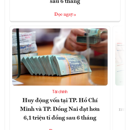
sau 6 tháng
Đọc ngay
Tài chính
Huy động vốn tại TP. Hồ Chí
S
Minh và TP. Đồng Nai đạt hơn
nước
6,1 triệu tỉ đồng sau 6 tháng