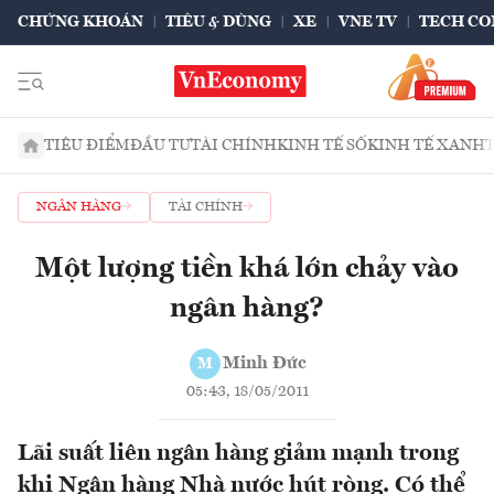
CHỨNG KHOÁN
TIÊU & DÙNG
XE
VNE TV
TECH CO
TIÊU ĐIỂM
ĐẦU TƯ
TÀI CHÍNH
KINH TẾ SỐ
KINH TẾ XANH
NGÂN HÀNG
TÀI CHÍNH
Một lượng tiền khá lớn chảy vào
ngân hàng?
Minh Đức
M
05:43, 18/05/2011
Lãi suất liên ngân hàng giảm mạnh trong
khi Ngân hàng Nhà nước hút ròng. Có thể