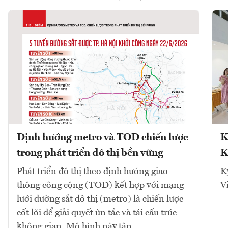
Định hướng metro và TOD chiến lược
K
trong phát triển đô thị bền vững
K
Phát triển đô thị theo định hướng giao
K
thông công cộng (TOD) kết hợp với mạng
V
lưới đường sắt đô thị (metro) là chiến lược
cốt lõi để giải quyết ùn tắc và tái cấu trúc
không gian. Mô hình này tập...