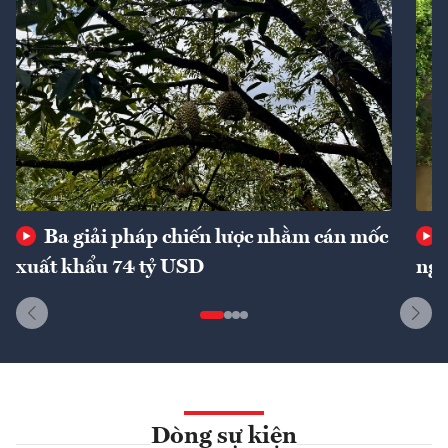
Ba giải pháp chiến lược nhằm cán mốc
xuất khẩu 74 tỷ USD
ngu
Dòng sự kiện