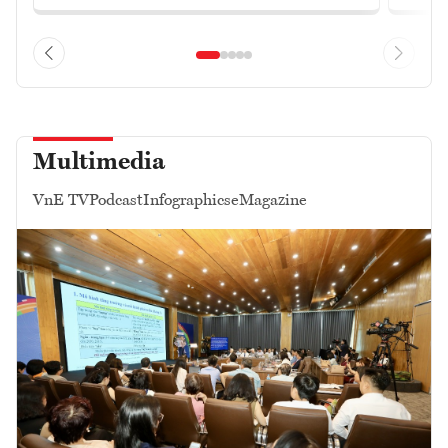
Multimedia
VnE TV
Podcast
Infographics
eMagazine