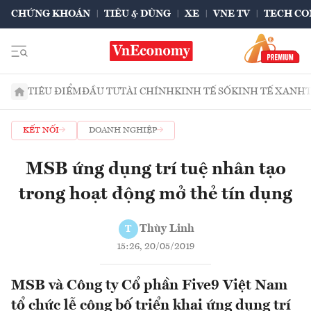
CHỨNG KHOÁN
TIÊU & DÙNG
XE
VNE TV
TECH CO
TIÊU ĐIỂM
ĐẦU TƯ
TÀI CHÍNH
KINH TẾ SỐ
KINH TẾ XANH
KẾT NỐI
DOANH NGHIỆP
MSB ứng dụng trí tuệ nhân tạo
trong hoạt động mở thẻ tín dụng
Thùy Linh
T
15:26, 20/05/2019
MSB và Công ty Cổ phần Five9 Việt Nam
tổ chức lễ công bố triển khai ứng dụng trí