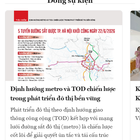
Dòng sự kiện
Định hướng metro và TOD chiến lược
K
trong phát triển đô thị bền vững
K
Phát triển đô thị theo định hướng giao
K
thông công cộng (TOD) kết hợp với mạng
V
lưới đường sắt đô thị (metro) là chiến lược
cốt lõi để giải quyết ùn tắc và tái cấu trúc