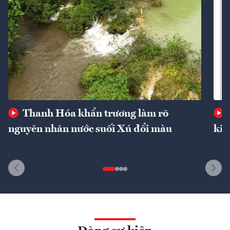
Thanh Hóa khẩn trương làm rõ
nguyên nhân nước suối Xú đổi màu
kin