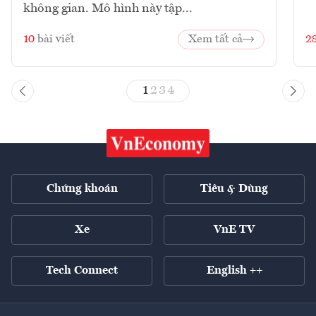
không gian. Mô hình này tập...
10
bài viết
Xem tất cả
2
1
2
3
4
Chứng khoán
Tiêu & Dùng
Xe
VnE TV
Tech Connect
English ++