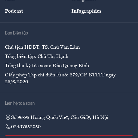
Đẹp +
An sinh
Podcast
Infographics
Giải trí
Y tế
Nhà
Ban Biên tập
Ẩm thực
Chủ tịch HĐBT: TS. Chử Văn Lâm
Tổng biên tập: Chử Thị Hạnh
Tổng thư ký tòa soạn: Đào Quang Bính
Giấy phép Tạp chí điện tử số: 272/GP-BTTTT ngày
26/6/2020
Liên hệ tòa soạn
Số 96-98 Hoàng Quốc Việt, Cầu Giấy, Hà Nội
02437552050