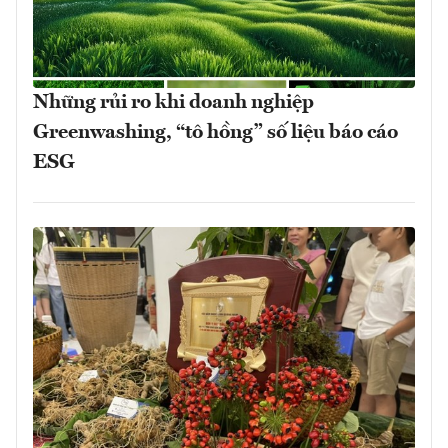
Những rủi ro khi doanh nghiệp
Greenwashing, “tô hồng” số liệu báo cáo
ESG