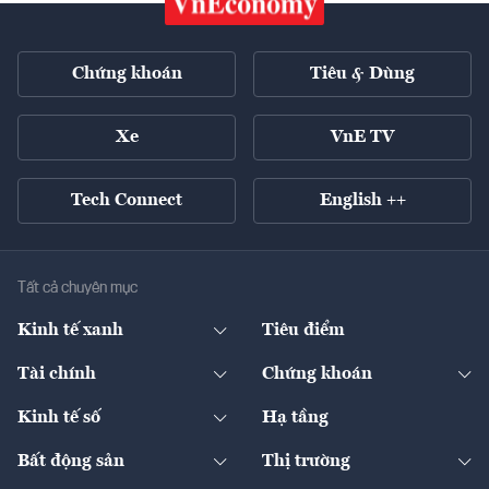
Chứng khoán
Tiêu & Dùng
Xe
VnE TV
Tech Connect
English ++
Tất cả chuyên mục
Kinh tế xanh
Tiêu điểm
Chuyển động xanh
Tài chính
Chứng khoán
Pháp lý
Ngân hàng
Doanh nghiệp niêm yết
Kinh tế số
Hạ tầng
Thương hiệu xanh
Thị trường vốn
Thị trường
Sản phẩm - Thị trường
Bất động sản
Thị trường
Diễn đàn
Thuế
Đầu tư
Tài sản số