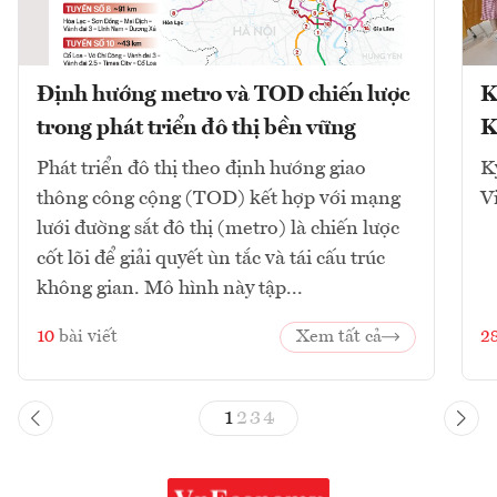
Định hướng metro và TOD chiến lược
K
trong phát triển đô thị bền vững
K
Phát triển đô thị theo định hướng giao
K
thông công cộng (TOD) kết hợp với mạng
V
lưới đường sắt đô thị (metro) là chiến lược
cốt lõi để giải quyết ùn tắc và tái cấu trúc
không gian. Mô hình này tập...
10
bài viết
Xem tất cả
2
1
2
3
4