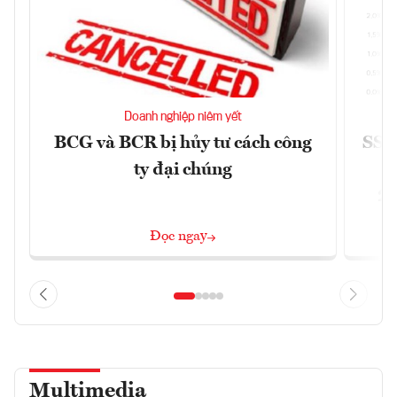
Doanh nghiệp niêm yết
BCG và BCR bị hủy tư cách công
SSI 
ty đại chúng
2/
Đọc ngay
Multimedia