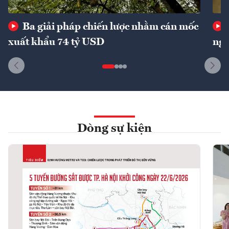
Ba giải pháp chiến lược nhằm cán mốc
xuất khẩu 74 tỷ USD
ngu
Dòng sự kiện