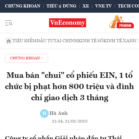
CHỨNG KHOÁN
TIÊU & DÙNG
XE
VNE TV
TECH CO
TIÊU ĐIỂM
ĐẦU TƯ
TÀI CHÍNH
KINH TẾ SỐ
KINH TẾ XANH
CHỨNG KHOÁN
Mua bán "chui" cổ phiếu EIN, 1 tổ
chức bị phạt hơn 800 triệu và đình
chỉ giao dịch 3 tháng
Hà Anh
H
21:34, 21/05/2023
Công ty cổ phần Giải pháp đầu tư Thái