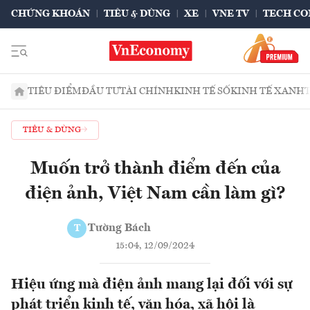
CHỨNG KHOÁN
TIÊU & DÙNG
XE
VNE TV
TECH CO
TIÊU ĐIỂM
ĐẦU TƯ
TÀI CHÍNH
KINH TẾ SỐ
KINH TẾ XANH
TIÊU & DÙNG
Muốn trở thành điểm đến của
điện ảnh, Việt Nam cần làm gì?
Tường Bách
T
15:04, 12/09/2024
Hiệu ứng mà điện ảnh mang lại đối với sự
phát triển kinh tế, văn hóa, xã hội là