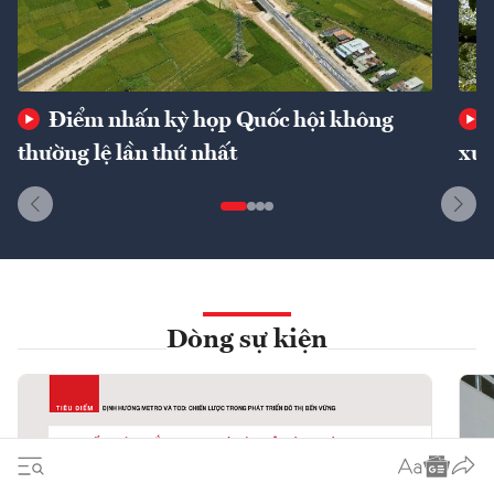
Điểm nhấn kỳ họp Quốc hội không
thường lệ lần thứ nhất
xuấ
Dòng sự kiện