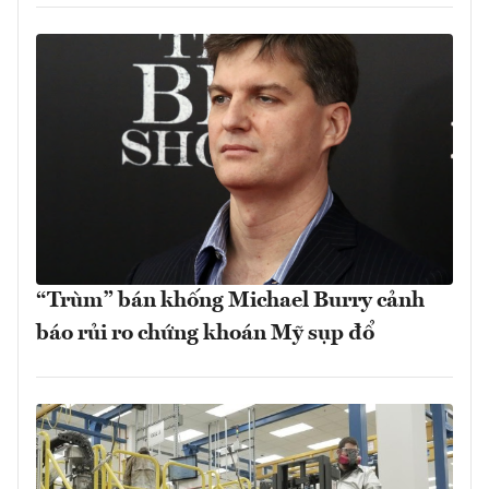
“Trùm” bán khống Michael Burry cảnh
báo rủi ro chứng khoán Mỹ sụp đổ