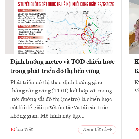
Định hướng metro và TOD chiến lược
K
trong phát triển đô thị bền vững
K
Phát triển đô thị theo định hướng giao
K
thông công cộng (TOD) kết hợp với mạng
V
lưới đường sắt đô thị (metro) là chiến lược
cốt lõi để giải quyết ùn tắc và tái cấu trúc
không gian. Mô hình này tập...
10
bài viết
Xem tất cả
2