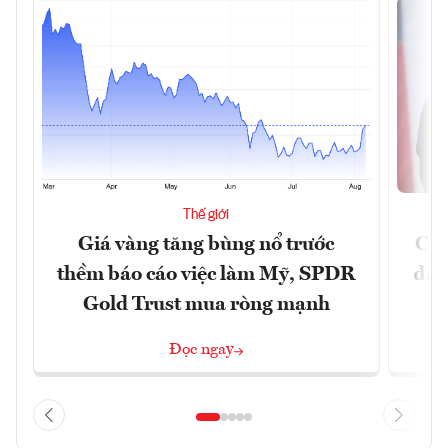
Thế giới
Giá vàng tăng bùng nổ trước
Chí
thềm báo cáo việc làm Mỹ, SPDR
đã 
Gold Trust mua ròng mạnh
Đọc ngay