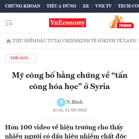
CHỨNG KHOÁN
TIÊU & DÙNG
XE
VNE TV
TECH CO
TIÊU ĐIỂM
ĐẦU TƯ
TÀI CHÍNH
KINH TẾ SỐ
KINH TẾ XANH
THẾ GIỚI
Mỹ công bố bằng chứng về “tấn
công hóa học” ở Syria
N.Bình
N
13:31, 31/08/2013
Hơn 100 video về hiện trường cho thấy
nhiều người có dấu hiệu nhiễm chất độc