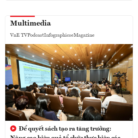
Multimedia
VnE TV
Podcast
Infographics
eMagazine
Để quyết sách tạo ra tăng trưởng: