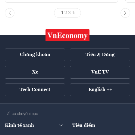
1
2
3
4
Chứng khoán
Tiêu & Dùng
Xe
VnE TV
Tech Connect
English ++
Tất cả chuyên mục
Kinh tế xanh
Tiêu điểm
Chuyển động xanh