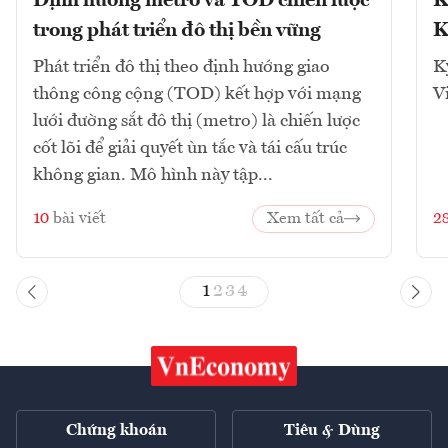
Định hướng metro và TOD chiến lược
K
trong phát triển đô thị bền vững
K
Phát triển đô thị theo định hướng giao
K
thông công cộng (TOD) kết hợp với mạng
V
lưới đường sắt đô thị (metro) là chiến lược
cốt lõi để giải quyết ùn tắc và tái cấu trúc
không gian. Mô hình này tập...
10
bài viết
Xem tất cả
2
1
2
3
4
Chứng khoán
Tiêu & Dùng