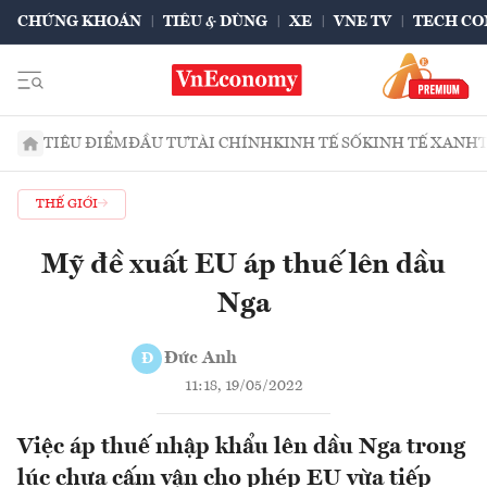
CHỨNG KHOÁN
TIÊU & DÙNG
XE
VNE TV
TECH CO
TIÊU ĐIỂM
ĐẦU TƯ
TÀI CHÍNH
KINH TẾ SỐ
KINH TẾ XANH
THẾ GIỚI
Mỹ đề xuất EU áp thuế lên dầu
Nga
Đức Anh
Đ
11:18, 19/05/2022
Việc áp thuế nhập khẩu lên dầu Nga trong
lúc chưa cấm vận cho phép EU vừa tiếp