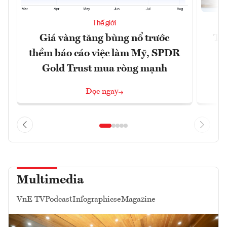
Thế giới
Giá vàng tăng bùng nổ trước
Tr
thềm báo cáo việc làm Mỹ, SPDR
th
Gold Trust mua ròng mạnh
Đọc ngay
Multimedia
VnE TV
Podcast
Infographics
eMagazine