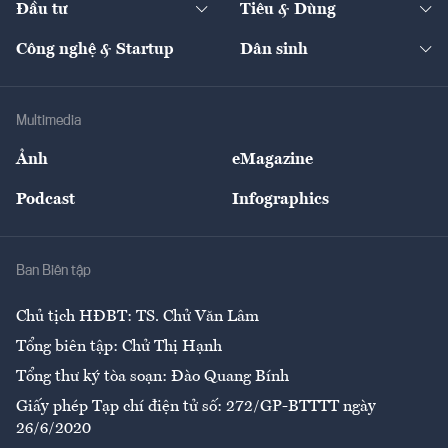
Đầu tư
Tiêu & Dùng
Quản trị số
Cafe BĐS
Thị trường
Kinh doanh
Kết nối
Tạp chí kinh tế Việt Nam
eMagazine
Nhà đầu tư
Du lịch
Công nghệ & Startup
Dân sinh
Tư vấn
Nông sản
Doanh nhân
Tư vấn Tiêu & Dùng
Infographics
Hạ tầng
Sức khỏe
Khung pháp lý
Doanh nghiệp
Địa phương
Thị trường
Bảo hiểm
Multimedia
Sự kiện
Nhân lực
Ảnh
eMagazine
Đẹp +
An sinh
Podcast
Infographics
Giải trí
Y tế
Nhà
Ban Biên tập
Ẩm thực
Chủ tịch HĐBT: TS. Chử Văn Lâm
Tổng biên tập: Chử Thị Hạnh
Tổng thư ký tòa soạn: Đào Quang Bính
Giấy phép Tạp chí điện tử số: 272/GP-BTTTT ngày
26/6/2020