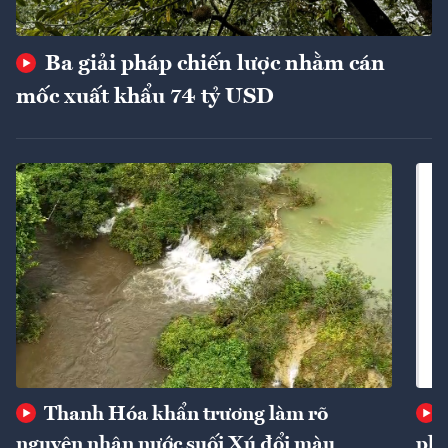
Ba giải pháp chiến lược nhằm cán
mốc xuất khẩu 74 tỷ USD
Thanh Hóa khẩn trương làm rõ
nguyên nhân nước suối Xú đổi màu
phí