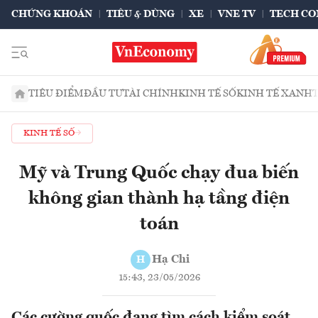
CHỨNG KHOÁN
TIÊU & DÙNG
XE
VNE TV
TECH CO
TIÊU ĐIỂM
ĐẦU TƯ
TÀI CHÍNH
KINH TẾ SỐ
KINH TẾ XANH
KINH TẾ SỐ
Mỹ và Trung Quốc chạy đua biến
không gian thành hạ tầng điện
toán
Hạ Chi
H
15:43, 23/05/2026
Các cường quốc đang tìm cách kiểm soát