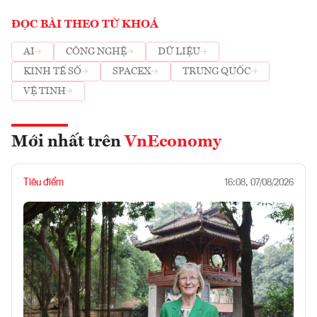
ĐỌC BÀI THEO TỪ KHOÁ
AI
CÔNG NGHỆ
DỮ LIỆU
KINH TẾ SỐ
SPACEX
TRUNG QUỐC
VỆ TINH
Mới nhất trên
VnEconomy
Tiêu điểm
16:08, 07/08/2026