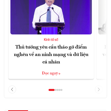
Kinh tế số
Thủ tướng yêu cầu tháo gỡ điểm
Ho
nghẽn về an ninh mạng và dữ liệu
với
cá nhân
Đọc ngay