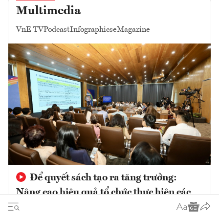
Multimedia
VnE TV
Podcast
Infographics
eMagazine
Để quyết sách tạo ra tăng trưởng:
Nâng cao hiệu quả tổ chức thực hiện các
chủ trương phát triển trong giai đoạn mới