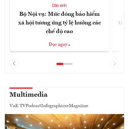
Dân sinh
Bộ Nội vụ: Mức đóng bảo hiểm
Bộ
xã hội tương ứng tỷ lệ hưởng các
tiề
chế độ cao
Đọc ngay
Multimedia
VnE TV
Podcast
Infographics
eMagazine