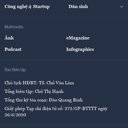
Tạp chí kinh tế Việt Nam
eMagazine
Nhà đầu tư
Du lịch
Công nghệ & Startup
Dân sinh
Tư vấn
Nông sản
Doanh nhân
Tư vấn Tiêu & Dùng
Infographics
Hạ tầng
Sức khỏe
Khung pháp lý
Doanh nghiệp
Địa phương
Thị trường
Bảo hiểm
Multimedia
Sự kiện
Nhân lực
Ảnh
eMagazine
Đẹp +
An sinh
Podcast
Infographics
Giải trí
Y tế
Nhà
Ban Biên tập
Ẩm thực
Chủ tịch HĐBT: TS. Chử Văn Lâm
Tổng biên tập: Chử Thị Hạnh
Tổng thư ký tòa soạn: Đào Quang Bính
Giấy phép Tạp chí điện tử số: 272/GP-BTTTT ngày
26/6/2020