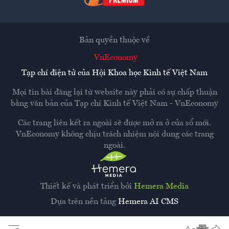
Bản quyền thuộc về
VnEconomy
Tạp chí điện tử của Hội Khoa học Kinh tế Việt Nam
Mọi tin bài đăng lại từ website này phải có sự chấp thuận
bằng văn bản của
Tạp chí Kinh tế Việt Nam - VnEconomy
Các trang liên kết ra ngoài sẽ được mở ra ở cửa sổ mới.
VnEconomy không chịu trách nhiệm nội dung các trang
ngoài.
Thiết kế và phát triển bởi
Hemera Media
Dựa trên nền tảng
Hemera AI CMS