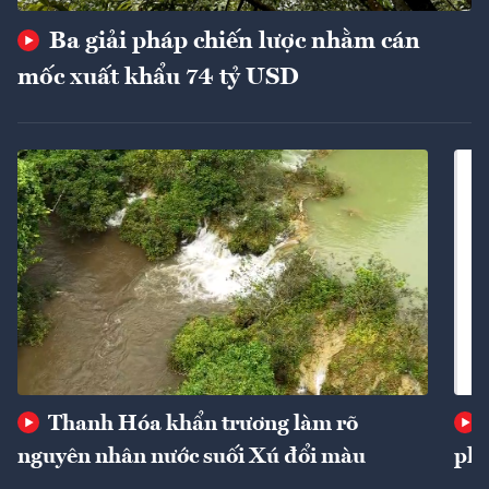
Ba giải pháp chiến lược nhằm cán
mốc xuất khẩu 74 tỷ USD
Thanh Hóa khẩn trương làm rõ
nguyên nhân nước suối Xú đổi màu
phí