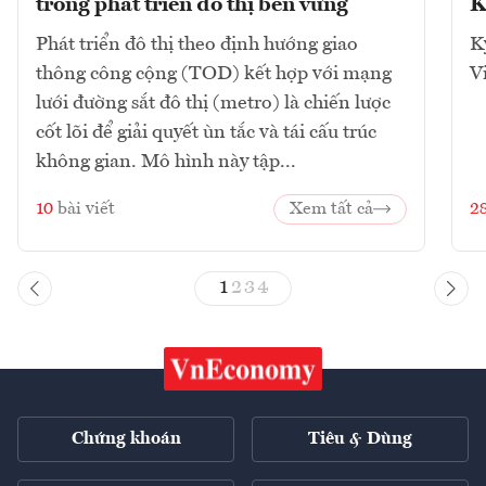
trong phát triển đô thị bền vững
K
Phát triển đô thị theo định hướng giao
K
thông công cộng (TOD) kết hợp với mạng
V
lưới đường sắt đô thị (metro) là chiến lược
cốt lõi để giải quyết ùn tắc và tái cấu trúc
không gian. Mô hình này tập...
10
bài viết
Xem tất cả
2
1
2
3
4
Chứng khoán
Tiêu & Dùng