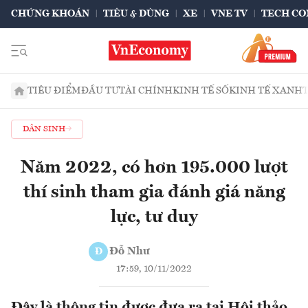
CHỨNG KHOÁN
TIÊU & DÙNG
XE
VNE TV
TECH CO
TIÊU ĐIỂM
ĐẦU TƯ
TÀI CHÍNH
KINH TẾ SỐ
KINH TẾ XANH
DÂN SINH
Năm 2022, có hơn 195.000 lượt
thí sinh tham gia đánh giá năng
lực, tư duy
Đỗ Như
Đ
17:59, 10/11/2022
Đây là thông tin được đưa ra tại Hội thảo