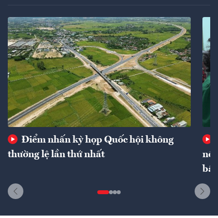
Điểm nhấn kỳ họp Quốc hội không
thường lệ lần thứ nhất
nôn
bất