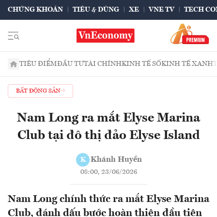
CHỨNG KHOÁN
TIÊU & DÙNG
XE
VNE TV
TECH CO
TIÊU ĐIỂM
ĐẦU TƯ
TÀI CHÍNH
KINH TẾ SỐ
KINH TẾ XANH
BẤT ĐỘNG SẢN
Nam Long ra mắt Elyse Marina
Club tại đô thị đảo Elyse Island
Khánh Huyền
K
08:00, 23/06/2026
Nam Long chính thức ra mắt Elyse Marina
Club, đánh dấu bước hoàn thiện đầu tiên