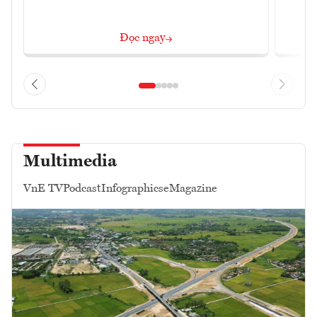
Đọc ngay
Multimedia
VnE TV
Podcast
Infographics
eMagazine