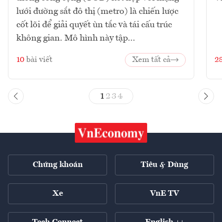
lưới đường sắt đô thị (metro) là chiến lược
cốt lõi để giải quyết ùn tắc và tái cấu trúc
không gian. Mô hình này tập...
10
bài viết
Xem tất cả
2
1
2
3
4
Chứng khoán
Tiêu & Dùng
Xe
VnE TV