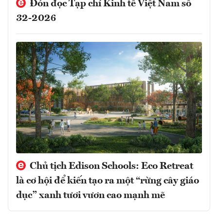
Đón đọc Tạp chí Kinh tế Việt Nam số
32-2026
Chủ tịch Edison Schools: Eco Retreat
là cơ hội để kiến tạo ra một “rừng cây giáo
dục” xanh tươi vươn cao mạnh mẽ