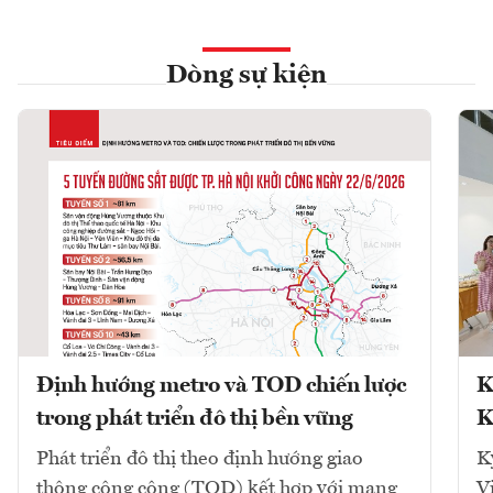
Dòng sự kiện
Định hướng metro và TOD chiến lược
K
trong phát triển đô thị bền vững
K
Phát triển đô thị theo định hướng giao
K
thông công cộng (TOD) kết hợp với mạng
V