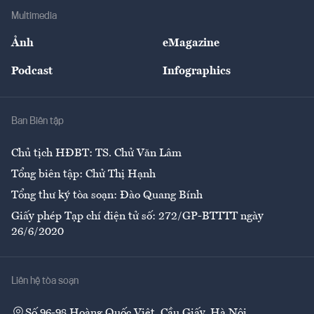
Địa phương
Thị trường
Bảo hiểm
Multimedia
Sự kiện
Nhân lực
Ảnh
eMagazine
Đẹp +
An sinh
Podcast
Infographics
Giải trí
Y tế
Nhà
Ban Biên tập
Ẩm thực
Chủ tịch HĐBT: TS. Chử Văn Lâm
Tổng biên tập: Chử Thị Hạnh
Tổng thư ký tòa soạn: Đào Quang Bính
Giấy phép Tạp chí điện tử số: 272/GP-BTTTT ngày
26/6/2020
Liên hệ tòa soạn
Số 96-98 Hoàng Quốc Việt, Cầu Giấy, Hà Nội