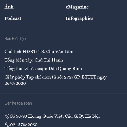
Sự kiện
Nhân lực
Ảnh
eMagazine
Đẹp +
An sinh
Podcast
Infographics
Giải trí
Y tế
Nhà
Ban Biên tập
Ẩm thực
Chủ tịch HĐBT: TS. Chử Văn Lâm
Tổng biên tập: Chử Thị Hạnh
Tổng thư ký tòa soạn: Đào Quang Bính
Giấy phép Tạp chí điện tử số: 272/GP-BTTTT ngày
26/6/2020
Liên hệ tòa soạn
Số 96-98 Hoàng Quốc Việt, Cầu Giấy, Hà Nội
02437552050