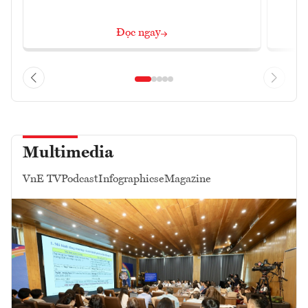
Đọc ngay
Multimedia
VnE TV
Podcast
Infographics
eMagazine