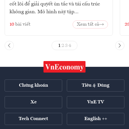
cốt lõi để giải quyết ùn tắc và tái cấu trúc
không gian. Mô hình này tập...
10
bài viết
Xem tất cả
2
1
2
3
4
Chứng khoán
Tiêu & Dùng
Xe
VnE TV
Tech Connect
English ++