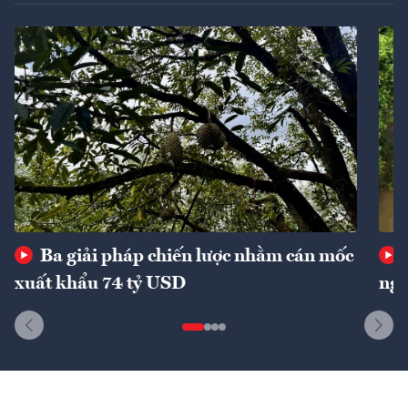
Ba giải pháp chiến lược nhằm cán mốc
xuất khẩu 74 tỷ USD
ngu