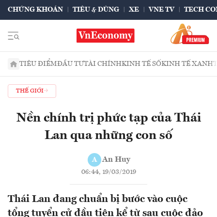
CHỨNG KHOÁN
TIÊU & DÙNG
XE
VNE TV
TECH CO
TIÊU ĐIỂM
ĐẦU TƯ
TÀI CHÍNH
KINH TẾ SỐ
KINH TẾ XANH
THẾ GIỚI
Nền chính trị phức tạp của Thái
Lan qua những con số
An Huy
A
06:44, 19/03/2019
Thái Lan đang chuẩn bị bước vào cuộc
tổng tuyển cử đầu tiên kể từ sau cuộc đảo