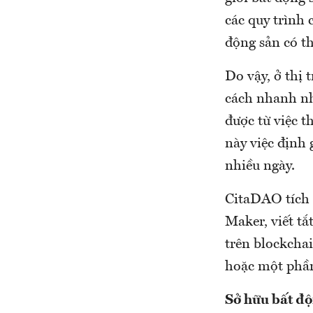
các quy trình 
động sản có th
Do vậy, ở thị 
cách nhanh nhấ
được từ việc t
này việc định 
nhiều ngày.
CitaDAO tích 
Maker, viết t
trên blockchai
hoặc một phần 
Sở hữu bất độ