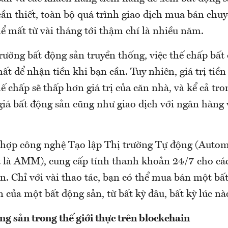
cần thiết, toàn bộ quá trình giao dịch mua bán ch
ể mất từ vài tháng tới thậm chí là nhiều năm.
trường bất động sản truyền thống, việc thế chấp bất
t để nhận tiền khi bạn cần. Tuy nhiên, giá trị tiề
hế chấp sẽ thấp hơn giá trị của căn nhà, và kể cả tr
giá bất động sản cũng như giao dịch với ngân hàng
hợp công nghệ Tạo lập Thị trường Tự động (Auto
ắt là AMM), cung cấp tính thanh khoản 24/7 cho cá
n. Chỉ với vài thao tác, bạn có thể mua bán một bấ
của một bất động sản, từ bất kỳ đâu, bất kỳ lúc nà
ng sản trong thế giới thực trên blockchain