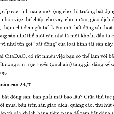
cấp các tính năng mở rộng cho thị trường bất độn
n hóa việc thế chấp, cho vay, cho mượn, giao dịch 
h, thậm chí đem gửi tiết kiệm một bất động sản ho
ộng sản như thể một căn nhà là một khoản đầu tư c
 vì như tên gọi “bất động” của loại hình tài sản này.
ái CitaDAO, có rất nhiều việc bạn có thể làm với b
t động sản trực tuyến (onchain) tăng giá đáng kể s
ng.
hoản cao 24/7
bất động sản, bạn phải mất bao lâu? Giữa thủ tục p
ười mua, bán trên sàn giao dịch, quảng cáo, thu hút
 sản và các khách hàng tiềm năng để xem bất động s