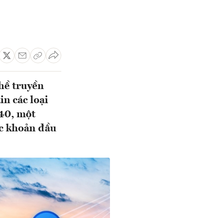
hề truyền
in các loại
40, một
ặc khoản đầu