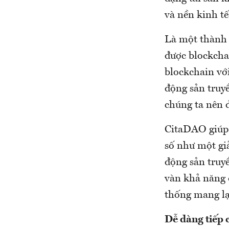
và nền kinh t
Là một thành 
được blockcha
blockchain với
động sản truyề
chúng ta nên 
CitaDAO giúp 
số như một giả
động sản truy
vàn khả năng đ
thống mang lạ
Dễ dàng tiếp 