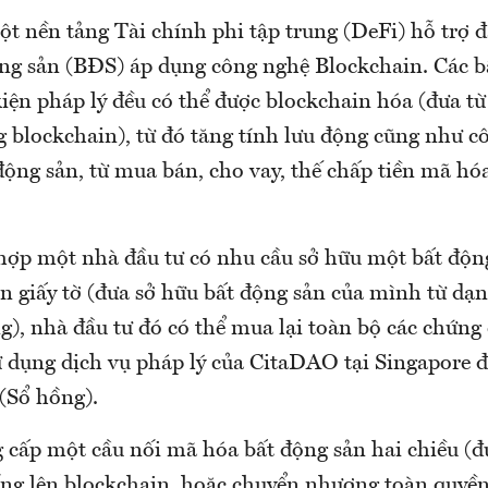
t nền tảng Tài chính phi tập trung (DeFi) hỗ trợ đ
ộng sản (BĐS) áp dụng công nghệ Blockchain. Các b
iện pháp lý đều có thể được blockchain hóa (đưa từ
g blockchain), từ đó tăng tính lưu động cũng như c
ộng sản, từ mua bán, cho vay, thế chấp tiền mã hóa
hợp một nhà đầu tư có nhu cầu sở hữu một bất độn
ên giấy tờ (đưa sở hữu bất động sản của mình từ dạ
g), nhà đầu tư đó có thể mua lại toàn bộ các chứng
ử dụng dịch vụ pháp lý của CitaDAO tại Singapore đ
(Sổ hồng).
cấp một cầu nối mã hóa bất động sản hai chiều (đ
ống lên blockchain, hoặc chuyển nhượng toàn quyền