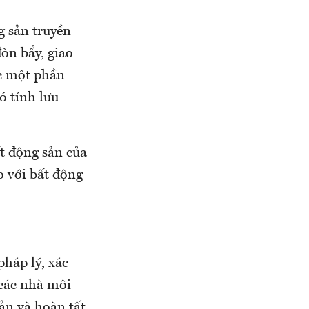
g sản truyền
đòn bẩy, giao
ặc một phần
ó tính lưu
ất động sản của
o với bất động
háp lý, xác
 các nhà môi
ản và hoàn tất