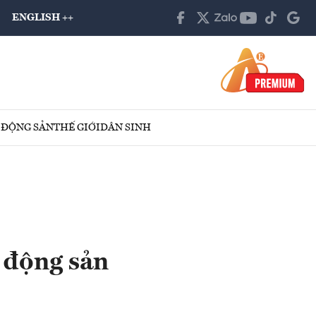
ENGLISH ++
 ĐỘNG SẢN
THẾ GIỚI
DÂN SINH
 động sản