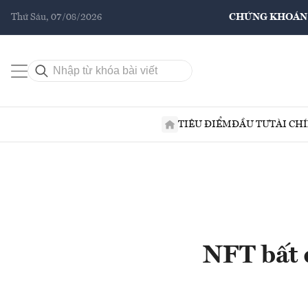
Thứ Sáu, 07/08/2026
CHỨNG KHOÁN
TIÊU ĐIỂM
ĐẦU TƯ
TÀI CH
NFT bất 