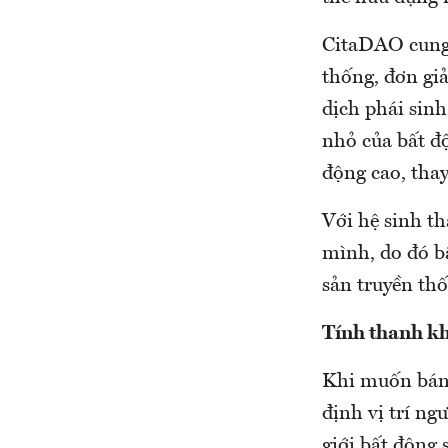
CitaDAO cung 
thống, đơn giả
dịch phái sin
nhỏ của bất đ
động cao, thay
Với hệ sinh th
mình, do đó bấ
sản truyền thố
Tính thanh k
Khi muốn bán 
định vị trí ng
giới bất động