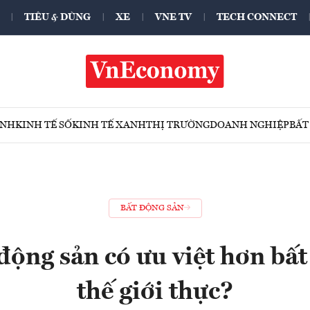
TIÊU & DÙNG
XE
VNE TV
TECH CONNECT
ÍNH
KINH TẾ SỐ
KINH TẾ XANH
THỊ TRƯỜNG
DOANH NGHIỆP
BẤT
BẤT ĐỘNG SẢN
động sản có ưu việt hơn bất
thế giới thực?