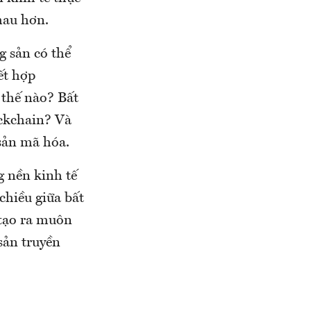
hau hơn.
g sản có thể
ết hợp
 thế nào? Bất
ockchain? Và
sản mã hóa.
 nền kinh tế
chiều giữa bất
 tạo ra muôn
sản truyền