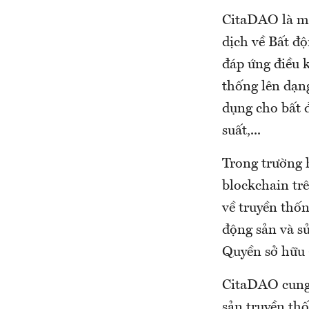
CitaDAO là mộ
dịch về Bất đ
đáp ứng điều k
thống lên dạn
dụng cho bất đ
suất,...
Trong trường 
blockchain tr
về truyền thốn
động sản và s
Quyền sở hữu 
CitaDAO cung 
sản truyền th