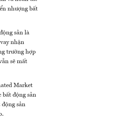
uyển nhượng bất
 động sản là
n vay nhận
ong trường hợp
 vẫn sẽ mất
mated Market
c bất động sản
t động sản
o.