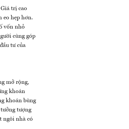
Giá trị cao
h eo hẹp hơn.
số vốn nhỏ
người cùng góp
đầu tư của
ộng mở rộng,
hứng khoán
ứng khoán bùng
y tưởng tượng
t ngôi nhà có