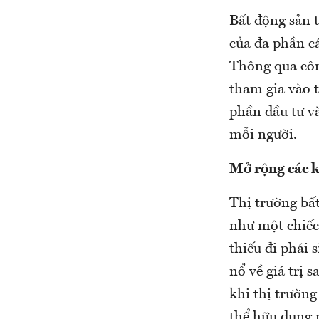
Bất động sản t
của đa phần cá
Thông qua côn
tham gia vào 
phần đầu tư và
mỗi người.
Mở rộng các 
Thị trường bấ
như một chiếc
thiếu đi phái
nổ về giá trị 
khi thị trường
thể hữu dụng 