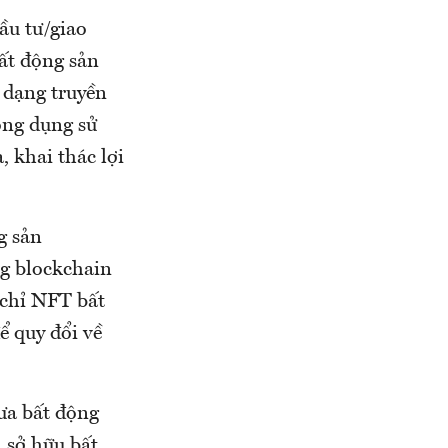
ầu tư/giao
ất động sản
 dạng truyền
ông dụng sử
, khai thác lợi
g sản
ng blockchain
 chỉ NFT bất
ể quy đổi về
ưa bất động
 sở hữu bất