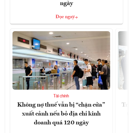
ngày
Đọc ngay
Tài chính
Không nợ thuế vẫn bị “chặn cửa”
Tron
xuất cảnh nếu bỏ địa chỉ kinh
từ
doanh quá 120 ngày