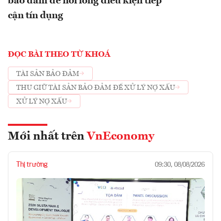
bảo đảm để nới lỏng điều kiện tiếp
cận tín dụng
ĐỌC BÀI THEO TỪ KHOÁ
TÀI SẢN BẢO ĐẢM
THU GIỮ TÀI SẢN BẢO ĐẢM ĐỂ XỬ LÝ NỢ XẤU
XỬ LÝ NỢ XẤU
Mới nhất trên
VnEconomy
Thị trường
09:30, 08/08/2026