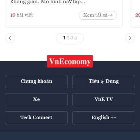
không gian. Mô hình này tập...
10
bài viết
Xem tất cả
2
1
2
3
4
Chứng khoán
Tiêu & Dùng
Xe
VnE TV
Tech Connect
English ++