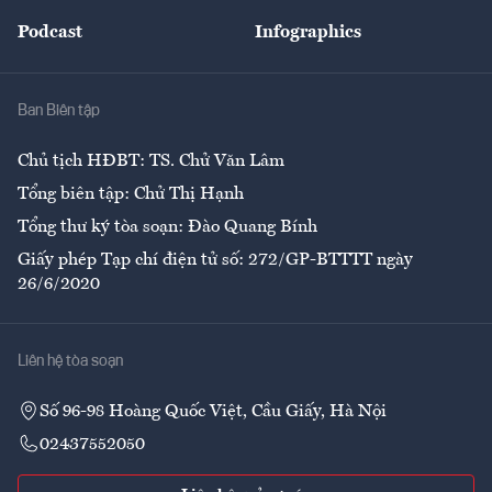
Đẹp +
An sinh
Podcast
Infographics
Giải trí
Y tế
Nhà
Ban Biên tập
Ẩm thực
Chủ tịch HĐBT: TS. Chử Văn Lâm
Tổng biên tập: Chử Thị Hạnh
Tổng thư ký tòa soạn: Đào Quang Bính
Giấy phép Tạp chí điện tử số: 272/GP-BTTTT ngày
26/6/2020
Liên hệ tòa soạn
Số 96-98 Hoàng Quốc Việt, Cầu Giấy, Hà Nội
02437552050