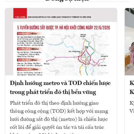
Định hướng metro và TOD chiến lược
K
trong phát triển đô thị bền vững
K
Phát triển đô thị theo định hướng giao
K
thông công cộng (TOD) kết hợp với mạng
V
lưới đường sắt đô thị (metro) là chiến lược
cốt lõi để giải quyết ùn tắc và tái cấu trúc