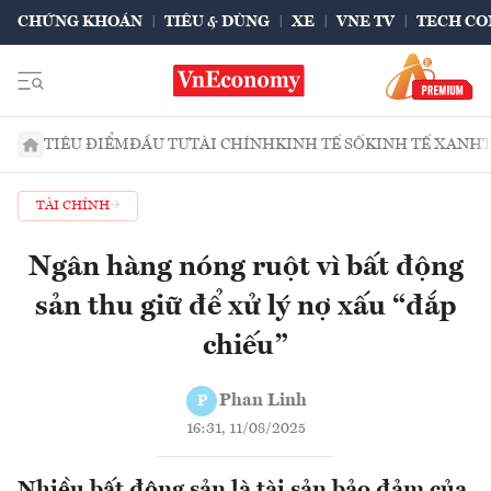
CHỨNG KHOÁN
TIÊU & DÙNG
XE
VNE TV
TECH CO
TIÊU ĐIỂM
ĐẦU TƯ
TÀI CHÍNH
KINH TẾ SỐ
KINH TẾ XANH
TÀI CHÍNH
Ngân hàng nóng ruột vì bất động
sản thu giữ để xử lý nợ xấu “đắp
chiếu”
Phan Linh
P
16:31, 11/08/2025
Nhiều bất động sản là tài sản bảo đảm của