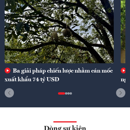
Ba giải pháp chiến lược nhằm cán mốc
xuất khẩu 74 tỷ USD
ngu
Dòng sự kiện