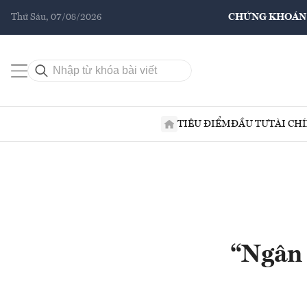
Thứ Sáu, 07/08/2026
CHỨNG KHOÁN
TIÊU ĐIỂM
ĐẦU TƯ
TÀI CH
“Ngân 