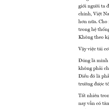
giới người ta 
chính, Việt N
hơn nữa. Cho n
trong hệ thống
Không theo kị
Vậy việc tái c
Đúng là mình 
không phải chỉ
Điều đó là phả
trường được tô
Tất nhiên tro
nay vẫn có tâm