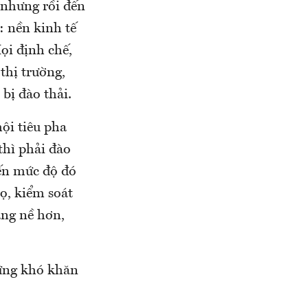
 nhưng rồi đến
: nền kinh tế
Mọi định chế,
thị trường,
bị đào thải.
ội tiêu pha
thì phải đào
đến mức độ đó
họ, kiểm soát
ặng nề hơn,
hững khó khăn