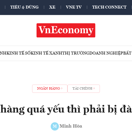
TIÊU & DÙNG
XE
VNE TV
TECH CONNECT
ÍNH
KINH TẾ SỐ
KINH TẾ XANH
THỊ TRƯỜNG
DOANH NGHIỆP
BẤT
NGÂN HÀNG
TÀI CHÍNH
hàng quá yếu thì phải bị đà
Minh Hòa
M