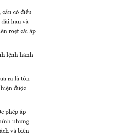
 cần có điều
 dài hạn và
ên roẹt cái áp
ệnh lệnh hành
ưa ra là tôn
c hiện được
ợc phép áp
chính nhưng
ách và biện