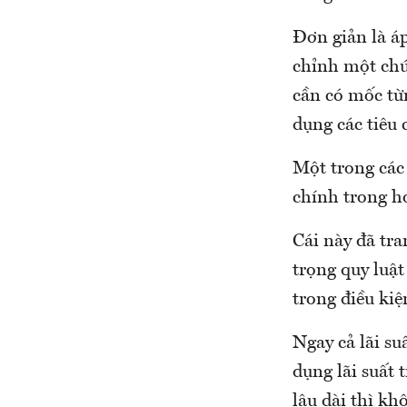
Đơn giản là á
chỉnh một chú
cần có mốc từn
dụng các tiêu 
Một trong các
chính trong h
Cái này đã tra
trọng quy luật
trong điều ki
Ngay cả lãi s
dụng lãi suất
lâu dài thì kh