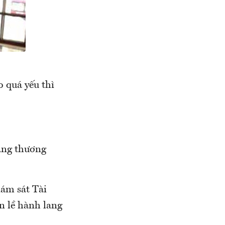
o quá yếu thì
hàng thương
iám sát Tài
n lề hành lang