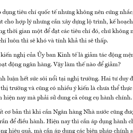
p dụng tiêu chí quốc tế nhưng không nên cứng nhắc,
t cho hợp lý nhưng cần xây dựng lộ trình, kế hoạch
g thời gian một để đạt các tiêu chí đó, chứ không n
chí luôn thì sẽ khó và tính khả thi sẽ thấp.
 kiến nghị của Ủy ban Kinh tế là giảm tác động m
oạt động ngân hàng. Vậy làm thế nào để giảm?
nh luận hết sức sôi nổi tại nghị trường. Hai tư duy đ
 thị trường và cũng có nhiều ý kiến là chưa thể thự
ện hiện nay mà phải sử dung cả công cụ hành chính.
uất cơ bản thì khi cần Ngân hàng Nhà nước cũng đư
 trần để điều hành. Hiện nay thì cần áp dụng hành 
ông hiệu quả, mà cần áp dụng các biện pháp chính s