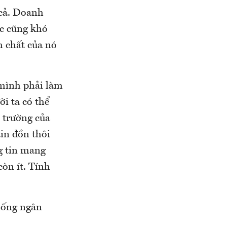
 cả. Doanh
c cũng khó
h chất của nó
mình phải làm
ời ta có thể
 trường của
in đồn thôi
g tin mang
còn ít. Tính
thống ngân