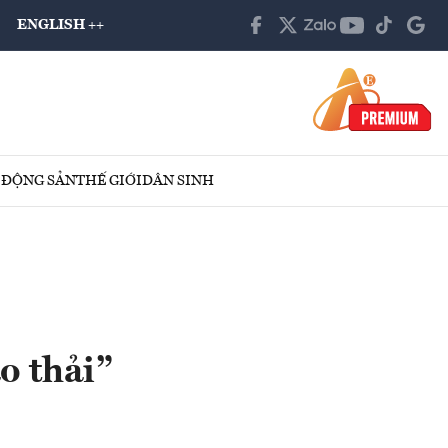
ENGLISH ++
 ĐỘNG SẢN
THẾ GIỚI
DÂN SINH
o thải”