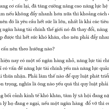
đang cơ cấu lại, đã tăng cường nâng cao năng lực hệ
am nếu không đẩy nhanh hơn nữa thì khoảng cách 
ên đó là yêu cầu hết sức là lớn, nhất là khi các tiêu
 ngân hàng tài chính thế giới nó đã thay đổi, nâng 
p được thì hết sức khó khăn, cho nên phải đẩy nha
ơ cấu nên theo hướng nào?
hiện nay có một số ngân hàng nhỏ, năng lực tài ch
 có vấn đề năng lực tài chính yếu mà năng lực quản
i thừa nhận. Phải làm thế nào để quy luật phát triể
n trọng, nghĩa là ông nào yếu quá thì quy luật phải
ng bối cảnh kinh tế khó khăn, tâm lý xã hội đang n
 lý họ đang e ngại, nếu một ngân hàng đổ vỡ thì có