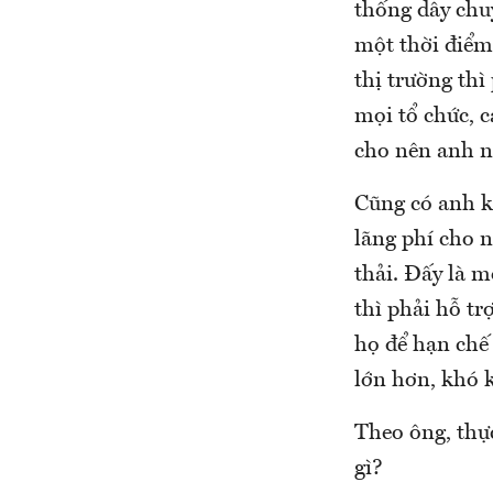
thống dây chu
một thời điểm 
thị trường thì
mọi tổ chức, c
cho nên anh nà
Cũng có anh k
lãng phí cho 
thải. Đấy là m
thì phải hỗ tr
họ để hạn chế 
lớn hơn, khó 
Theo ông, thự
gì?