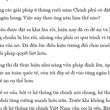
g các giải pháp 6 tháng cuối năm Chính phủ có đặt
ngân hàng. Việc này theo ông nên làm thế nào?
cấu được đặt ra khá lâu rồi, hiện nay đã có đề án v
chuẩn bị lâu rồi, nhưng cần phải có quá trình vì t
m của nó. Đã đến lúc điều kiện tương đối chín muồi
ải pháp quyết liệt hơn.
ng thì đã thực hiện như nâng vốn pháp định lên, áp
 an toàn quốc tế, còn tới đây sẽ đi vào từng ngân 
đề án cụ thể hơn.
ề cơ cấu, bởi vì hệ thống tài chính nói chung, hệ 
 phải tăng cường mạnh hơn nữa. Trước khi khủng h
ốn dĩ hệ thống tài chính Việt Nam vẫn coi là yếu. Bây