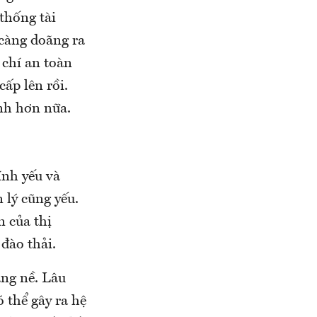
 thống tài
càng doãng ra
 chí an toàn
cấp lên rồi.
nh hơn nữa.
ính yếu và
 lý cũng yếu.
n của thị
 đào thải.
ặng nề. Lâu
 thể gây ra hệ