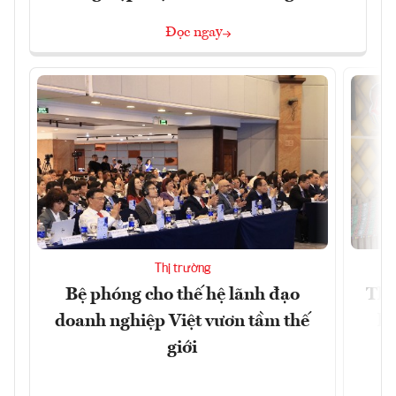
Đọc ngay
Thị trường
Bệ phóng cho thế hệ lãnh đạo
Thổ
doanh nghiệp Việt vươn tầm thế
hó
giới