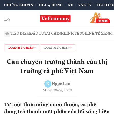
CHỨNG KHOÁN
TIÊU & DÙNG
XE
VNE TV
TECH CO
TIÊU ĐIỂM
ĐẦU TƯ
TÀI CHÍNH
KINH TẾ SỐ
KINH TẾ XANH
DOANH NGHIỆP
DOANH NGHIỆP
Câu chuyện trưởng thành của thị
trường cà phê Việt Nam
Ngọc Lan
N
14:03, 16/06/2026
Từ một thức uống quen thuộc, cà phê
đang trở thành một phần của lối sống hiện