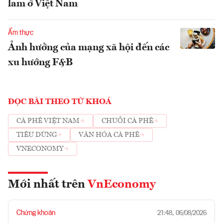
lam ở Việt Nam
Ẩm thực
Ảnh hưởng của mạng xã hội đến các
xu hướng F&B
ĐỌC BÀI THEO TỪ KHOÁ
CÀ PHÊ VIỆT NAM
CHUỖI CÀ PHÊ
TIÊU DÙNG
VĂN HÓA CÀ PHÊ
VNECONOMY
Mới nhất trên
VnEconomy
Chứng khoán
21:48, 06/08/2026