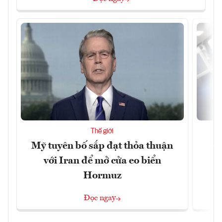
Thế giới
Mỹ tuyên bố sắp đạt thỏa thuận
“
với Iran để mở cửa eo biển
g
Hormuz
Đọc ngay