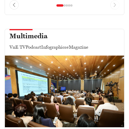
Multimedia
VnE TV
Podcast
Infographics
eMagazine