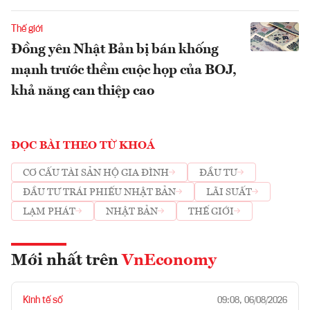
Thế giới
Đồng yên Nhật Bản bị bán khống
mạnh trước thềm cuộc họp của BOJ,
khả năng can thiệp cao
ĐỌC BÀI THEO TỪ KHOÁ
CƠ CẤU TÀI SẢN HỘ GIA ĐÌNH
ĐẦU TƯ
ĐẦU TƯ TRÁI PHIẾU NHẬT BẢN
LÃI SUẤT
LẠM PHÁT
NHẬT BẢN
THẾ GIỚI
Mới nhất trên
VnEconomy
Kinh tế số
09:08, 06/08/2026