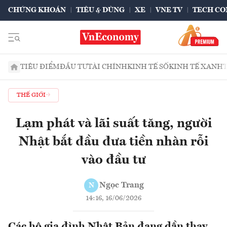
CHỨNG KHOÁN
TIÊU & DÙNG
XE
VNE TV
TECH CO
TIÊU ĐIỂM
ĐẦU TƯ
TÀI CHÍNH
KINH TẾ SỐ
KINH TẾ XANH
THẾ GIỚI
Lạm phát và lãi suất tăng, người
Nhật bắt đầu đưa tiền nhàn rỗi
vào đầu tư
Ngọc Trang
N
14:16, 16/06/2026
Các hộ gia đình Nhật Bản đang dần thay