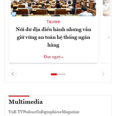
Tài chính
Nới dư địa điều hành nhưng vẫn
Đổ
giữ vững an toàn hệ thống ngân
đột
hàng
Đọc ngay
Multimedia
VnE TV
Podcast
Infographics
eMagazine