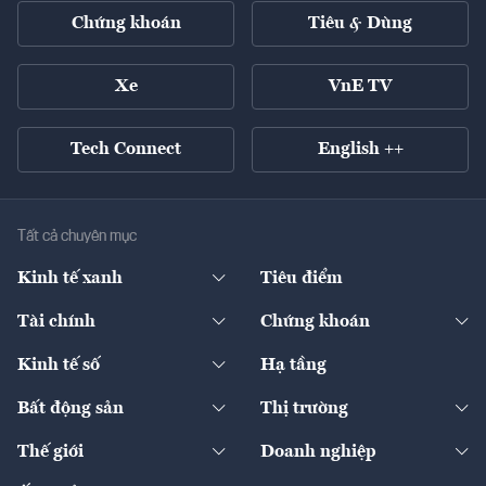
Chứng khoán
Tiêu & Dùng
Xe
VnE TV
Tech Connect
English ++
Tất cả chuyên mục
Kinh tế xanh
Tiêu điểm
Chuyển động xanh
Tài chính
Chứng khoán
Pháp lý
Ngân hàng
Doanh nghiệp niêm yết
Kinh tế số
Hạ tầng
Thương hiệu xanh
Thị trường vốn
Thị trường
Sản phẩm - Thị trường
Bất động sản
Thị trường
Diễn đàn
Thuế
Đầu tư
Tài sản số
Chính sách
Xuất nhập khẩu
Thế giới
Doanh nghiệp
Bảo hiểm
Quốc tế
Dịch vụ số
Thị trường
Khung pháp lý
Kinh tế
Chuyển động