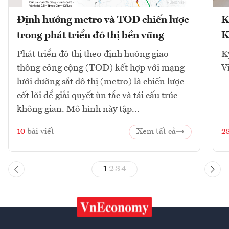
Định hướng metro và TOD chiến lược
K
trong phát triển đô thị bền vững
K
Phát triển đô thị theo định hướng giao
K
thông công cộng (TOD) kết hợp với mạng
V
lưới đường sắt đô thị (metro) là chiến lược
cốt lõi để giải quyết ùn tắc và tái cấu trúc
không gian. Mô hình này tập...
10
bài viết
Xem tất cả
2
1
2
3
4