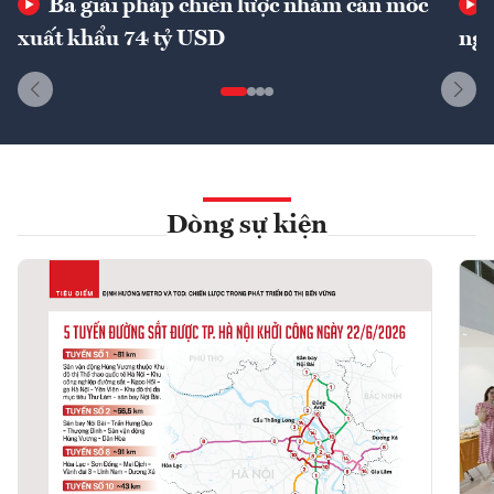
Ba giải pháp chiến lược nhằm cán mốc
xuất khẩu 74 tỷ USD
ngu
Dòng sự kiện