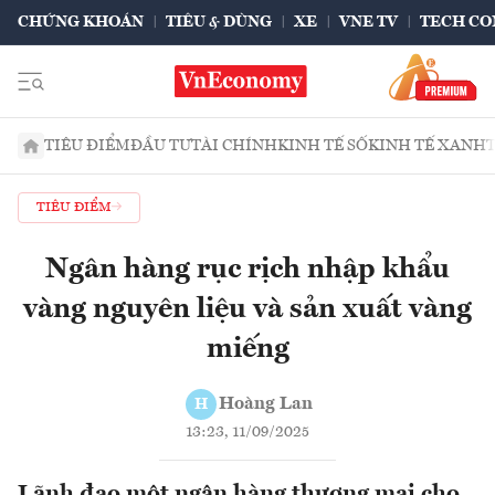
CHỨNG KHOÁN
TIÊU & DÙNG
XE
VNE TV
TECH CO
TIÊU ĐIỂM
ĐẦU TƯ
TÀI CHÍNH
KINH TẾ SỐ
KINH TẾ XANH
TIÊU ĐIỂM
Ngân hàng rục rịch nhập khẩu
vàng nguyên liệu và sản xuất vàng
miếng
Hoàng Lan
H
13:23, 11/09/2025
Lãnh đạo một ngân hàng thương mại cho