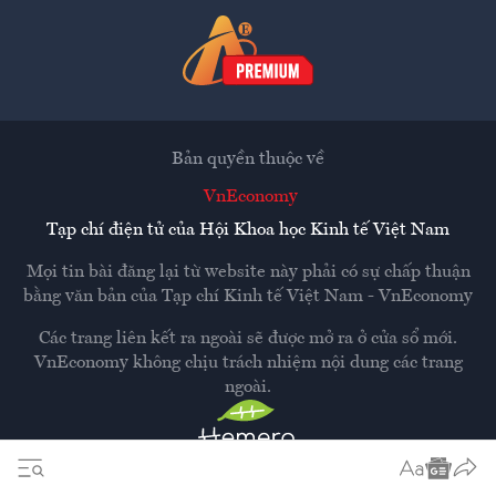
Bản quyền thuộc về
VnEconomy
Tạp chí điện tử của Hội Khoa học Kinh tế Việt Nam
Mọi tin bài đăng lại từ website này phải có sự chấp thuận
bằng văn bản của
Tạp chí Kinh tế Việt Nam - VnEconomy
Các trang liên kết ra ngoài sẽ được mở ra ở cửa sổ mới.
VnEconomy không chịu trách nhiệm nội dung các trang
ngoài.
Thiết kế và phát triển bởi
Hemera Media