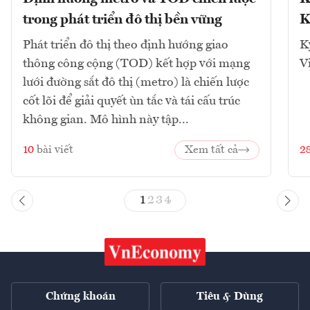
trong phát triển đô thị bền vững
K
Phát triển đô thị theo định hướng giao
K
thông công cộng (TOD) kết hợp với mạng
V
lưới đường sắt đô thị (metro) là chiến lược
cốt lõi để giải quyết ùn tắc và tái cấu trúc
không gian. Mô hình này tập...
10
bài viết
Xem tất cả
2
1
2
3
4
Chứng khoán
Tiêu & Dùng