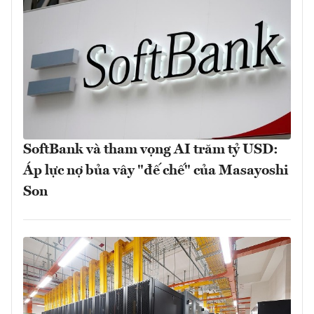
SoftBank và tham vọng AI trăm tỷ USD:
Áp lực nợ bủa vây "đế chế" của Masayoshi
Son