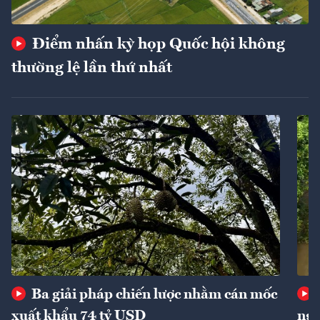
Điểm nhấn kỳ họp Quốc hội không
thường lệ lần thứ nhất
Ba giải pháp chiến lược nhằm cán mốc
xuất khẩu 74 tỷ USD
ngu