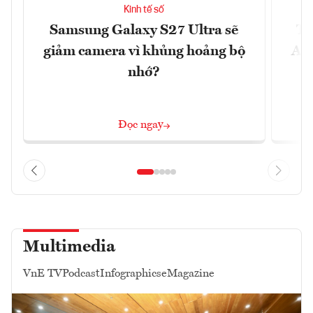
Kinh tế số
Samsung Galaxy S27 Ultra sẽ
Th
giảm camera vì khủng hoảng bộ
Ace
nhớ?
Đọc ngay
Multimedia
VnE TV
Podcast
Infographics
eMagazine