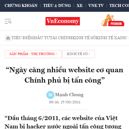
CHỨNG KHOÁN
TIÊU & DÙNG
XE
VNE TV
TECH CO
TIÊU ĐIỂM
ĐẦU TƯ
TÀI CHÍNH
KINH TẾ SỐ
KINH TẾ XANH
SẢN PHẨM - THỊ TRƯỜNG
KINH TẾ SỐ
“Ngày càng nhiều website cơ quan
Chính phủ bị tấn công”
Mạnh Chung
M
09:16, 17/08/2011
“Đầu tháng 6/2011, các website của Việt
Nam bị hacker nước ngoài tấn công tương