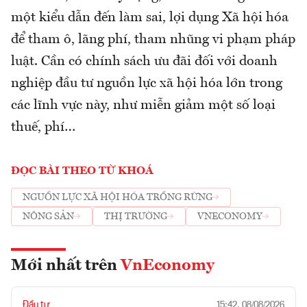
một kiểu dẫn đến làm sai, lợi dụng Xã hội hóa
để tham ô, lãng phí, tham nhũng vi phạm pháp
luật. Cần có chính sách ưu đãi đối với doanh
nghiệp đầu tư nguồn lực xã hội hóa lớn trong
các lĩnh vực này, như miễn giảm một số loại
thuế, phí…
ĐỌC BÀI THEO TỪ KHOÁ
NGUỒN LỰC XÃ HỘI HÓA TRỒNG RỪNG
NÔNG SẢN
THỊ TRƯỜNG
VNECONOMY
Mới nhất trên
VnEconomy
Đầu tư
15:42, 08/08/2026