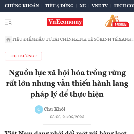
CHỨNG KHOÁN
TIÊU & DÙNG
XE
VNE TV
TECH CO
TIÊU ĐIỂM
ĐẦU TƯ
TÀI CHÍNH
KINH TẾ SỐ
KINH TẾ XANH
THỊ TRƯỜNG
Nguồn lực xã hội hóa trồng rừng
rất lớn nhưng vẫn thiếu hành lang
pháp lý để thực hiện
Chu Khôi
C
08:06, 21/06/2023
Việt Nam đang phải đối mặt với hàng loạt