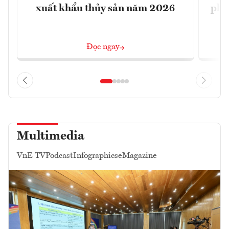
xuất khẩu thủy sản năm 2026
phá 
đ
Đọc ngay
Multimedia
VnE TV
Podcast
Infographics
eMagazine