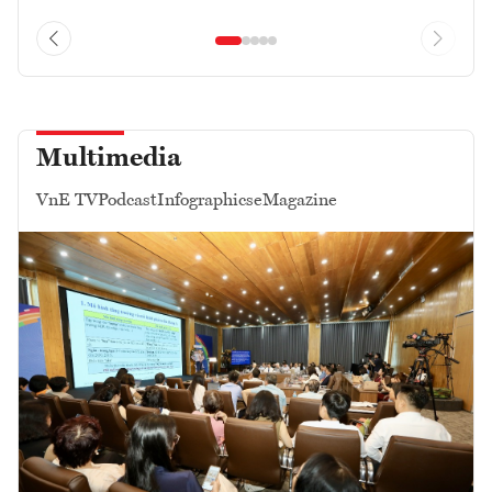
Multimedia
VnE TV
Podcast
Infographics
eMagazine