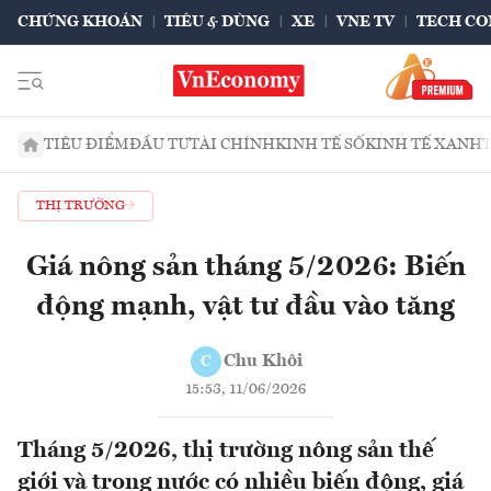
CHỨNG KHOÁN
TIÊU & DÙNG
XE
VNE TV
TECH CO
TIÊU ĐIỂM
ĐẦU TƯ
TÀI CHÍNH
KINH TẾ SỐ
KINH TẾ XANH
THỊ TRƯỜNG
Giá nông sản tháng 5/2026: Biến
động mạnh, vật tư đầu vào tăng
Chu Khôi
C
15:53, 11/06/2026
Tháng 5/2026, thị trường nông sản thế
giới và trong nước có nhiều biến động, giá