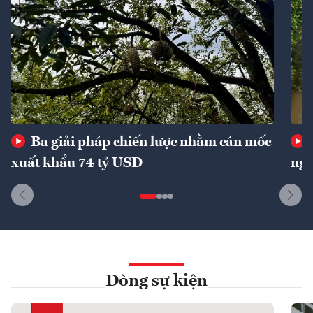
Ba giải pháp chiến lược nhằm cán mốc
xuất khẩu 74 tỷ USD
ngu
Dòng sự kiện