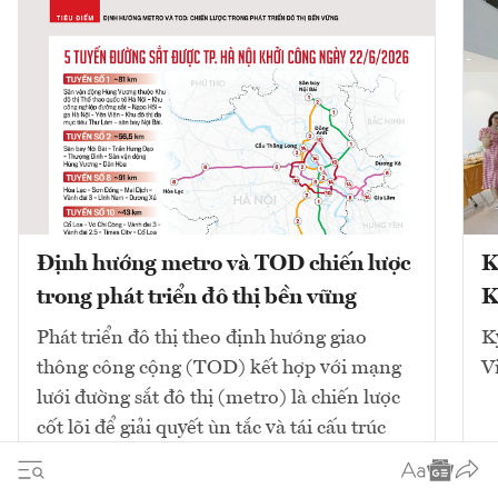
Định hướng metro và TOD chiến lược
K
trong phát triển đô thị bền vững
K
Phát triển đô thị theo định hướng giao
K
thông công cộng (TOD) kết hợp với mạng
V
lưới đường sắt đô thị (metro) là chiến lược
cốt lõi để giải quyết ùn tắc và tái cấu trúc
không gian. Mô hình này tập...