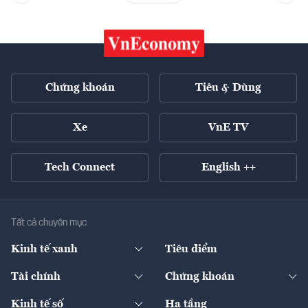
Chứng khoán
Tiêu & Dùng
Xe
VnE TV
Tech Connect
English ++
Tất cả chuyên mục
Kinh tế xanh
Tiêu điểm
Chuyển động xanh
Tài chính
Chứng khoán
Pháp lý
Ngân hàng
Doanh nghiệp niêm yết
Kinh tế số
Hạ tầng