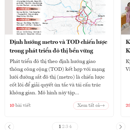
Định hướng metro và TOD chiến lược
K
trong phát triển đô thị bền vững
K
Phát triển đô thị theo định hướng giao
K
thông công cộng (TOD) kết hợp với mạng
V
lưới đường sắt đô thị (metro) là chiến lược
cốt lõi để giải quyết ùn tắc và tái cấu trúc
không gian. Mô hình này tập...
10
bài viết
Xem tất cả
2
1
2
3
4