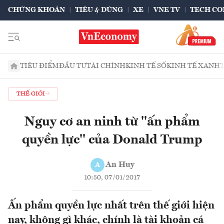
CHỨNG KHOÁN
TIÊU & DÙNG
XE
VNE TV
TECH CO
TIÊU ĐIỂM
ĐẦU TƯ
TÀI CHÍNH
KINH TẾ SỐ
KINH TẾ XANH
THẾ GIỚI
Nguy cơ an ninh từ ''ấn phẩm
quyền lực'' của Donald Trump
An Huy
A
10:50, 07/01/2017
Ấn phẩm quyền lực nhất trên thế giới hiện
nay, không gì khác, chính là tài khoản cá