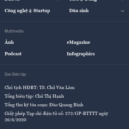
Quản trị số
Cafe BĐS
Thị trường
Kinh doanh
Kết nối
Tạp chí kinh tế Việt Nam
eMagazine
Nhà đầu tư
Du lịch
Công nghệ & Startup
Dân sinh
Tư vấn
Nông sản
Doanh nhân
Tư vấn Tiêu & Dùng
Infographics
Hạ tầng
Sức khỏe
Khung pháp lý
Doanh nghiệp
Địa phương
Thị trường
Bảo hiểm
Multimedia
Sự kiện
Nhân lực
Ảnh
eMagazine
Đẹp +
An sinh
Podcast
Infographics
Giải trí
Y tế
Nhà
Ban Biên tập
Ẩm thực
Chủ tịch HĐBT: TS. Chử Văn Lâm
Tổng biên tập: Chử Thị Hạnh
Tổng thư ký tòa soạn: Đào Quang Bính
Giấy phép Tạp chí điện tử số: 272/GP-BTTTT ngày
26/6/2020