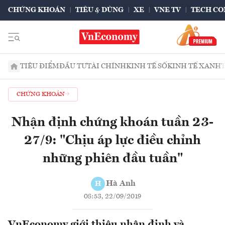
CHỨNG KHOÁN
TIÊU & DÙNG
XE
VNE TV
TECH CO
TIÊU ĐIỂM
ĐẦU TƯ
TÀI CHÍNH
KINH TẾ SỐ
KINH TẾ XANH
CHỨNG KHOÁN
Nhận định chứng khoán tuần 23-
27/9: "Chịu áp lực điều chỉnh
những phiên đầu tuần"
Hà Anh
H
08:53, 22/09/2019
VnEconomy giới thiệu nhận định và