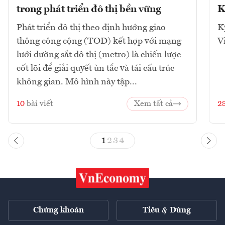
trong phát triển đô thị bền vững
K
Phát triển đô thị theo định hướng giao
K
thông công cộng (TOD) kết hợp với mạng
V
lưới đường sắt đô thị (metro) là chiến lược
cốt lõi để giải quyết ùn tắc và tái cấu trúc
không gian. Mô hình này tập...
10
bài viết
Xem tất cả
2
1
2
3
4
Chứng khoán
Tiêu & Dùng