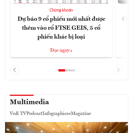
Chứng khoán
Dự báo 9 cổ phiếu mới nhất được
Có t
thêm vào rổ FTSE GEIS, 5 cổ
phiếu khác bị loại
Đọc ngay
Multimedia
VnE TV
Podcast
Infographics
eMagazine