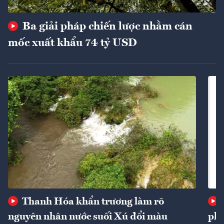
Ba giải pháp chiến lược nhằm cán
mốc xuất khẩu 74 tỷ USD
Thanh Hóa khẩn trương làm rõ
nguyên nhân nước suối Xú đổi màu
phí