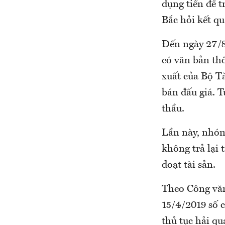
dụng tiền để t
Bắc hỏi kết qu
Đến ngày 27/8
có văn bản th
xuất của Bộ Tà
bán đấu giá. 
thầu.
Lần này, nhóm 
không trả lại 
đoạt tài sản.
Theo Công văn
15/4/2019 số 
thủ tục hải qu