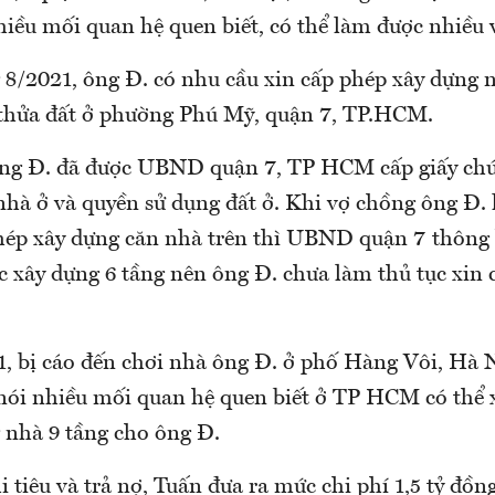
iều mối quan hệ quen biết, có thể làm được nhiều v
8/2021, ông Đ. có nhu cầu xin cấp phép xây dựng n
i thửa đất ở phường Phú Mỹ, quận 7, TP.HCM.
 ông Đ. đã được UBND quận 7, TP HCM cấp giấy ch
nhà ở và quyền sử dụng đất ở. Khi vợ chồng ông Đ. 
phép xây dựng căn nhà trên thì UBND quận 7 thông
c xây dựng 6 tầng nên ông Đ. chưa làm thủ tục xin 
, bị cáo đến chơi nhà ông Đ. ở phố Hàng Vôi, Hà N
nói nhiều mối quan hệ quen biết ở TP HCM có thể x
 nhà 9 tầng cho ông Đ.
i tiêu và trả nợ, Tuấn đưa ra mức chi phí 1,5 tỷ đồn