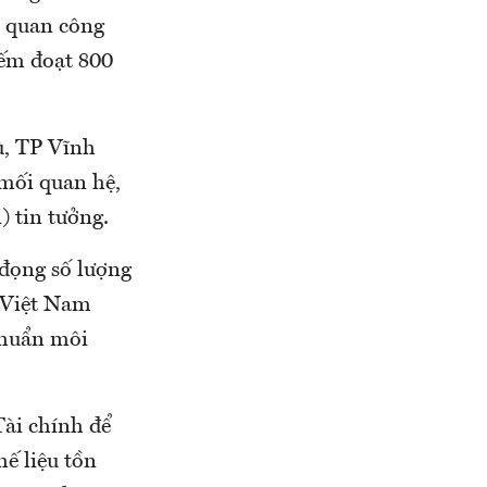
ơ quan công
hiếm đoạt 800
ù, TP Vĩnh
 mối quan hệ,
) tin tưởng.
 đọng số lượng
o Việt Nam
chuẩn môi
ài chính để
hế liệu tồn