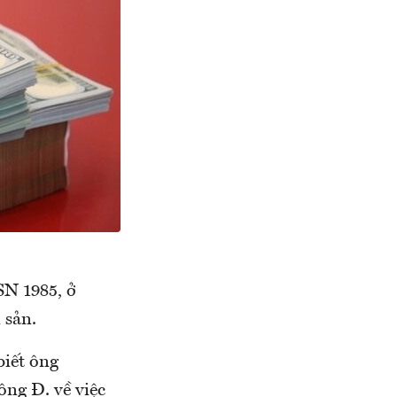
N 1985, ở
 sản.
biết ông
ng Đ. về việc