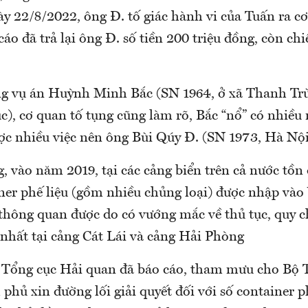
ày 22/8/2022, ông Đ. tố giác hành vi của Tuấn ra c
 cáo đã trả lại ông Đ. số tiền 200 triệu đồng, còn c
ng vụ án Huỳnh Minh Bắc (SN 1964, ở xã Thanh Tr
c), cơ quan tố tụng cũng làm rõ, Bắc “nổ” có nhiều
ợc nhiều việc nên ông Bùi Qúy Đ. (SN 1973, Hà Nội
, vào năm 2019, tại các cảng biển trên cả nước tồn
iner phế liệu (gồm nhiều chủng loại) được nhập và
hông quan được do có vướng mắc về thủ tục, quy 
 nhất tại cảng Cát Lái và cảng Hải Phòng
 Tổng cục Hải quan đã báo cáo, tham mưu cho Bộ T
phủ xin đường lối giải quyết đối với số container p