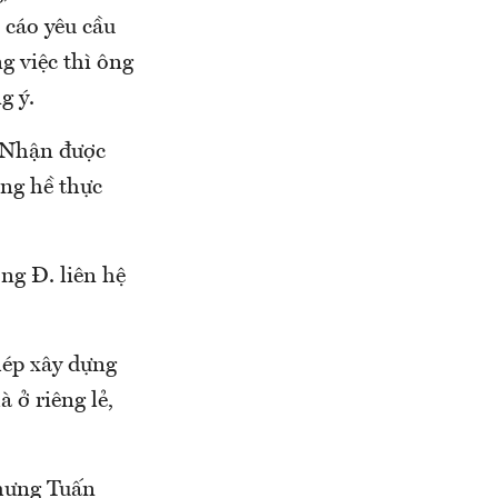
 cáo yêu cầu
g việc thì ông
g ý.
. Nhận được
ông hề thực
ng Đ. liên hệ
hép xây dựng
 ở riêng lẻ,
nhưng Tuấn