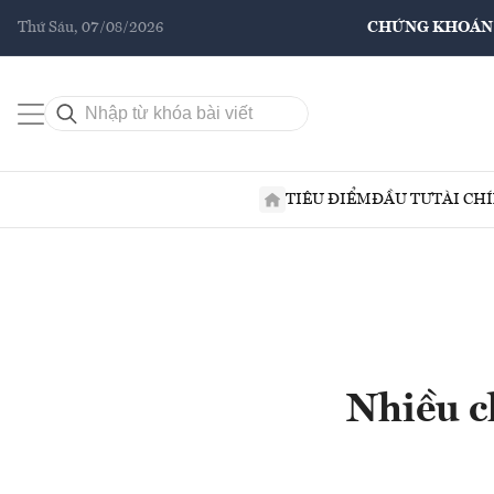
Thứ Sáu, 07/08/2026
CHỨNG KHOÁN
TIÊU ĐIỂM
ĐẦU TƯ
TÀI CH
Nhiều c