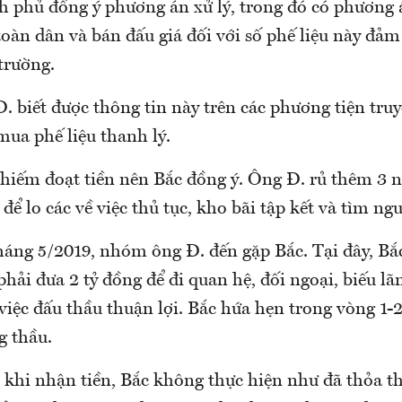
nh phủ đồng ý phương án xử lý, trong đó có phương 
oàn dân và bán đấu giá đối với số phế liệu này đảm
trường.
. biết được thông tin này trên các phương tiện tru
mua phế liệu thanh lý.
chiếm đoạt tiền nên Bắc đồng ý. Ông Đ. rủ thêm 3 
để lo các về việc thủ tục, kho bãi tập kết và tìm ngu
áng 5/2019, nhóm ông Đ. đến gặp Bắc. Tại đây, Bắc
ải đưa 2 tỷ đồng để đi quan hệ, đối ngoại, biếu lã
việc đấu thầu thuận lợi. Bắc hứa hẹn trong vòng 1
g thầu.
u khi nhận tiền, Bắc không thực hiện như đã thỏa 