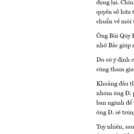
đọng lại. Chí
quyền sở hữu t
chuẩn về môi 
Ông Bùi Qúy Đ
nhờ Bắc giúp 
Do có ý định 
cùng tham gia 
Khoảng đầu th
nhóm ông Đ. ph
ban ngành để 
ông Đ. sẽ trún
Tuy nhiên, sa