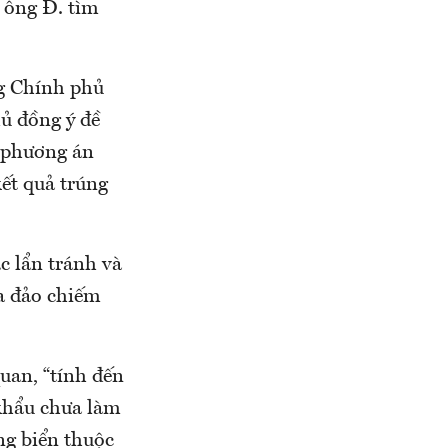
m ông Đ. tìm
g Chính phủ
ủ đồng ý đề
ó phương án
ết quả trúng
c lẩn tránh và
ừa đảo chiếm
uan, “tính đến
 khẩu chưa làm
ảng biển thuộc