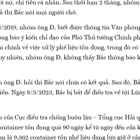
rả nợ, chi tiêu cá nhân. Sau thời hạn 2 tháng, nhó
ả thì Bắc nói mọi người chờ.
/2019, nhóm ông Đ. biết được thông tin Văn phòn
ông báo ý kiến chỉ đạo của Phó Thủ tướng Chính ph
i chính về việc xử lý phế liệu tồn đọng, trong đó c
Tuy nhiên, nhóm ông Đ. không thấy Bắc thông báo k
ông Đ. hỏi thì Bắc nói chưa có kết quả. Sau đó, Bắ
tiền. Ngày 8/3/2023, Bắc bị bắt để điều tra về tội L
 của Cục điều tra chống buôn lậu – Tổng cục Hải q
container tồn đọng quá 90 ngày kể từ ngày đến cửa
an là 9.362 container tồn phế liệu đang lưu giữ ở c