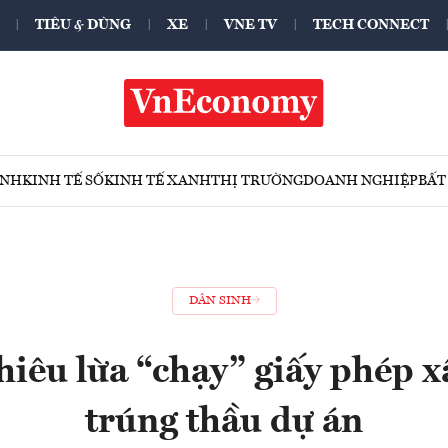
TIÊU & DÙNG
XE
VNE TV
TECH CONNECT
ÍNH
KINH TẾ SỐ
KINH TẾ XANH
THỊ TRƯỜNG
DOANH NGHIỆP
BẤT
DÂN SINH
hiêu lừa “chạy” giấy phép x
trúng thầu dự án