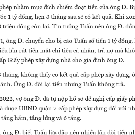
y phép nhằm mục đích chiếm đoạt tiền của ông Đ. Bị
ớc 1 tỷ đồng, hẹn 3 tháng sau sẽ có kết quả. Khi xon
 triệu đồng còn lại. Tin tưởng Tuấn nên ông Đ. đồn
1, ông Đ. chuyển cho bị cáo Tuấn số tiền 1 tỷ đồng
hiều lần rút tiền mặt chi tiêu cá nhân, trả nợ mà kh
cấp Giấy phép xây dựng nhà cho gia đình ông Đ.
 tháng, không thấy có kết quả cấp phép xây dựng, ô
ránh. Ông Đ. đòi lại tiền nhưng Tuấn không trả.
2022, vợ ông Đ. đã tự nộp hồ sơ đề nghị cấp giấy p
và được UBND quận 7 cấp phép xây dựng đối với nhà
tầng hầm, tầng lửng và 6 tầng.
, ông Đ. biết Tuấn lừa đảo nên nhiều lần đòi tiền 