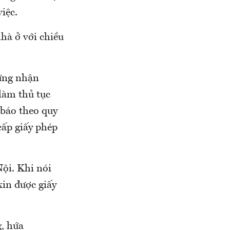
iệc.
hà ở với chiều
ứng nhận
làm thủ tục
 báo theo quy
cấp giấy phép
ội. Khi nói
in được giấy
g, hứa