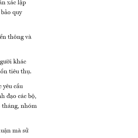
án xác lập
 bảo quy
yền thông và
người khác
ồn tiêu thụ.
 yêu cầu
nh đạo các bộ,
-2 tháng, nhóm
thuận mà sử