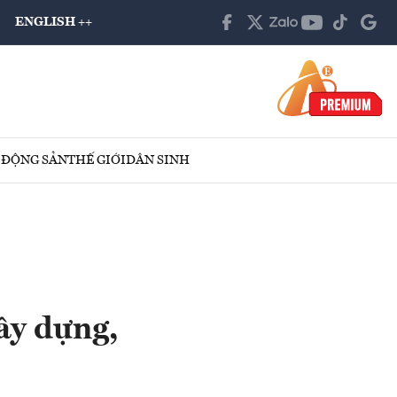
ENGLISH ++
 ĐỘNG SẢN
THẾ GIỚI
DÂN SINH
ây dựng,