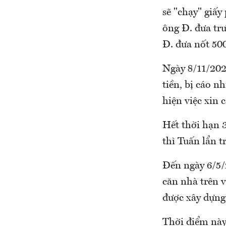
sẽ "chạy" giấ
ông Đ. đưa trư
Đ. đưa nốt 500
Ngày 8/11/202
tiền, bị cáo n
hiện việc xin 
Hết thời hạn 3
thì Tuấn lẩn t
Đến ngày 6/5/
căn nhà trên 
được xây dựng 
Thời điểm này