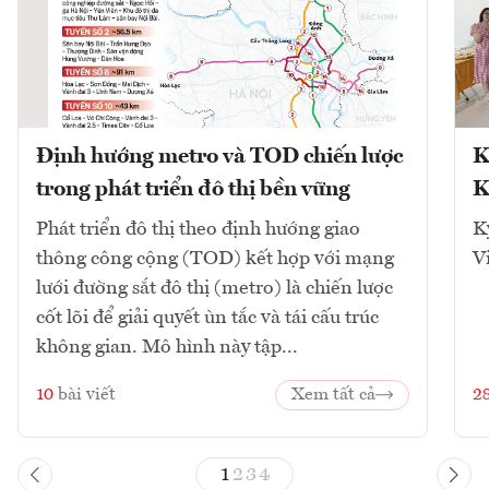
Định hướng metro và TOD chiến lược
K
trong phát triển đô thị bền vững
K
Phát triển đô thị theo định hướng giao
K
thông công cộng (TOD) kết hợp với mạng
V
lưới đường sắt đô thị (metro) là chiến lược
cốt lõi để giải quyết ùn tắc và tái cấu trúc
không gian. Mô hình này tập...
10
bài viết
Xem tất cả
2
1
2
3
4