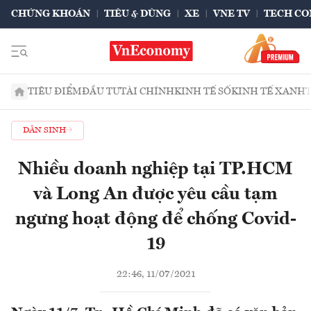
CHỨNG KHOÁN
TIÊU & DÙNG
XE
VNE TV
TECH CO
TIÊU ĐIỂM
ĐẦU TƯ
TÀI CHÍNH
KINH TẾ SỐ
KINH TẾ XANH
DÂN SINH
Nhiều doanh nghiệp tại TP.HCM
và Long An được yêu cầu tạm
ngưng hoạt động để chống Covid-
19
22:46, 11/07/2021