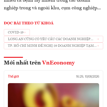
nhiều ca bệnh lây nhiễm trong các doanh
nghiệp trong và ngoài khu, cụm công nghiệp...
ĐỌC BÀI THEO TỪ KHOÁ
COVID-19
LONG AN CŨNG CÓ YÊU CẦU CÁC DOANH NGHIỆP
TRÊN ĐỊA BÀN TỈNH TẠM NGƯNG HOẠT ĐỘNG
TP. HỒ CHÍ MINH ĐỀ NGHỊ 29 DOANH NGHIỆP TẠM
NGƯNG HOẠT ĐỘNG
Mới nhất trên
VnEconomy
Thế giới
16:29, 10/08/2026