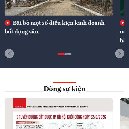
Bãi bỏ một số điều kiện kinh doanh
bất động sản
nôn
bất
Dòng sự kiện