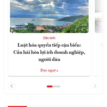
Dân sinh
Luật hóa quyền tiếp cận biển:
Hà
Cần hài hòa lợi ích doanh nghiệp,
n
người dân
Đọc ngay