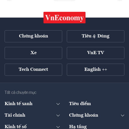
Chứng khoán
Tiêu & Dùng
Xe
VnE TV
Tech Connect
English ++
Tất cả chuyên mục
Kinh tế xanh
Tiêu điểm
Chuyển động xanh
Tài chính
Chứng khoán
Pháp lý
Ngân hàng
Doanh nghiệp niêm yết
Kinh tế số
Hạ tầng