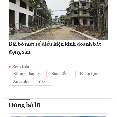
Bãi bỏ một số điều kiện kinh doanh bất
động sản
Xem thêm
Khung pháp lý
Bảo hiểm
Nhân lực
An sinh
Y tế
Đừng bỏ lỡ