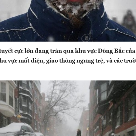
tuyết cực lớn đang tràn qua khu vực Đông Bắc củ
hu vực mất điện, giao thông ngưng trệ, và các trư