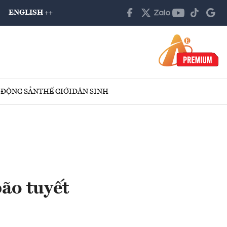
ENGLISH ++
 ĐỘNG SẢN
THẾ GIỚI
DÂN SINH
bão tuyết