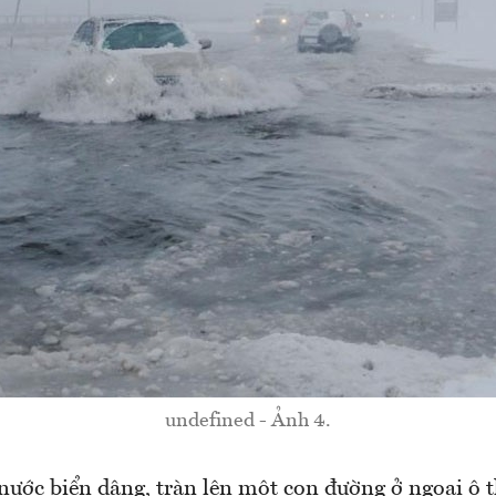
undefined - Ảnh 4.
 nước biển dâng, tràn lên một con đường ở ngoại ô