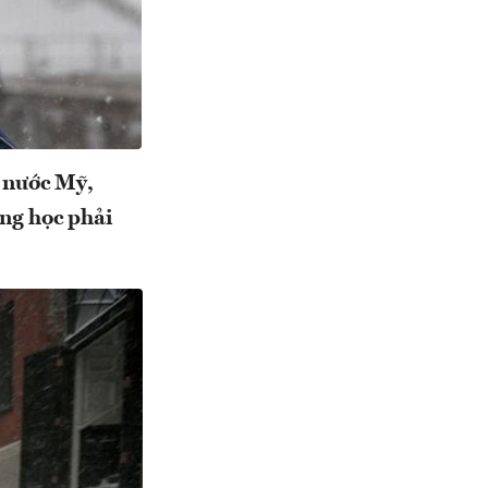
a nước Mỹ,
ờng học phải