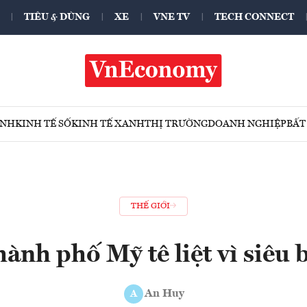
TIÊU & DÙNG
XE
VNE TV
TECH CONNECT
ÍNH
KINH TẾ SỐ
KINH TẾ XANH
THỊ TRƯỜNG
DOANH NGHIỆP
BẤT
THẾ GIỚI
ành phố Mỹ tê liệt vì siêu 
An Huy
A