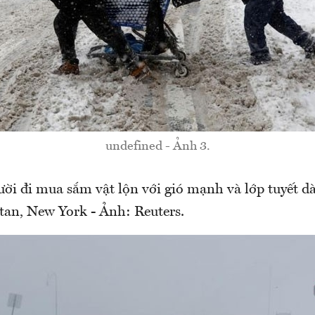
undefined - Ảnh 3.
i đi mua sắm vật lộn với gió mạnh và lớp tuyết d
an, New York - Ảnh: Reuters.