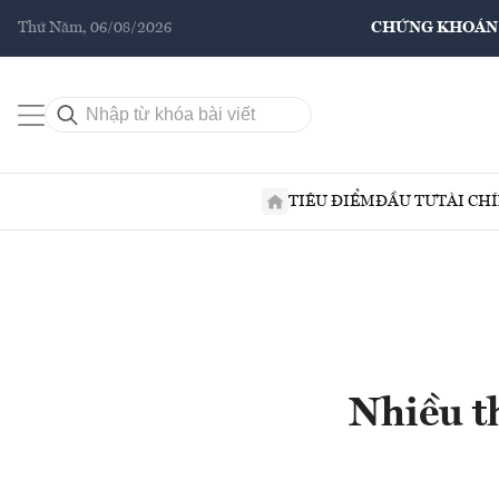
Thứ Năm, 06/08/2026
CHỨNG KHOÁN
TIÊU ĐIỂM
ĐẦU TƯ
TÀI CH
Nhiều th