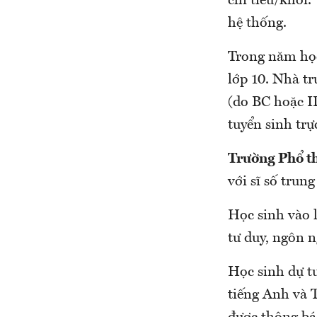
chỉ tiêu/khối.
hệ thống.
Trong năm họ
lớp 10. Nhà tr
(do BC hoặc I
tuyển sinh trự
Trường Phổ t
với sĩ số trun
Học sinh vào l
tư duy, ngôn n
Học sinh dự tu
tiếng Anh và T