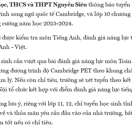
học, THCS và THPT Nguyễn Siêu
thông báo tuyển s
trình song ngữ quốc tế Cambridge, và lớp 10 chương
ng cường năm học 2023-2024.
6 được kiểm tra môn Tiếng Anh, đánh giá năng lực
Anh - Việt.
í sinh cần vượt qua bài đánh giá năng lực môn Toán
ơng đương trình độ Cambridge PET theo khung ch
m lý. Nếu còn chỉ tiêu, trường sẽ xét tuyển theo kết
ội tổ chức kết hợp với điểm đánh giá năng lực tiế
g lưu ý, riêng với lớp 11, 12, chỉ tuyển học sinh tỉ
về và thỏa mãn yêu cầu đầu vào của nhà trường, bắ
m tốt nếu có chỉ tiêu.