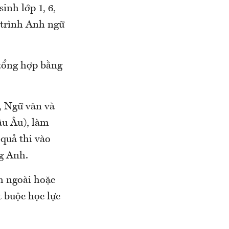
inh lớp 1, 6,
 trình Anh ngữ
 tổng hợp bằng
, Ngữ văn và
âu Âu), làm
 quả thi vào
ng Anh.
nh ngoài hoặc
t buộc học lực