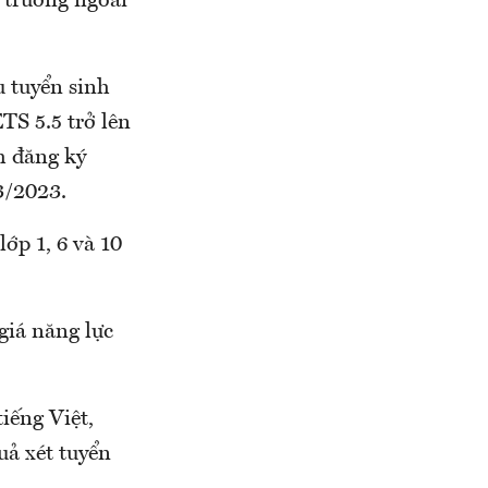
c trường ngoài
u tuyển sinh
TS 5.5 trở lên
h đăng ký
3/2023.
lớp 1, 6 và 10
giá năng lực
iếng Việt,
uả xét tuyển