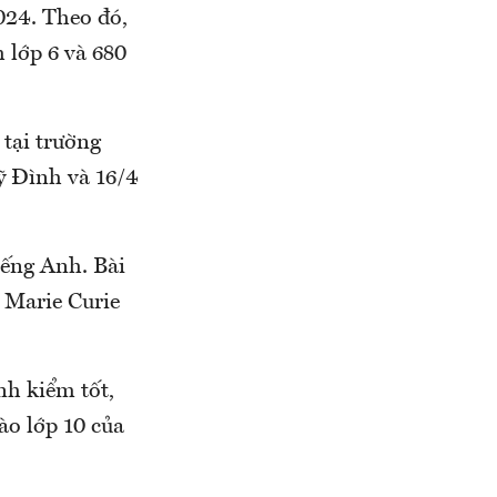
024. Theo đó,
 lớp 6 và 680
 tại trường
Mỹ Đình và 16/4
iếng Anh. Bài
g Marie Curie
nh kiểm tốt,
ào lớp 10 của