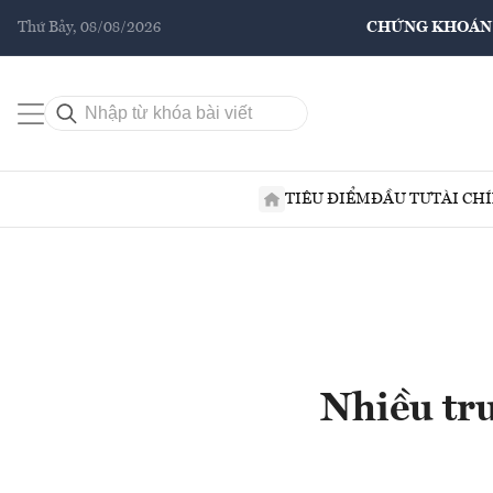
Thứ Bảy, 08/08/2026
CHỨNG KHOÁN
TIÊU ĐIỂM
ĐẦU TƯ
TÀI CH
Nhiều trư