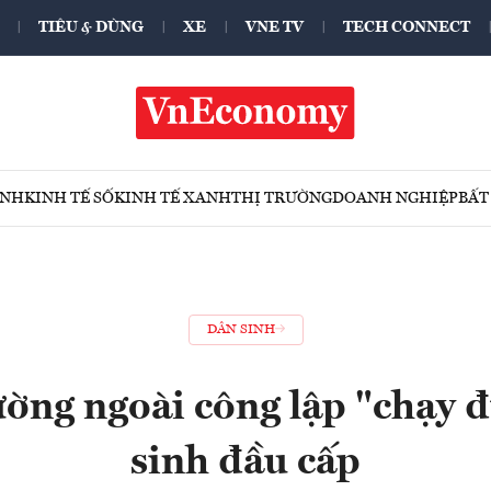
TIÊU & DÙNG
XE
VNE TV
TECH CONNECT
ÍNH
KINH TẾ SỐ
KINH TẾ XANH
THỊ TRƯỜNG
DOANH NGHIỆP
BẤT
DÂN SINH
ờng ngoài công lập "chạy 
sinh đầu cấp