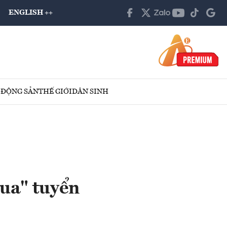
ENGLISH ++
 ĐỘNG SẢN
THẾ GIỚI
DÂN SINH
đua" tuyển