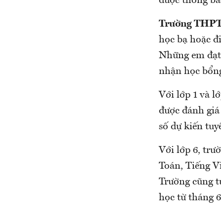
được thông bá
Trường THPT 
học bạ hoặc đi
Những em đạt g
nhận học bổng
Với lớp 1 và l
được đánh giá
số dự kiến tuy
Với lớp 6, trư
Toán, Tiếng Vi
Trường cũng t
học từ tháng 6