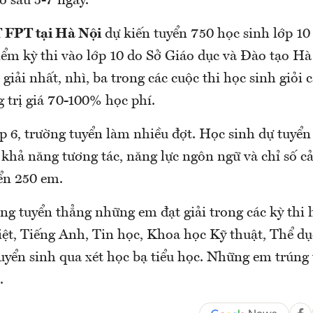
o sau 5-7 ngày.
FPT tại Hà Nội
dự kiến tuyển 750 học sinh lớp 10
ểm kỳ thi vào lớp 10 do Sở Giáo dục và Đào tạo Hà
iải nhất, nhì, ba trong các cuộc thi học sinh giỏi
 trị giá 70-100% học phí.
ớp 6, trường tuyển làm nhiều đợt. Học sinh dự tuyển 
 khả năng tương tác, năng lực ngôn ngữ và chỉ số 
ển 250 em.
ờng tuyển thẳng những em đạt giải trong các kỳ thi 
ệt, Tiếng Anh, Tin học, Khoa học Kỹ thuật, Thể dụ
uyển sinh qua xét học bạ tiểu học. Những em trúng
.