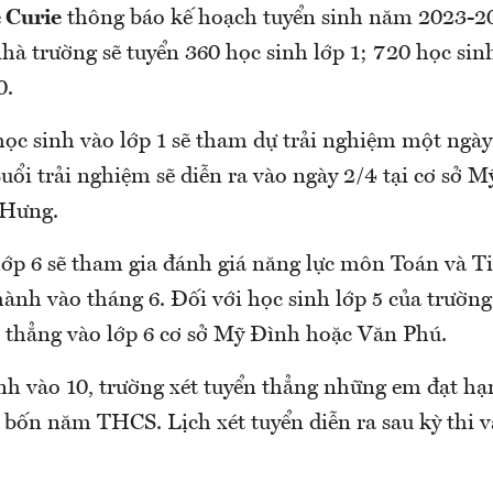
 Curie
thông báo kế hoạch tuyển sinh năm 2023-2
hà trường sẽ tuyển 360 học sinh lớp 1; 720 học sinh
0.
học sinh vào lớp 1 sẽ tham dự trải nghiệm một ngày
uổi trải nghiệm sẽ diễn ra vào ngày 2/4 tại cơ sở 
 Hưng.
lớp 6 sẽ tham gia đánh giá năng lực môn Toán và T
hành vào tháng 6. Đối với học sinh lớp 5 của trườn
n thẳng vào lớp 6 cơ sở Mỹ Đình hoặc Văn Phú.
inh vào 10, trường xét tuyển thẳng những em đạt hạ
ả bốn năm THCS. Lịch xét tuyển diễn ra sau kỳ thi v