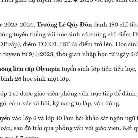
 Thời gian dự tuyển vào 22/4/2023 với học sinh cá
c 2023-2024,
Trường Lê Qúy Đôn
dành 180 chỉ tiê
ường tuyển thẳng với học sinh có chứng chỉ điểm IE
DP cấp), điểm TOEFL iBT 65 điểm trở lên. Học sin
c tuyesn từ 9/1/2023, thời gian nhập học từ ngày 6/
hông liên cấp Olympia
tuyển sinh lớp tiền tiểu học, 
g bình 26 học sinh một lớp.
ớp 1 sẽ được giáo viên phỏng vấn trực tiếp để đánh 
gữ, cảm xúc xã hội, kỹ năng tự lập, vận động.
yển vào lớp 6 và lớp 10 làm bài khảo sát ngôn ngữ t
oán, sau đó trải qua phỏng vấn với giáo viên. Kết q