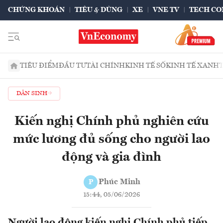
CHỨNG KHOÁN
TIÊU & DÙNG
XE
VNE TV
TECH CO
TIÊU ĐIỂM
ĐẦU TƯ
TÀI CHÍNH
KINH TẾ SỐ
KINH TẾ XANH
DÂN SINH
Kiến nghị Chính phủ nghiên cứu
mức lương đủ sống cho người lao
động và gia đình
Phúc Minh
P
15:44, 05/06/2026
Người lao động kiến nghị Chính phủ tiếp