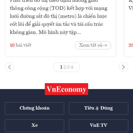
Phát triển đô thị theo định hướng giao
K
thông công cộng (TOD) kết hợp với mạng
V
lưới đường sắt đô thị (metro) là chiến lược
cốt lõi để giải quyết ùn tắc và tái cấu trúc
không gian. Mô hình này tập...
10
bài viết
Xem tất cả
2
1
2
3
4
Chứng khoán
Tiêu & Dùng
Xe
VnE TV