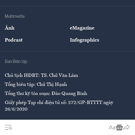
Tư vấn Tiêu & Dùng
Infographics
Hạ tầng
Sức khỏe
Khung pháp lý
Doanh nghiệp
Địa phương
Thị trường
Bảo hiểm
Multimedia
Sự kiện
Nhân lực
Ảnh
eMagazine
Đẹp +
An sinh
Podcast
Infographics
Giải trí
Y tế
Nhà
Ban Biên tập
Ẩm thực
Chủ tịch HĐBT: TS. Chử Văn Lâm
Tổng biên tập: Chử Thị Hạnh
Tổng thư ký tòa soạn: Đào Quang Bính
Giấy phép Tạp chí điện tử số: 272/GP-BTTTT ngày
26/6/2020
Liên hệ tòa soạn