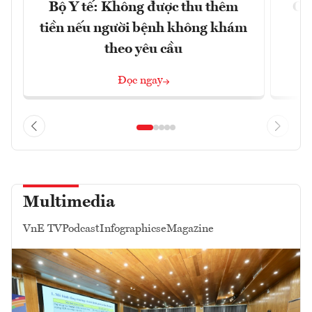
Bộ Y tế: Không được thu thêm
Cắt
tiền nếu người bệnh không khám
l
theo yêu cầu
Đọc ngay
Multimedia
VnE TV
Podcast
Infographics
eMagazine