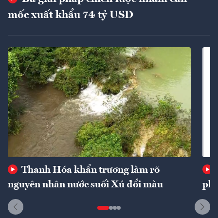
mốc xuất khẩu 74 tỷ USD
Thanh Hóa khẩn trương làm rõ
nguyên nhân nước suối Xú đổi màu
phí